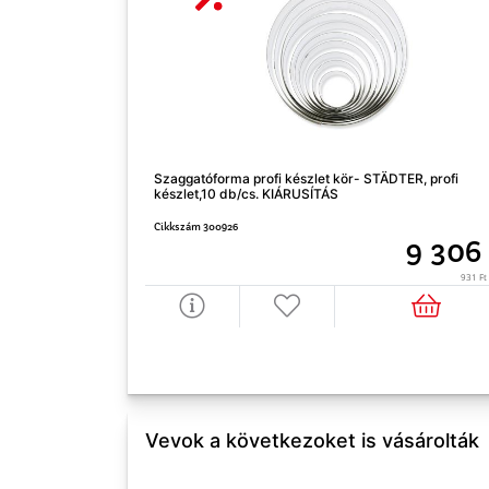
Szaggatóforma profi készlet kör- STÄDTER, profi
készlet,10 db/cs. KIÁRUSÍTÁS
Cikkszám 300926
9 306
931 Ft 
Vevok a következoket is vásárolták