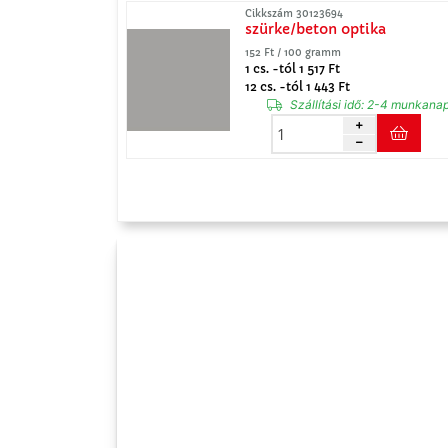
Cikkszám 30123694
szürke/beton optika
152 Ft / 100 gramm
1 cs. -tól 1 517 Ft
12 cs. -tól 1 443 Ft
Szállítási idő:
2-4 munkana