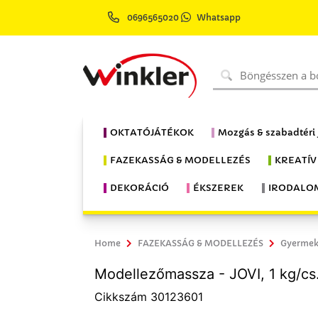
0696565020
Whatsapp
OKTATÓJÁTÉKOK
Mozgás & szabadtéri
FAZEKASSÁG & MODELLEZÉS
KREATÍV
DEKORÁCIÓ
ÉKSZEREK
IRODALO
Home
FAZEKASSÁG & MODELLEZÉS
Gyerme
Modellezőmassza - JOVI, 1 kg/cs.
Cikkszám 30123601