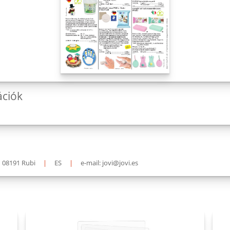
ációk
08191 Rubi
|
ES
|
e-mail: jovi@jovi.es