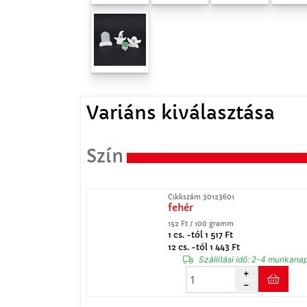
Variáns kiválasztása
Szín
Cikkszám 30123601
fehér
152 Ft / 100 gramm
1 cs. -tól 1 517 Ft
12 cs. -tól 1 443 Ft
Szállítási idő:
2-4 munkana