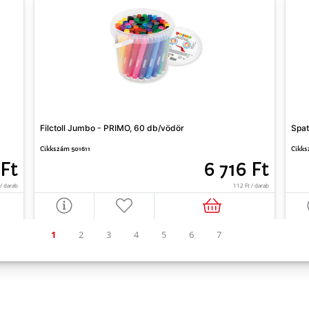
Filctoll Jumbo - PRIMO, 60 db/vödör
Spat
Cikkszám 501611
Cikks
 Ft
6 716 Ft
 / darab
112 Ft / darab