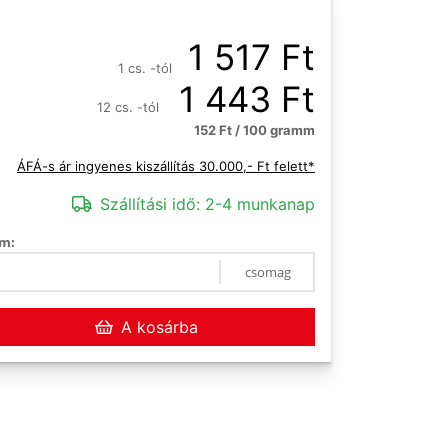
1 517 Ft
1 cs. -tól
1 443 Ft
12 cs. -tól
152 Ft / 100 gramm
ÁFÁ-s ár ingyenes kiszállítás 30.000,- Ft felett*
Szállítási idő:
2-4 munkanap
m:
csomag
A kosárba