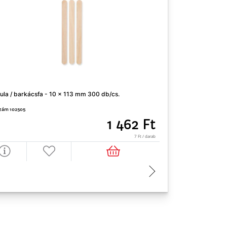
ula / barkácsfa - 10 x 113 mm 300 db/cs.
Akril filctoll Mult
zám 102505
Cikkszám 503644
1 462 Ft
7 Ft / darab