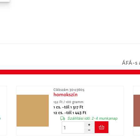
ÁFÁ-s á
Cikkszám 30123605
homokszín
152 Ft / 100 gramm
1 cs. -tól 1 517 Ft
12 cs. -tól 1 443 Ft
p
Szállítási idő:
2-4 munkanap