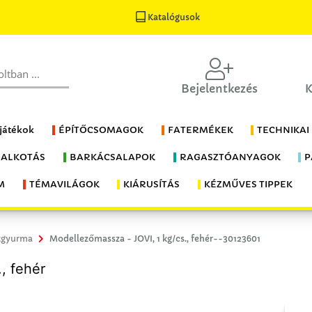
Katalógusok
Bejelentkezés
K
 játékok
ÉPÍTŐCSOMAGOK
FATERMÉKEK
TECHNIKAI
 ALKOTÁS
BARKÁCSALAPOK
RAGASZTÓANYAGOK
P
M
TÉMAVILÁGOK
KIÁRUSÍTÁS
KÉZMŰVES TIPPEK
kgyurma
Modellezőmassza - JOVI, 1 kg/cs., fehér--30123601
, fehér