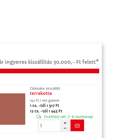
r ingyenes kiszállítás 30.000,- Ft felett*
Cikkszám 30123683
terrakotta
152 Ft / 100 gramm
1 cs. -tól 1 517 Ft
12 cs. -tól 1 443 Ft
Szállítási idő:
2-4 munkanap