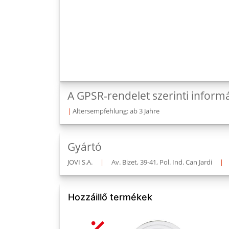
A GPSR-rendelet szerinti inform
|
Altersempfehlung: ab 3 Jahre
Gyártó
JOVI S.A.
|
Av. Bizet, 39-41, Pol. Ind. Can Jardi
|
Hozzáillő termékek