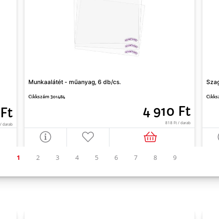
Munkaalátét - műanyag, 6 db/cs.
Szag
Cikkszám 301484
Cikks
4 910 Ft
 Ft
818 Ft / darab
/ darab