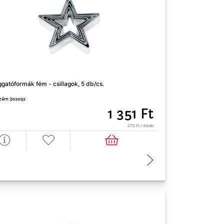
Szaggatóforma kész
gatóformák fém - csillagok, 5 db/cs.
keresztelő, 3 db/cs
zám 302052
Cikkszám 302971
1 351 Ft
270 Ft / darab