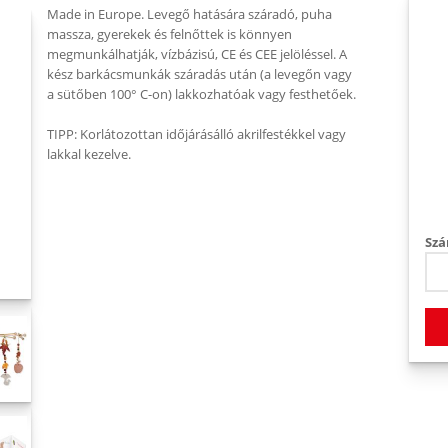
Made in Europe. Levegő hatására száradó, puha
massza, gyerekek és felnőttek is könnyen
megmunkálhatják, vízbázisú, CE és CEE jelöléssel. A
kész barkácsmunkák száradás után (a levegőn vagy
a sütőben 100° C-on) lakkozhatóak vagy festhetőek.
TIPP: Korlátozottan időjárásálló akrilfestékkel vagy
lakkal kezelve.
Szá