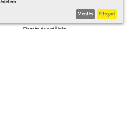
 védelem
.
INFÓK
Mentés
Elfogad
Fizetés és szállítás
ÁÜF
k
Visszaküldés
Elállás
A szerződés visszavonása
Impresszum
Panasz
Adatvédelem