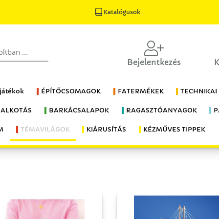
Katalógusok
Bejelentkezés
K
 játékok
ÉPÍTŐCSOMAGOK
FATERMÉKEK
TECHNIKAI
 ALKOTÁS
BARKÁCSALAPOK
RAGASZTÓANYAGOK
P
M
TÉMAVILÁGOK
KIÁRUSÍTÁS
KÉZMŰVES TIPPEK