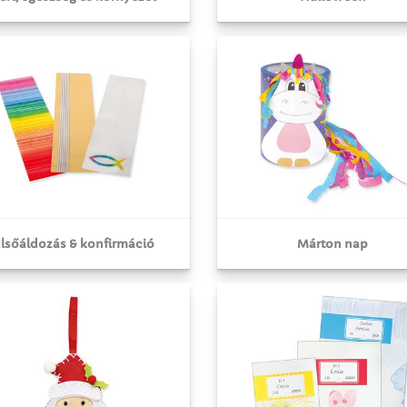
lsőáldozás & konfirmáció
Márton nap