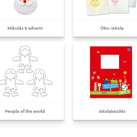
Mikulás & advent
Öko-iskola
People of the world
Iskolakezdés