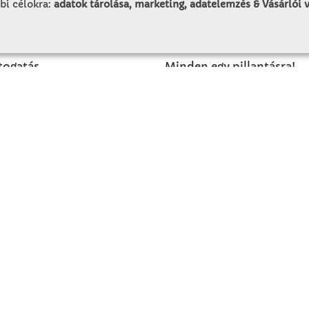
bi célokra:
adatok tárolása, marketing, adatelemzés & Vásárlói
LUNK
SZOLGÁLTATÁS
togatás
Minden egy pillantásra!
rténet
Kézműves tippek
olat
Katalógusok és magazino
Megrendelőlap