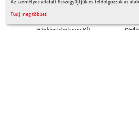
Az személyes adatait összegyűjtjük és feldolgozzuk az aláb
KAPCSOLAT
RÓ
Tudj meg többet
Winkler Iskolaszer Kft.
Céglá
Alsó-Lovarda u. 21.
Cégtö
9241 Jánossomorja
Kapcs
H-Cs: 07:30-14:30
P: 07:30-13:30
T: 06 96 565 020
F: 06 96 565 022
M: 06 30 718 51 50
ertekesites@winkleriskolaszer.hu
FIZETÉS MÓDJA