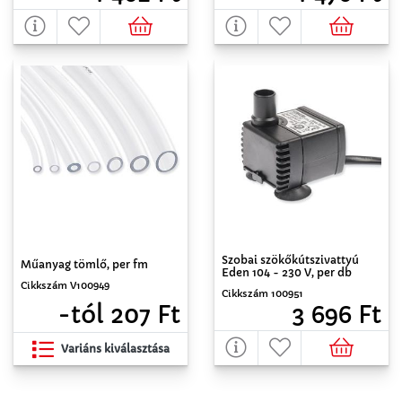
Szobai szökőkútszivattyú
Műanyag tömlő, per fm
Eden 104 - 230 V, per db
Cikkszám V100949
Cikkszám 100951
-tól 207 Ft
3 696 Ft
Variáns kiválasztása