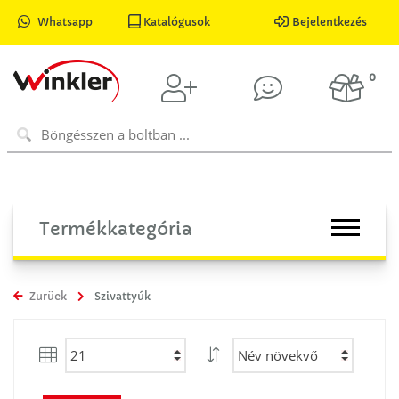
Whatsapp
Katalógusok
Bejelentkezés
0
Termékkategória
Zurück
Szivattyúk