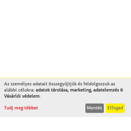
Az személyes adatait összegyűjtjük és feldolgozzuk az
alábbi célokra:
adatok tárolása, marketing, adatelemzés &
KAPCSOLAT
Vásárlói védelem
.
Tudj meg többet
Mentés
Elfogad
Winkler Iskolaszer Kft.
Alsó-Lovarda u. 21.
9241 Jánossomorja