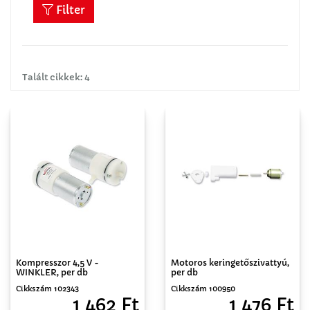
Filter
Talált cikkek: 4
Kompresszor 4,5 V -
Motoros keringetőszivattyú,
WINKLER, per db
per db
Cikkszám 102343
Cikkszám 100950
1 462 Ft
1 476 Ft