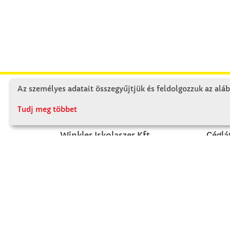
Az személyes adatait összegyűjtjük és feldolgozzuk az aláb
KAPCSOLAT
RÓ
Tudj meg többet
Winkler Iskolaszer Kft.
Céglá
Alsó-Lovarda u. 21.
Cégtö
9241 Jánossomorja
Kapcs
H-Cs: 07:30-14:30
P: 07:30-13:30
T: 06 96 565 020
F: 06 96 565 022
M: 06 30 718 51 50