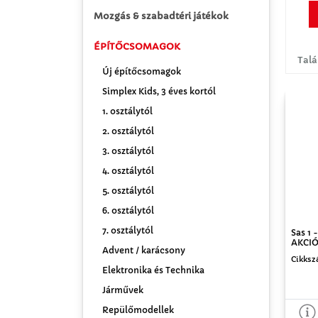
Mozgás & szabadtéri játékok
ÉPÍTŐCSOMAGOK
Talá
Új építőcsomagok
Simplex Kids, 3 éves kortól
1. osztálytól
2. osztálytól
3. osztálytól
4. osztálytól
5. osztálytól
6. osztálytól
7. osztálytól
Sas 1 
AKCIÓ
Advent / karácsony
Cikksz
Elektronika és Technika
Járművek
Repülőmodellek