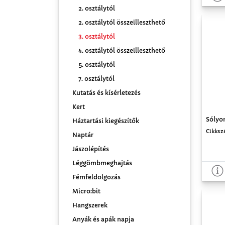
2. osztálytól
2. osztálytól összeilleszthető
3. osztálytól
4. osztálytól összeilleszthető
5. osztálytól
7. osztálytól
Kutatás és kísérletezés
Kert
Sólyom
Háztartási kiegészítők
Cikksz
Naptár
Jászolépítés
Léggömbmeghajtás
Fémfeldolgozás
Micro:bit
Hangszerek
Anyák és apák napja