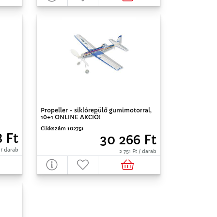
Propeller - siklórepülő gumimotorral,
10+1 ONLINE AKCIÓ!
Cikkszám 102751
 Ft
30 266 Ft
 / darab
2 751 Ft / darab