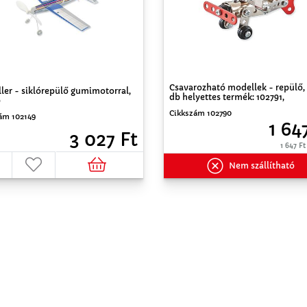
Csavarozható modellek - repülő,
ler - siklórepülő gumimotorral,
db helyettes termék: 102791,
b
Cikkszám 102790
ám 102149
1 64
3 027 Ft
1 647 Ft
Nem szállítható