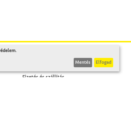
 védelem
.
INFÓK
Mentés
Elfogad
Fizetés és szállítás
ÁÜF
k
Visszaküldés
Elállás
A szerződés visszavonása
Impresszum
Panasz