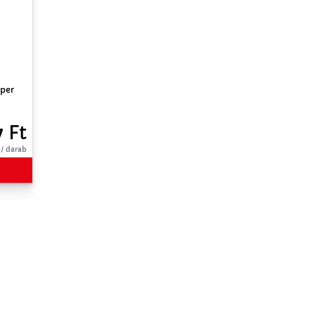
 per
7 Ft
 / darab