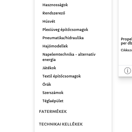
Hasznosságok
Rendszerező
Húsvét
Plexiüveg építőcsomagok
Pneumatika/hidraulika
Propel
per d
Hajómodellek
Cikksz
Napelemtechnika - alternatív
energia
Játékok
Textil építőcsomagok
Órák
Szerszámok
Téglaépület
FATERMÉKEK
TECHNIKAI KELLÉKEK