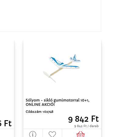
Sólyom - sikló gumimotorral 10+1,
ONLINE AKCIÓ!
Cikkszám 102748
9 842 Ft
6 Ft
9 842 Ft / darab