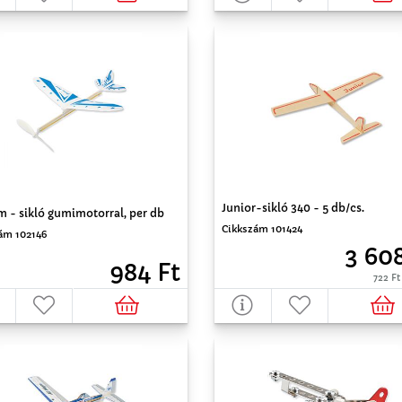
Junior-sikló 340 - 5 db/cs.
 - sikló gumimotorral, per db
Cikkszám 101424
ám 102146
3 608
984 Ft
722 Ft