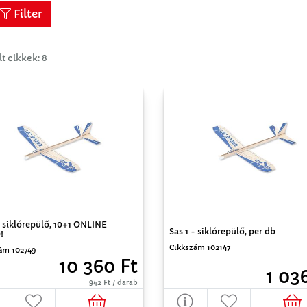
Filter
lt cikkek: 8
- siklórepülő, 10+1 ONLINE
Sas 1 - siklórepülő, per db
!
Cikkszám 102147
ám 102749
10 360 Ft
1 03
942 Ft / darab