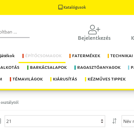
Katalógusok
Bejelentkezés
K
 játékok
ÉPÍTŐCSOMAGOK
FATERMÉKEK
TECHNIKAI
 ALKOTÁS
BARKÁCSALAPOK
RAGASZTÓANYAGOK
P
M
TÉMAVILÁGOK
KIÁRUSÍTÁS
KÉZMŰVES TIPPEK
. osztálytól