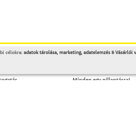
bi célokra:
adatok tárolása, marketing, adatelemzés & Vásárlói
LUNK
SZOLGÁLTATÁS
togatás
Minden egy pillantásra!
rténet
Kézműves tippek
olat
Katalógusok és magazino
Megrendelőlap