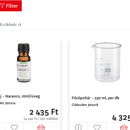
Filter
lt cikkek: 13
aj - Narancs, 10ml/üveg
Főzőpohár - 250 ml, per db
ám 302214
Cikkszám 302218
2 435 Ft
4 32
24 350 Ft / 100 milliliter