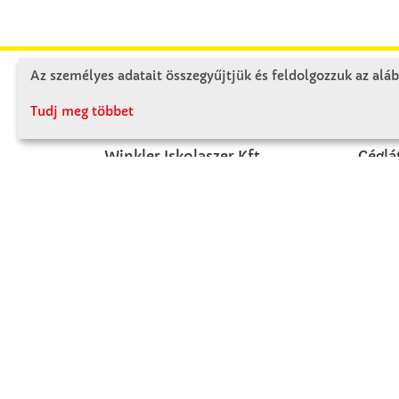
Az személyes adatait összegyűjtjük és feldolgozzuk az aláb
KAPCSOLAT
RÓ
Tudj meg többet
Winkler Iskolaszer Kft.
Céglá
Alsó-Lovarda u. 21.
Cégtö
9241 Jánossomorja
Kapcs
H-Cs: 07:30-14:30
P: 07:30-13:30
T: 06 96 565 020
F: 06 96 565 022
M: 06 30 718 51 50
ertekesites@winkleriskolaszer.hu
FIZETÉS MÓDJA