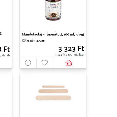
 3
Mandulaolaj - finomított, 100 ml/ üveg
Cikkszám 302211
3 323 Ft
8 Ft
3 323 Ft / 100 milliliter
 / darab