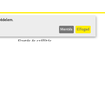
 védelem
.
INFÓK
Mentés
Elfogad
Fizetés és szállítás
ÁÜF
k
Visszaküldés
Elállás
A szerződés visszavonása
Impresszum
Panasz
Adatvédelem