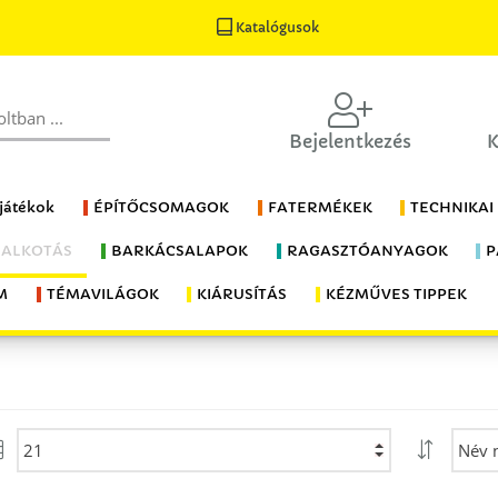
Katalógusok
Bejelentkezés
K
 játékok
ÉPÍTŐCSOMAGOK
FATERMÉKEK
TECHNIKAI
 ALKOTÁS
BARKÁCSALAPOK
RAGASZTÓANYAGOK
P
M
TÉMAVILÁGOK
KIÁRUSÍTÁS
KÉZMŰVES TIPPEK