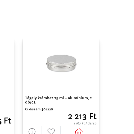
Tégely krémhez 25 ml - alumínium, 2
db/cs.
Cikkszám 302220
2 213 Ft
5 Ft
1 107 Ft / darab