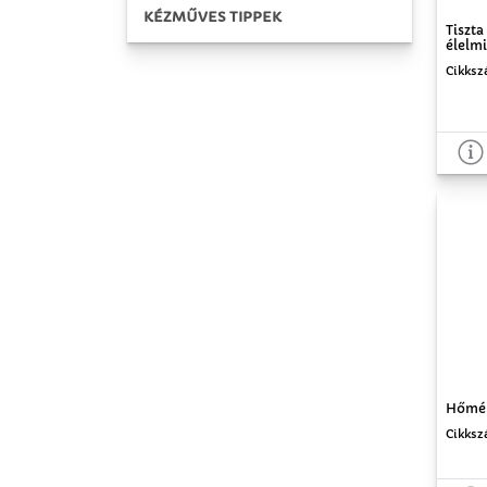
KÉZMŰVES TIPPEK
Tiszta
élelmi
Cikksz
Hőmér
Cikksz