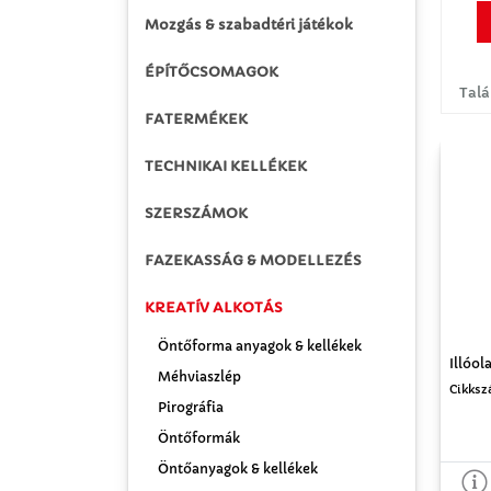
Mozgás & szabadtéri játékok
ÉPÍTŐCSOMAGOK
Talá
FATERMÉKEK
TECHNIKAI KELLÉKEK
SZERSZÁMOK
FAZEKASSÁG & MODELLEZÉS
KREATÍV ALKOTÁS
Öntőforma anyagok & kellékek
Illóol
Méhviaszlép
Cikksz
Pirográfia
Öntőformák
Öntőanyagok & kellékek