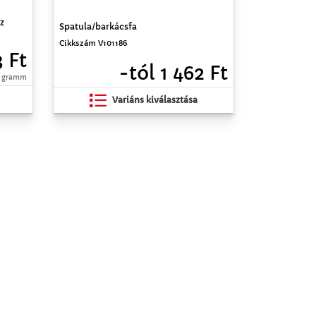
z
Spatula/barkácsfa
Cikkszám V101186
3 Ft
-tól 1 462 Ft
00 gramm
Variáns kiválasztása