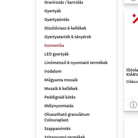
Gravírozás / karcolás
Gyertyák
Gyertyaöntés
Díszítőviasz & kellékek
Gyertyatartók & tányérok
Kozmetika
LED gyertyák
Linómetsző & nyomtató termékek
Illóol
Irodalom
KIÁRU
Műgyanta mozaik
Cikksz
Mozaik & kellékek
Peddignád kötés
Mélynyomtatás
Olvasztható granulátum
Colouraplast
Szappanöntés
Szitanyomó termékek