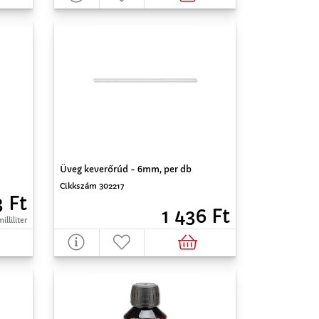
Üveg keverőrúd - 6mm, per db
Cikkszám 302217
3 Ft
1 436 Ft
illiliter