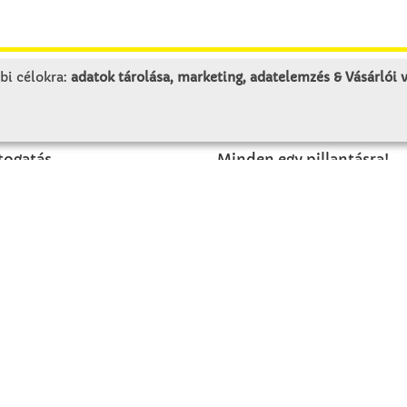
bi célokra:
adatok tárolása, marketing, adatelemzés & Vásárlói
LUNK
SZOLGÁLTATÁS
togatás
Minden egy pillantásra!
rténet
Kézműves tippek
olat
Katalógusok és magazino
Megrendelőlap