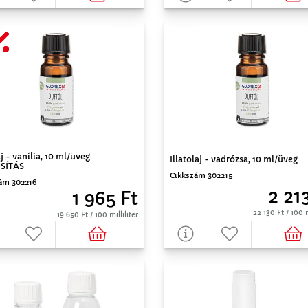
aj - vanília, 10 ml/üveg
Illatolaj - vadrózsa, 10 ml/üveg
SÍTÁS
Cikkszám 302215
ám 302216
2 21
1 965 Ft
22 130 Ft / 100 m
19 650 Ft / 100 milliliter