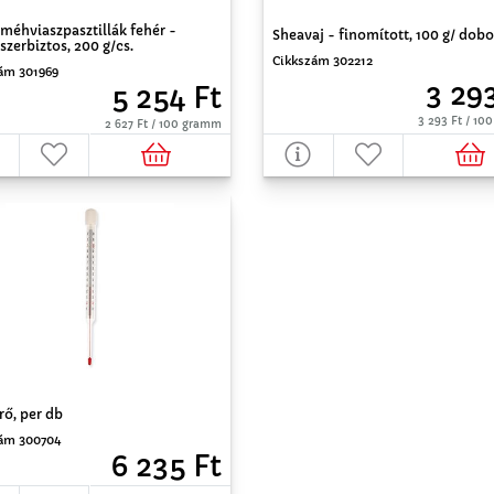
 méhviaszpasztillák fehér -
Sheavaj - finomított, 100 g/ dobo
szerbiztos, 200 g/cs.
Cikkszám 302212
ám 301969
3 29
5 254 Ft
3 293 Ft / 1
2 627 Ft / 100 gramm
ő, per db
ám 300704
6 235 Ft