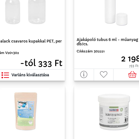
Ajakápoló tubus 6 ml - műanyag
alack csavaros kupakkal PET, per
db/cs.
Cikkszám 302221
ám V201302
2 19
-tól 333 Ft
733 Ft
Variáns kiválasztása