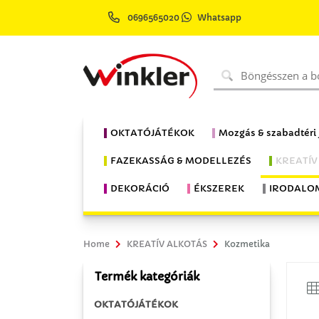
0696565020
Whatsapp
OKTATÓJÁTÉKOK
Mozgás & szabadtéri
FAZEKASSÁG & MODELLEZÉS
KREATÍV
DEKORÁCIÓ
ÉKSZEREK
IRODALO
Home
KREATÍV ALKOTÁS
Kozmetika
Termék kategóriák
OKTATÓJÁTÉKOK