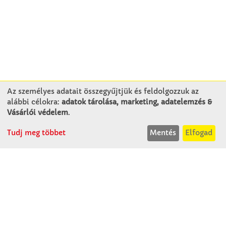
Az személyes adatait összegyűjtjük és feldolgozzuk az
alábbi célokra:
adatok tárolása, marketing, adatelemzés &
KAPCSOLAT
Vásárlói védelem
.
Tudj meg többet
Mentés
Elfogad
Winkler Iskolaszer Kft.
Alsó-Lovarda u. 21.
9241 Jánossomorja
H-Cs: 07:30-14:30
P: 07:30-13:30
T: 06 96 565 020
F: 06 96 565 022
M: 06 30 718 51 50