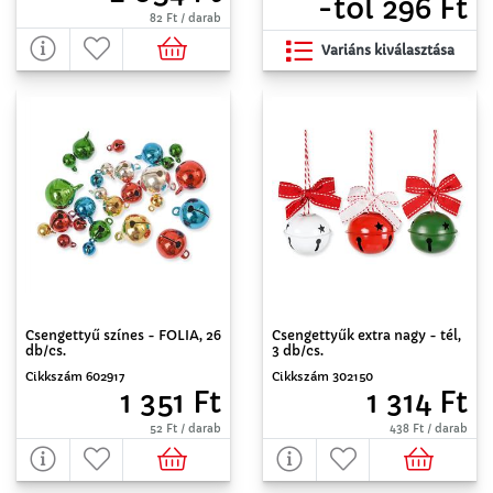
-tól 296 Ft
82 Ft / darab
Variáns kiválasztása
Csengettyű színes - FOLIA, 26
Csengettyűk extra nagy - tél,
db/cs.
3 db/cs.
Cikkszám 602917
Cikkszám 302150
1 351 Ft
1 314 Ft
52 Ft / darab
438 Ft / darab