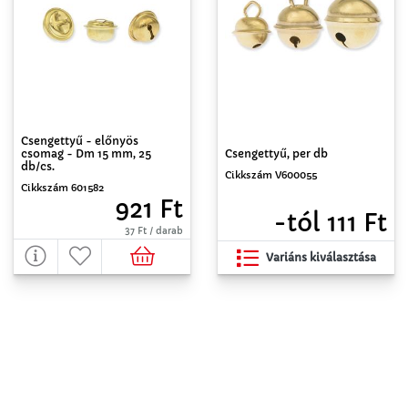
Csengettyű - előnyös
csomag - Dm 15 mm, 25
Csengettyű, per db
db/cs.
Cikkszám V600055
Cikkszám 601582
921 Ft
-tól 111 Ft
37 Ft / darab
Variáns kiválasztása