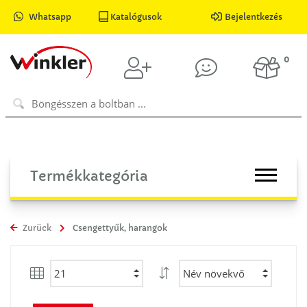
Whatsapp
Katalógusok
Bejelentkezés
0
Termékkategória
Zurück
Csengettyűk, harangok