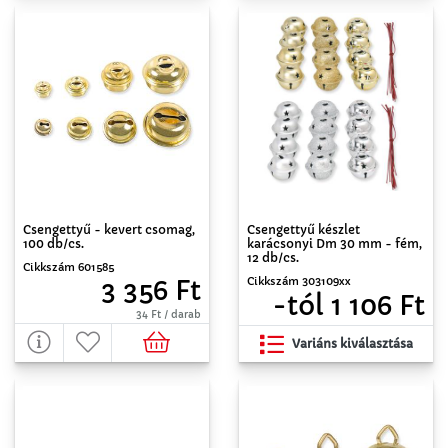
Csengettyű - kevert csomag,
Csengettyű készlet
100 db/cs.
karácsonyi Dm 30 mm - fém,
12 db/cs.
Cikkszám 601585
Cikkszám 303109xx
3 356 Ft
-tól 1 106 Ft
34 Ft / darab
Variáns kiválasztása