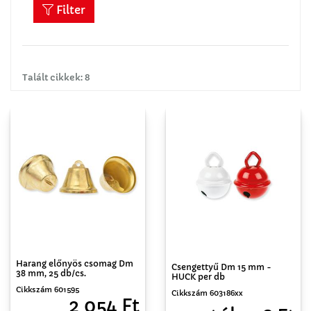
Filter
Talált cikkek: 8
Harang előnyös csomag Dm
Csengettyű Dm 15 mm -
38 mm, 25 db/cs.
HUCK per db
Cikkszám 601595
Cikkszám 603186xx
2 054 Ft