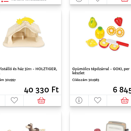
/istálló és ház 3in1 - HOLZTIGER,
Gyümölcs tépőzárral - GOKI, per
.
készlet
ám 302997
Cikkszám 302983
40 330 Ft
6 84