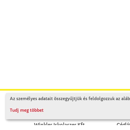
Az személyes adatait összegyűjtjük és feldolgozzuk az aláb
KAPCSOLAT
RÓ
Tudj meg többet
Winkler Iskolaszer Kft.
Céglá