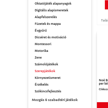
Oktatójáték alapanyagok
Digitális alapismeretek
Alapfelszerelés
Talá
Füzetek és mappa
Évgyűrű
Dicséret és motiváció
Montessori
Motorika
Zene
Számolójátékok
Szerepjátékok
Környezetismeret
Noé B
per ké
Érzékelés
Cikksz
Szókincsfejlesztés
Mozgás & szabadtéri játékok