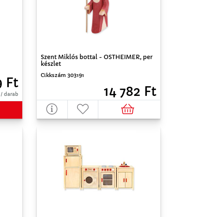
Szent Miklós bottal - OSTHEIMER, per
készlet
Cikkszám 303191
9 Ft
14 782 Ft
 / darab