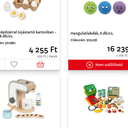
tépőzárral tojástartó kartonban -
Hangulatlabdák, 6 db/cs.
6 db/cs.
Cikkszám 303238
ám 302982
16 23
4 255 Ft
2 706 Ft
709 Ft / darab
Nem szállítható