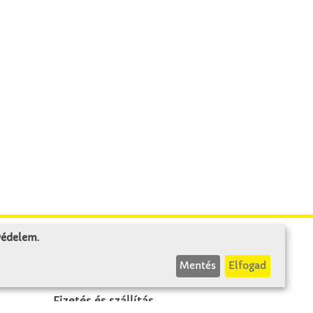
 védelem
.
INFÓK
Mentés
Elfogad
Fizetés és szállítás