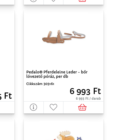
Pedalo® Pferdeleine Leder - bőr
lóvezető póráz, per db
Cikkszám 303161
6 993 Ft
5 Ft
6 993 Ft / darab