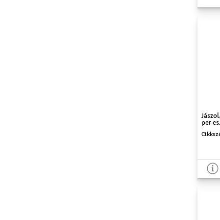
Jászol
per cs
Cikksz