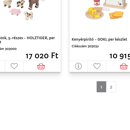
atok, 5-részes - HOLZTIGER, per
Kenyérpirító - GOKI, per készlet
t
Cikkszám 303032
ám 303000
10 91
17 020 Ft
(aktuell)
1
2