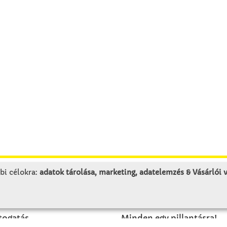
bi célokra:
adatok tárolása, marketing, adatelemzés & Vásárlói
LUNK
SZOLGÁLTATÁS
togatás
Minden egy pillantásra!