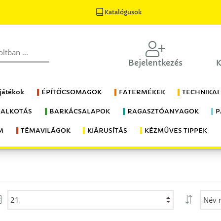
Katalógusok
Bejelentkezés
K
 játékok
ÉPÍTŐCSOMAGOK
FATERMÉKEK
TECHNIKAI
 ALKOTÁS
BARKÁCSALAPOK
RAGASZTÓANYAGOK
P
M
TÉMAVILÁGOK
KIÁRUSÍTÁS
KÉZMŰVES TIPPEK