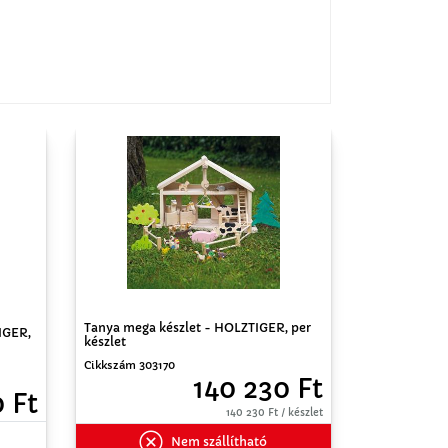
Tanya mega készlet - HOLZTIGER, per
IGER,
készlet
Cikkszám 303170
140 230 Ft
 Ft
140 230 Ft / készlet
Nem szállítható