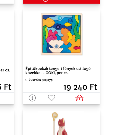
Építőkockák tengeri fények csillogó
er cs.
kövekkel - GOKI, per cs.
Cikkszám 303175
6 Ft
19 240 Ft