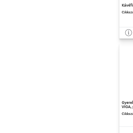
Kávéfő
Cikksz
Gyere
VIGA, 
Cikksz