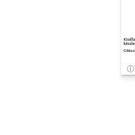
Kisáll
készle
Cikksz