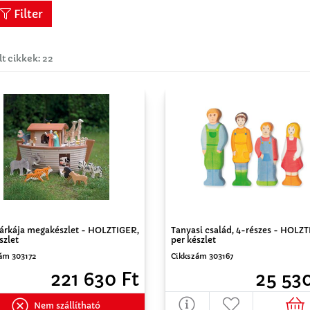
Filter
lt cikkek: 22
árkája megakészlet - HOLZTIGER,
Tanyasi család, 4-részes - HOLZT
szlet
per készlet
ám 303172
Cikkszám 303167
221 630 Ft
25 530
Nem szállítható