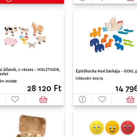
i állatok, 7-részes - HOLZTIGER,
Építőkocka Noé bárkája - GOKI, p
szlet
Cikkszám 303174
ám 302999
14 79
28 120 Ft