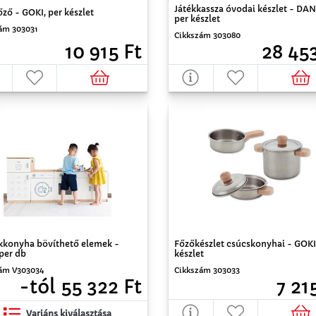
Játékkassza óvodai készlet - DA
ző - GOKI, per készlet
per készlet
ám 303031
Cikkszám 303080
10 915 Ft
28 453
kkonyha bövíthető elemek -
Főzőkészlet csúcskonyhai - GOKI
per db
készlet
ám V303034
Cikkszám 303033
-tól 55 322 Ft
7 21
Variáns kiválasztása