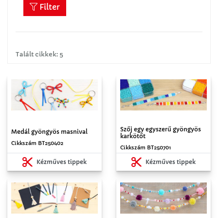
Filter
Talált cikkek: 5
Szőj egy egyszerű gyöngyös
Medál gyöngyös masnival
karkötőt
Cikkszám BT250402
Cikkszám BT250701
Kézműves tippek
Kézműves tippek