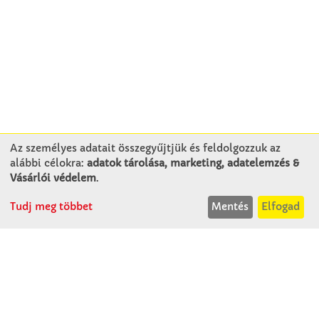
Az személyes adatait összegyűjtjük és feldolgozzuk az
alábbi célokra:
adatok tárolása, marketing, adatelemzés &
KAPCSOLAT
Vásárlói védelem
.
Tudj meg többet
Mentés
Elfogad
Winkler Iskolaszer Kft.
Alsó-Lovarda u. 21.
9241 Jánossomorja
H-Cs: 07:30-14:30
P: 07:30-13:30
T: 06 96 565 020