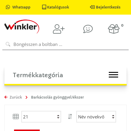
Whatsapp
Katalógusok
Bejelentkezés
0
Termékkategória
Zurück
Barkácsolás gyönggyel/ékszer