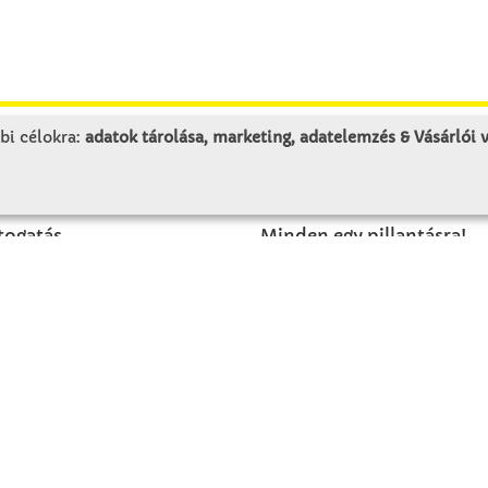
bi célokra:
adatok tárolása, marketing, adatelemzés & Vásárlói
LUNK
SZOLGÁLTATÁS
togatás
Minden egy pillantásra!
rténet
Kézműves tippek
olat
Katalógusok és magazino
Megrendelőlap