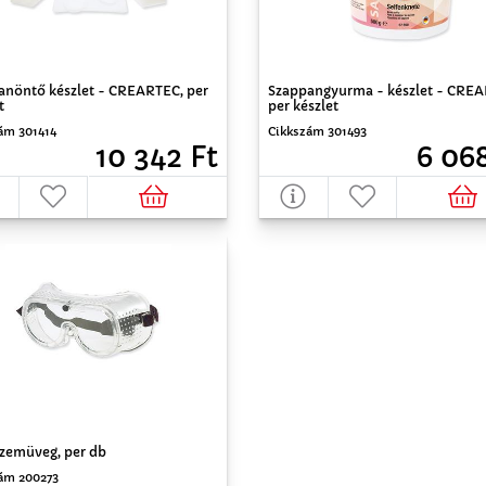
anöntő készlet - CREARTEC, per
Szappangyurma - készlet - CRE
t
per készlet
ám 301414
Cikkszám 301493
10 342 Ft
6 068
zemüveg, per db
ám 200273