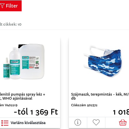
Filter
lt cikkek: 10
lenítő pumpás spray kéz +
Szájmaszk, terepmintás - kék, M/
t, WHO ajánlásával
db
ám V402219
Cikkszám 502372
-tól 1 369 Ft
1 01
Variáns kiválasztása