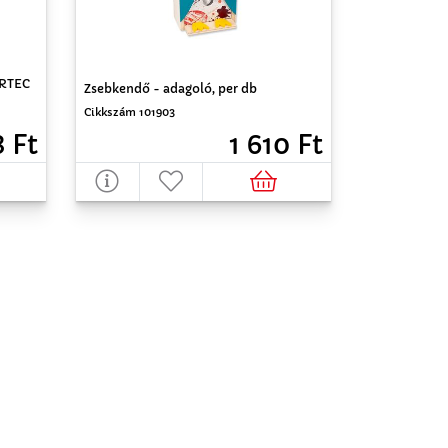
ARTEC
Zsebkendő - adagoló, per db
Cikkszám 101903
1 610 Ft
 Ft