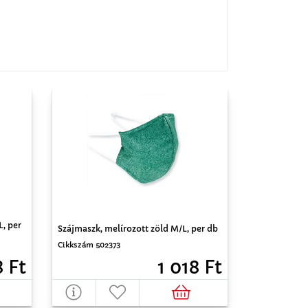
L, per
Szájmaszk, melírozott zöld M/L, per db
Cikkszám 502373
1 018 Ft
8 Ft