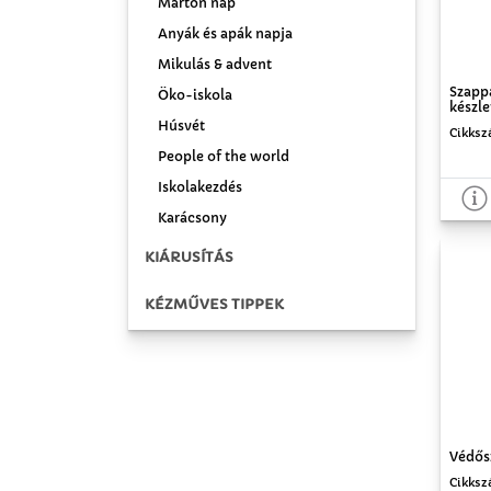
Márton nap
Anyák és apák napja
Mikulás & advent
Szapp
Öko-iskola
készle
Húsvét
Cikksz
People of the world
Iskolakezdés
Karácsony
KIÁRUSÍTÁS
KÉZMŰVES TIPPEK
Védős
Cikksz