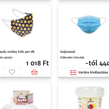
szk, smiley S/M, per db
Szájmaszk
ám 502371
Cikkszám V201093
1 018 Ft
-tól 44
Variáns kiválasztása