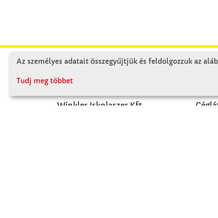
Az személyes adatait összegyűjtjük és feldolgozzuk az aláb
KAPCSOLAT
RÓ
Tudj meg többet
Winkler Iskolaszer Kft.
Céglá
Alsó-Lovarda u. 21.
Cégtö
9241 Jánossomorja
Kapcs
H-Cs: 07:30-14:30
P: 07:30-13:30
T: 06 96 565 020
F: 06 96 565 022
M: 06 30 718 51 50
ertekesites@winkleriskolaszer.hu