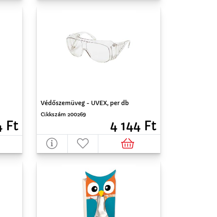
Védőszemüveg - UVEX, per db
Cikkszám 200269
4 Ft
4 144 Ft