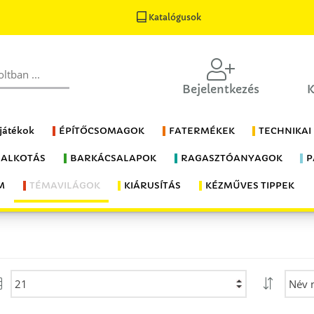
Katalógusok
Bejelentkezés
K
 játékok
ÉPÍTŐCSOMAGOK
FATERMÉKEK
TECHNIKAI
 ALKOTÁS
BARKÁCSALAPOK
RAGASZTÓANYAGOK
P
M
TÉMAVILÁGOK
KIÁRUSÍTÁS
KÉZMŰVES TIPPEK