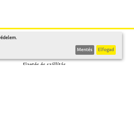
 védelem
.
INFÓK
Mentés
Elfogad
Fizetés és szállítás
ÁÜF
k
Visszaküldés
Elállás
A szerződés visszavonása
Impresszum
Panasz
Adatvédelem