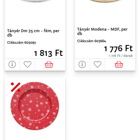
Tányér Modena - MDF, per
Tányér Dm 35 cm - fém, per
db
db
Cikkszám 603664
Cikkszám 603097
1 776 Ft
1 813 Ft
1 776 Ft / darab