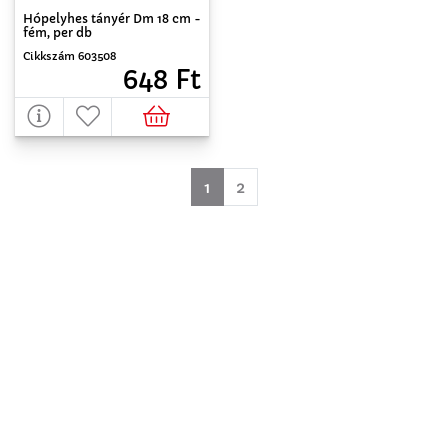
Hópelyhes tányér Dm 18 cm -
fém, per db
Cikkszám 603508
648 Ft
(aktuell)
1
2