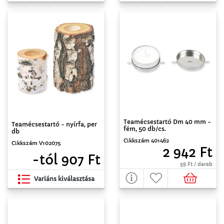
Teamécsestartó Dm 40 mm -
Teamécsestartó - nyírfa, per
fém, 50 db/cs.
db
Cikkszám 401462
Cikkszám V102075
2 942 Ft
-tól 907 Ft
59 Ft / darab
Variáns kiválasztása