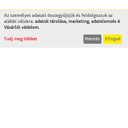
Az személyes adatait összegyűjtjük és feldolgozzuk az
alábbi célokra:
adatok tárolása, marketing, adatelemzés &
KAPCSOLAT
Vásárlói védelem
.
Tudj meg többet
Mentés
Elfogad
Winkler Iskolaszer Kft.
Alsó-Lovarda u. 21.
9241 Jánossomorja
H-Cs: 07:30-14:30
P: 07:30-13:30
T: 06 96 565 020
F: 06 96 565 022
M: 06 30 718 51 50
ertekesites@winkleriskolaszer.hu
RÓLUNK
Céglátogatás