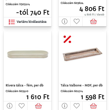
Cikkszám 603624
Cikkszám V303214
4 806 Ft
-tól 740 Ft
4 806 Ft / darab
Variáns kiválasztása
Rivera tálca - fém, per db
Tálca Valbone - MDF, per db
Cikkszám 603510
Cikkszám 602714
1 610 Ft
1 598 Ft