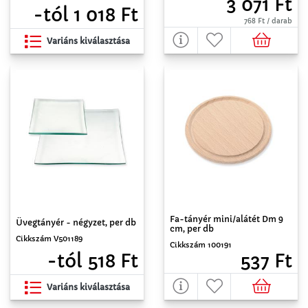
3 071 Ft
-tól 1 018 Ft
768 Ft / darab
Variáns kiválasztása
Fa-tányér mini/alátét Dm 9
Üvegtányér - négyzet, per db
cm, per db
Cikkszám V501189
Cikkszám 100191
-tól 518 Ft
537 Ft
Variáns kiválasztása