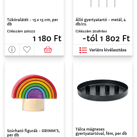
Tüköralátét - 15 x 15 cm, per
Álló gyertyatartó - metál, 4
db
db/cs.
Cikkszám 500272
Cikkszám 302816xx
1 180 Ft
-tól 1 802 Ft
Variáns kiválasztása
Tálca mágneses
Szúrható figurák - GRIMM‘S,
gyertyatartóval, fém, per db
per db