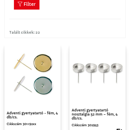
Filter
Talált cikkek: 22
Adventi gyertyatartó
Adventi gyertyatartó - fém, 4
nosztalgia 52 mm – fém, 4
db/cs.
db/cs.
Cikkszám 301192xx
Cikkszám 302953