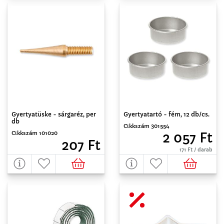
Gyertyatartó - fém, 12 db/cs.
Gyertyatüske - sárgaréz, per
db
Cikkszám 301554
Cikkszám 101020
2 057 Ft
207 Ft
171 Ft / darab