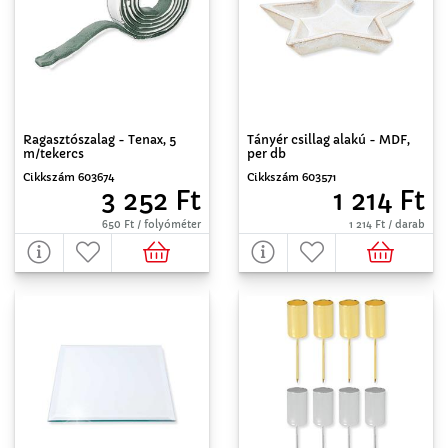
Ragasztószalag - Tenax, 5
Tányér csillag alakú - MDF,
m/tekercs
per db
Cikkszám 603674
Cikkszám 603571
3 252 Ft
1 214 Ft
650 Ft / folyóméter
1 214 Ft / darab