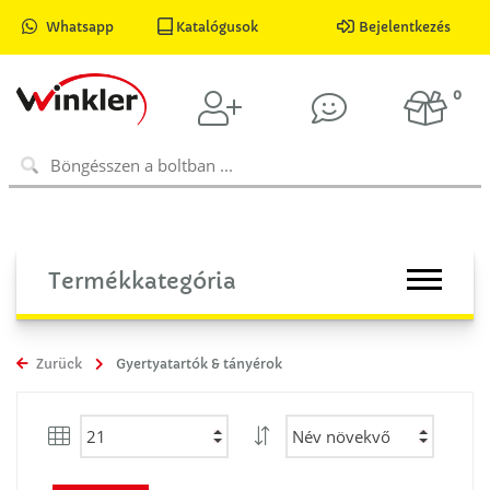
Whatsapp
Katalógusok
Bejelentkezés
0
Termékkategória
Zurück
Gyertyatartók & tányérok