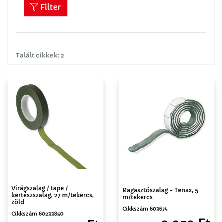
Filter
Talált cikkek: 2
Virágszalag / tape /
Ragasztószalag - Tenax, 5
kertészszalag, 27 m/tekercs,
m/tekercs
zöld
Cikkszám 603674
Cikkszám 60233850