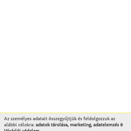
Az személyes adatait összegyűjtjük és feldolgozzuk az
alábbi célokra:
adatok tárolása, marketing, adatelemzés &
KAPCSOLAT
Vásárlói védelem
.