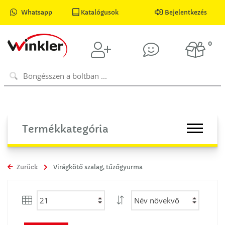
Whatsapp
Katalógusok
Bejelentkezés
0
Termékkategória
Zurück
Virágkötő szalag, tűzőgyurma