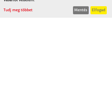
Tudj meg többet
Mentés
Elfogad
Winkler Iskolaszer Kft.
Alsó-Lovarda u. 21.
9241 Jánossomorja
H-Cs: 07:30-14:30
P: 07:30-13:30
T: 06 96 565 020
F: 06 96 565 022
M: 06 30 718 51 50
ertekesites@winkleriskolaszer.hu
RÓLUNK
Céglátogatás
Cégtörténet
Kapcsolat
SZOLGÁLTATÁS