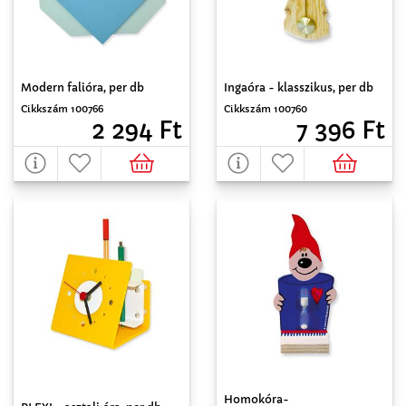
Modern falióra, per db
Ingaóra - klasszikus, per db
Cikkszám 100766
Cikkszám 100760
2 294 Ft
7 396 Ft
Homokóra-