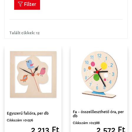
Filter
Talált cikkek: 12
Fa - összeilleszthető óra, per
Egyszerű falióra, per db
db
Cikkszám 101976
Cikkszám 102388
2 213 Ft
2 572 Ft