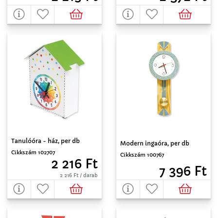
Tanulóóra - ház, per db
Modern ingaóra, per db
Cikkszám 102707
Cikkszám 100767
2 216 Ft
7 396 Ft
2 216 Ft / darab