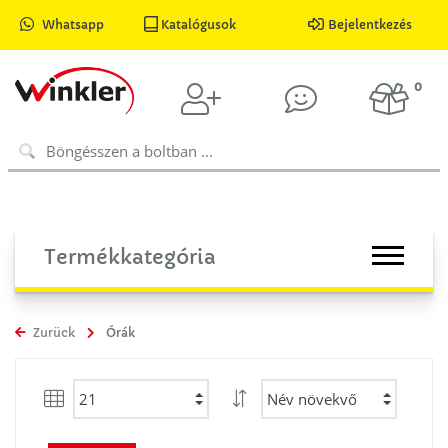
Whatsapp
Katalógusok
Bejelentkezés
0
Termékkategória
Zurück
Órák