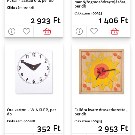
PLEXI - asztali óra, per db
manó/fogmosóóra/tojásóra,
per db
Cikkszám 101378
Cikkszám 100493
2 923 Ft
1 406 Ft
Óra karton - WINKLER, per
Falióra kvarc óraszerkezettel,
db
per db
Cikkszám 400288
Cikkszám 100589
352 Ft
2 953 Ft