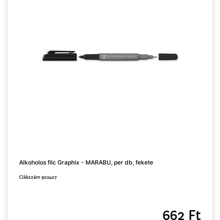
F
Alkoholos filc Graphix - MARABU, per db, fekete
C
Cikkszám 502407
662 Ft