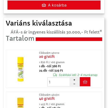
A kosárba
Variáns kiválasztása
ÁFÁ-s ár ingyenes kiszállítás 30.000,- Ft felett*
Tartalom
Cikkszám 402112
20 g/stift
1 830 Ft / 100 gramm
1 db -tól 366 Ft
24 db -tól 329 Ft
Szállítási idő:
2-4 munkanap
Cikkszám 402311
40 g/stift
1 453 Ft / 100 gramm