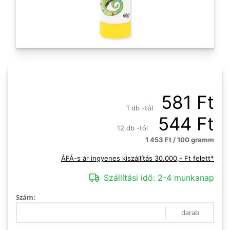
581 Ft
1 db -tól
544 Ft
12 db -tól
1 453 Ft / 100 gramm
ÁFÁ-s ár ingyenes kiszállítás 30.000,- Ft felett*
Szállítási idő:
2-4 munkanap
Szám:
darab