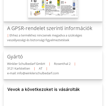
A GPSR-rendelet szerinti információk
|
Ehhez a termékhez nincsenek megadva a szükséges
veszélyességi és biztonsági figyelmeztetések
Gyártó
Winkler Schulbedarf GmbH
|
Rosenthal 2
|
3121 Karlstetten
|
AT
|
e-mail: info@winklerschulbedarf.com
Vevok a következoket is vásárolták