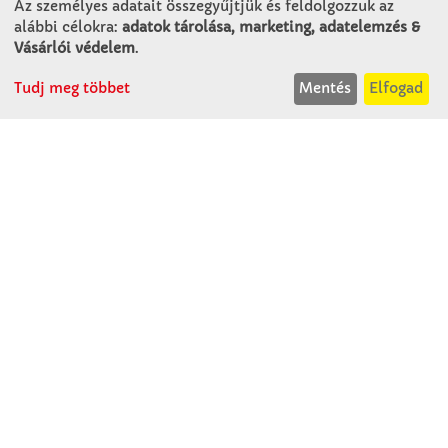
Az személyes adatait összegyűjtjük és feldolgozzuk az
Alsó-Lovarda u. 21.
alábbi célokra:
adatok tárolása, marketing, adatelemzés &
9241 Jánossomorja
Vásárlói védelem
.
H-Cs: 07:30-14:30
Tudj meg többet
Mentés
Elfogad
P: 07:30-13:30
T: 06 96 565 020
F: 06 96 565 022
M: 06 30 718 51 50
ertekesites@winkleriskolaszer.hu
RÓLUNK
Céglátogatás
Cégtörténet
Kapcsolat
SZOLGÁLTATÁS
Minden egy pillantásra!