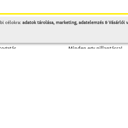
bi célokra:
adatok tárolása, marketing, adatelemzés & Vásárlói
LUNK
SZOLGÁLTATÁS
togatás
Minden egy pillantásra!
rténet
Kézműves tippek
olat
Katalógusok és magazino
Megrendelőlap