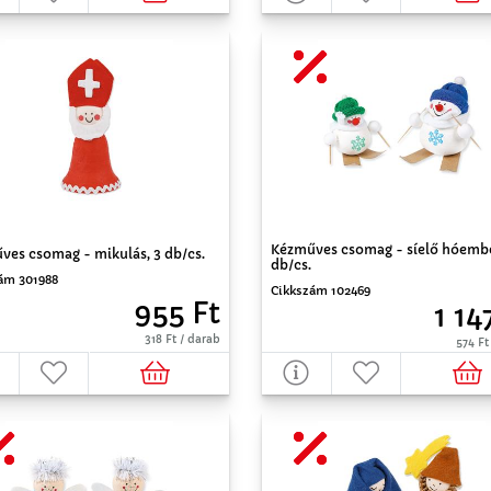
Kézműves csomag - síelő hóembe
ves csomag - mikulás, 3 db/cs.
db/cs.
ám 301988
Cikkszám 102469
955 Ft
1 14
318 Ft / darab
574 Ft