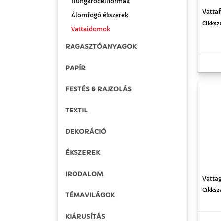
Hungarocellformák
Vattaf
Álomfogó ékszerek
Cikksz
Vattaidomok
RAGASZTÓANYAGOK
PAPÍR
FESTÉS & RAJZOLÁS
TEXTIL
DEKORÁCIÓ
ÉKSZEREK
IRODALOM
Vattag
Cikksz
TÉMAVILÁGOK
KIÁRUSÍTÁS