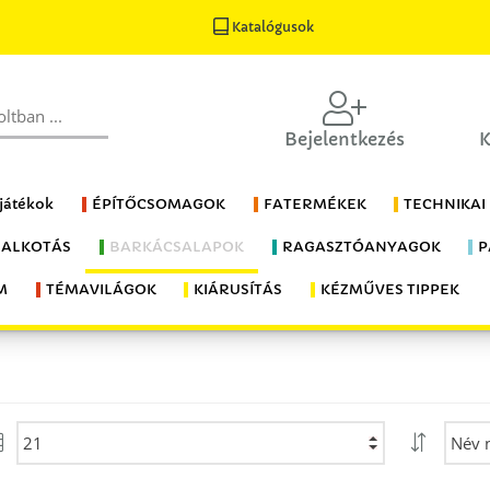
Katalógusok
Bejelentkezés
K
 játékok
ÉPÍTŐCSOMAGOK
FATERMÉKEK
TECHNIKAI
 ALKOTÁS
BARKÁCSALAPOK
RAGASZTÓANYAGOK
P
M
TÉMAVILÁGOK
KIÁRUSÍTÁS
KÉZMŰVES TIPPEK