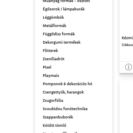
Műanyag formák - osztott
Égősorok / lámpaburák
Léggömbök
Metálformák
Függődísz formák
Kézmű
Dekorgumi termékek
Cikksz
Flitterek
Zseníliadrót
Pixel
Playmais
Pomponok & dekorációs hó
Csengettyűk, harangok
Zsugorfólia
Scoubidou fonótechnika
Szappanbuborék
Kötőtt tömlő