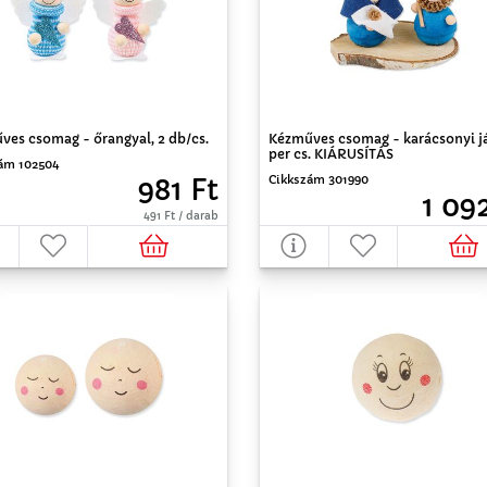
ves csomag - őrangyal, 2 db/cs.
Kézműves csomag - karácsonyi já
per cs. KIÁRUSÍTÁS
ám 102504
Cikkszám 301990
981 Ft
1 09
491 Ft / darab