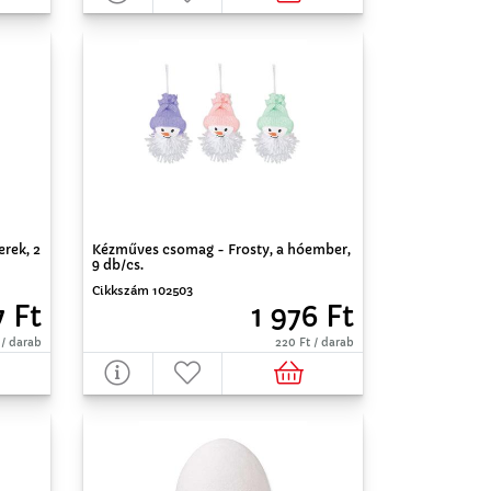
rek, 2
Kézműves csomag - Frosty, a hóember,
9 db/cs.
Cikkszám 102503
7 Ft
1 976 Ft
 / darab
220 Ft / darab