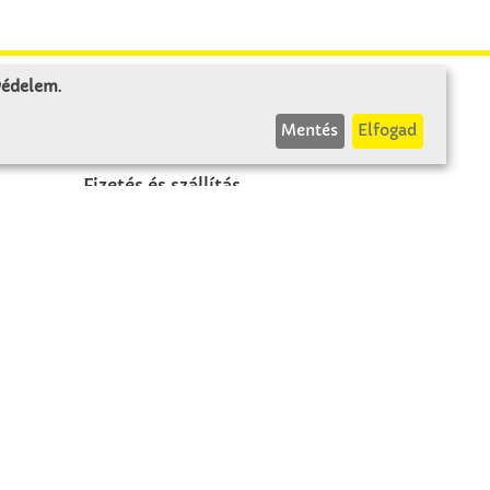
 védelem
.
INFÓK
Mentés
Elfogad
Fizetés és szállítás
ÁÜF
k
Visszaküldés
Elállás
A szerződés visszavonása
Impresszum
Panasz
Adatvédelem