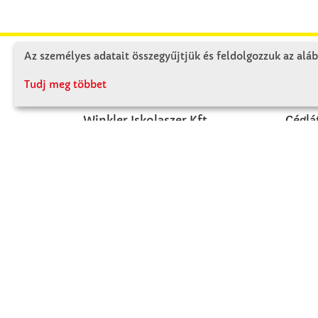
Az személyes adatait összegyűjtjük és feldolgozzuk az aláb
KAPCSOLAT
RÓ
Tudj meg többet
Winkler Iskolaszer Kft.
Céglá
Alsó-Lovarda u. 21.
Cégtö
9241 Jánossomorja
Kapcs
H-Cs: 07:30-14:30
P: 07:30-13:30
T: 06 96 565 020
F: 06 96 565 022
M: 06 30 718 51 50
ertekesites@winkleriskolaszer.hu
FIZETÉS MÓDJA