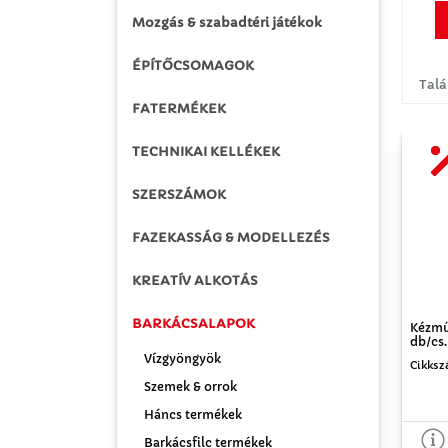
Mozgás & szabadtéri játékok
ÉPÍTŐCSOMAGOK
Talá
FATERMÉKEK
TECHNIKAI KELLÉKEK
SZERSZÁMOK
FAZEKASSÁG & MODELLEZÉS
KREATÍV ALKOTÁS
BARKÁCSALAPOK
Kézmű
db/cs.
Vízgyöngyök
Cikksz
Szemek & orrok
Háncs termékek
Barkácsfilc termékek