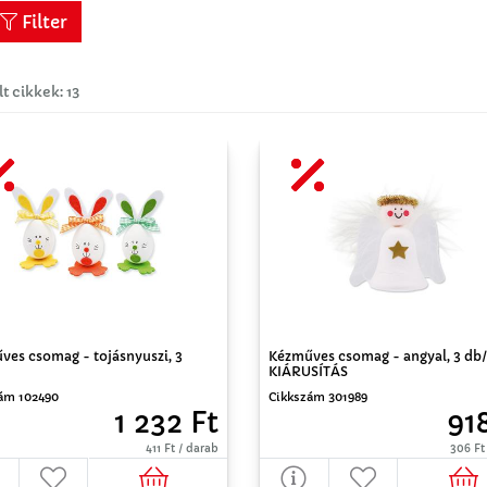
Filter
lt cikkek: 13
ves csomag - tojásnyuszi, 3
Kézműves csomag - angyal, 3 db/
KIÁRUSÍTÁS
ám 102490
Cikkszám 301989
1 232 Ft
91
411 Ft / darab
306 Ft