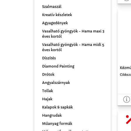
Szalmaszál
Kreatív készletek
Agyagedények
Vasalható gyöngyök - Hama maxi 3
éves kortól
Vasalható gyöngyök - Hama midi 5
éves kortól
Díszítés
Diamond Painting
Kézmű
Drótok
Cikksz
Angyalszárnyak
Tollak
Hajak
Kalapok & sapkák
Hangrudak
Műanyag formák