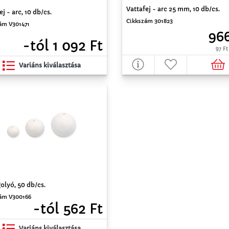
Vattafej - arc 25 mm, 10 db/cs.
ej - arc, 10 db/cs.
Cikkszám 301823
ám V301471
966
-tól 1 092 Ft
97 Ft
Variáns kiválasztása
olyó, 50 db/cs.
ám V300166
-tól 562 Ft
Variáns kiválasztása