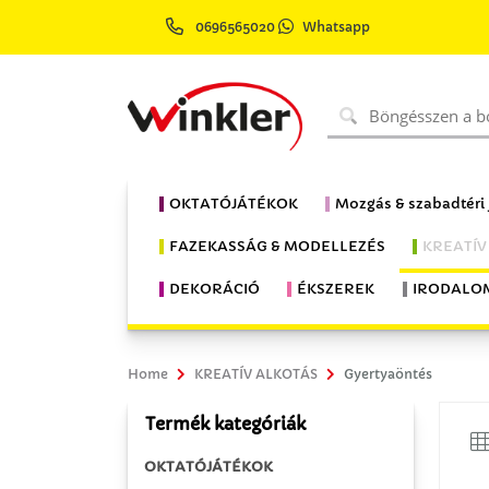
0696565020
Whatsapp
OKTATÓJÁTÉKOK
Mozgás & szabadtéri
FAZEKASSÁG & MODELLEZÉS
KREATÍV
DEKORÁCIÓ
ÉKSZEREK
IRODALO
Home
KREATÍV ALKOTÁS
Gyertyaöntés
Termék kategóriák
OKTATÓJÁTÉKOK