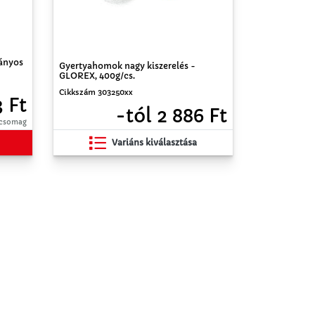
ványos
Gyertyahomok nagy kiszerelés -
GLOREX, 400g/cs.
Cikkszám 303250xx
3 Ft
-tól 2 886 Ft
/ csomag
Variáns kiválasztása