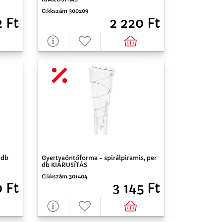
Cikkszám 300209
2 Ft
2 220 Ft
 db
Gyertyaöntőforma - spirálpiramis, per
db KIÁRUSÍTÁS
Cikkszám 301404
 Ft
3 145 Ft