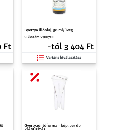
Gyertya illóolaj, 50 ml/üveg
Cikkszám V300720
0 Ft
-tól 3 404 Ft
Variáns kiválasztása
60
Gyertyaöntőforma - kúp, per db
KIÁRUSÍTÁS