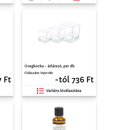
Üvegkocka - átlátszó, per db
Cikkszám V501180
7 Ft
-tól 736 Ft
Variáns kiválasztása