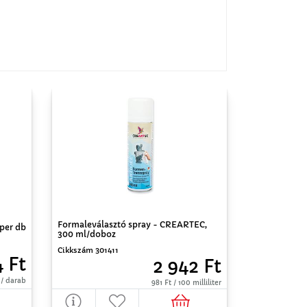
Formaleválasztó spray - CREARTEC,
 per db
300 ml/doboz
Cikkszám 301411
 Ft
2 942 Ft
 / darab
981 Ft / 100 milliliter