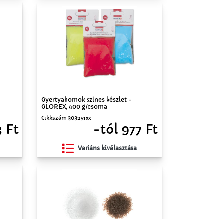
Gyertyahomok színes készlet -
GLOREX, 400 g/csoma
Cikkszám 303251xx
3 Ft
-tól 977 Ft
Variáns kiválasztása