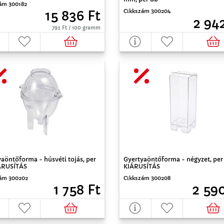
ám 300182
Cikkszám 300204
15 836 Ft
2 94
792 Ft / 100 gramm
aöntőforma - húsvéti tojás, per
Gyertyaöntőforma - négyzet, per
ÁRUSÍTÁS
KIÁRUSÍTÁS
ám 300202
Cikkszám 300208
1 758 Ft
2 590