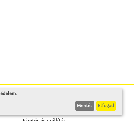
 védelem
.
INFÓK
Mentés
Elfogad
Fizetés és szállítás
ÁÜF