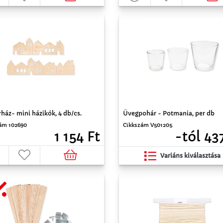
ház- mini házikók, 4 db/cs.
Üvegpohár - Potmania, per db
ám 102690
Cikkszám V501205
1 154 Ft
-tól 43
Variáns kiválasztása