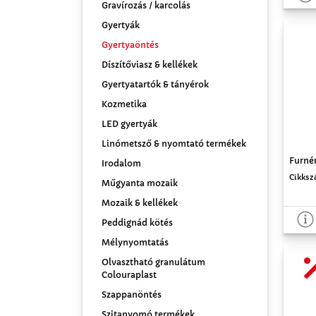
Gravírozás / karcolás
Gyertyák
Gyertyaöntés
Díszítőviasz & kellékek
Gyertyatartók & tányérok
Kozmetika
LED gyertyák
Linómetsző & nyomtató termékek
Furnér
Irodalom
Cikksz
Műgyanta mozaik
Mozaik & kellékek
Peddignád kötés
Mélynyomtatás
Olvasztható granulátum
Colouraplast
Szappanöntés
Szitanyomó termékek