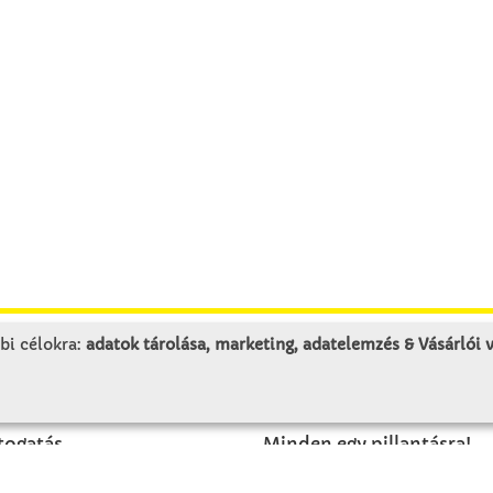
bi célokra:
adatok tárolása, marketing, adatelemzés & Vásárlói
LUNK
SZOLGÁLTATÁS
togatás
Minden egy pillantásra!
rténet
Kézműves tippek