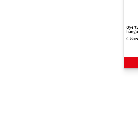
Gyert
hangu
Cikksz