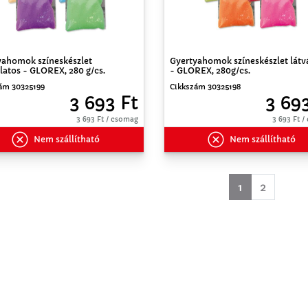
yahomok színeskészlet
Gyertyahomok színeskészlet lát
latos - GLOREX, 280 g/cs.
- GLOREX, 280g/cs.
ám 30325199
Cikkszám 30325198
3 693 Ft
3 69
3 693 Ft / csomag
3 693 Ft 
Nem szállítható
Nem szállítható
(aktuell)
1
2