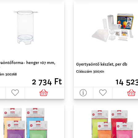
yaöntőforma- henger 107 mm,
Gyertyaöntő készlet, per db
b
Cikkszám 300701
ám 300768
14 52
2 734 Ft