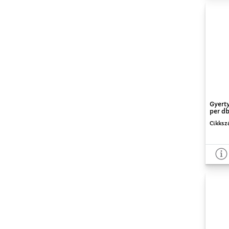
Gyert
per d
Cikksz