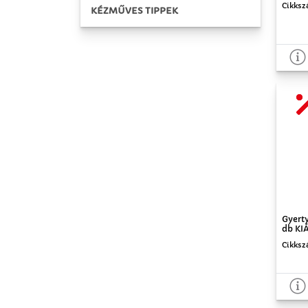
Cikksz
KÉZMŰVES TIPPEK
Gyerty
db KI
Cikksz