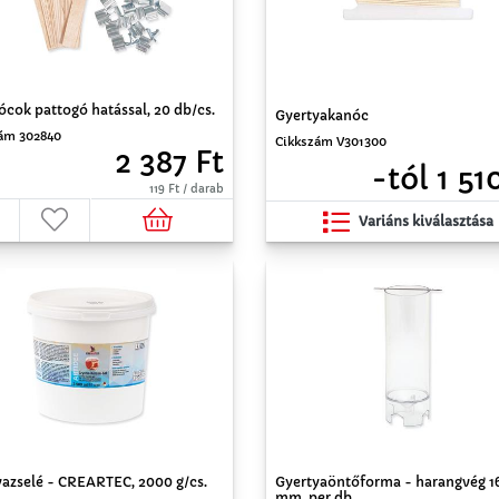
cok pattogó hatással, 20 db/cs.
Gyertyakanóc
ám 302840
Cikkszám V301300
2 387 Ft
-tól 1 51
119 Ft / darab
Variáns kiválasztása
yazselé - CREARTEC, 2000 g/cs.
Gyertyaöntőforma - harangvég 1
mm, per db