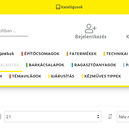
Katalógusok
Bejelentkezés
K
 játékok
ÉPÍTŐCSOMAGOK
FATERMÉKEK
TECHNIKAI
 ALKOTÁS
BARKÁCSALAPOK
RAGASZTÓANYAGOK
P
M
TÉMAVILÁGOK
KIÁRUSÍTÁS
KÉZMŰVES TIPPEK