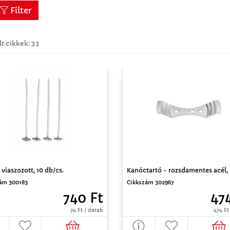
Filter
lt cikkek: 33
viaszozott, 10 db/cs.
Kanóctartó - rozsdamentes acél,
ám 300183
Cikkszám 302967
740 Ft
474
74 Ft / darab
474 Ft