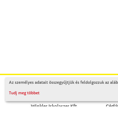
Az személyes adatait összegyűjtjük és feldolgozzuk az aláb
KAPCSOLAT
RÓ
Tudj meg többet
Winkler Iskolaszer Kft.
Céglá
Alsó-Lovarda u. 21.
Cégtö