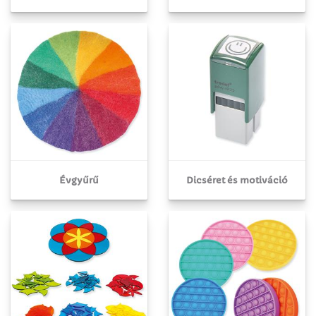
Évgyűrű
Dicséret és motiváció