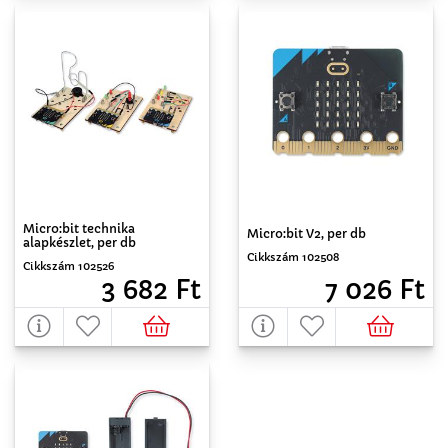
Micro:bit technika
Micro:bit V2, per db
alapkészlet, per db
Cikkszám 102508
Cikkszám 102526
7 026 Ft
3 682 Ft