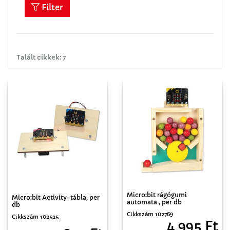
Filter
Talált cikkek: 7
Micro:bit rágógumi
Micro:bit Activity-tábla, per
automata , per db
db
Cikkszám 102769
Cikkszám 102525
4 995 Ft