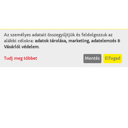
Az személyes adatait összegyűjtjük és feldolgozzuk az
alábbi célokra:
adatok tárolása, marketing, adatelemzés &
KAPCSOLAT
Vásárlói védelem
.
Tudj meg többet
Mentés
Elfogad
Winkler Iskolaszer Kft.
Alsó-Lovarda u. 21.
9241 Jánossomorja
H-Cs: 07:30-14:30
P: 07:30-13:30
T: 06 96 565 020
F: 06 96 565 022
M: 06 30 718 51 50
ertekesites@winkleriskolaszer.hu