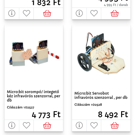
1 832 Ft
4 995 Ft / darab
Micro:bit sorompó/ integető
Micro:bit Servobot
kéz infravörös szenzorral, per
infravörös szenzorral , per db
db
Cikkszám 102528
Cikkszám 102527
8 492 Ft
4 773 Ft