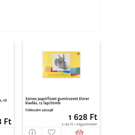
Színes papírfüzet gumírozott Dürer
, 10
kiadás, 12 lap/tömb
Cikkszám 402258
1 628 Ft
8 Ft
3 193 Ft / négyzetméter