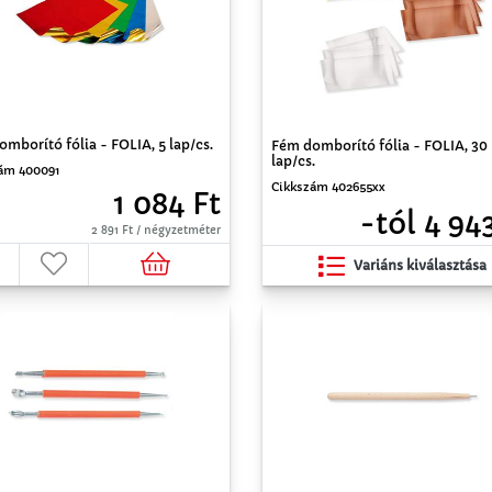
mborító fólia - FOLIA, 5 lap/cs.
Fém domborító fólia - FOLIA, 30
lap/cs.
ám 400091
Cikkszám 402655xx
1 084 Ft
-tól 4 94
2 891 Ft / négyzetméter
Variáns kiválasztása