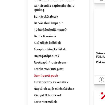
Barkácsolás papírcsíkokkal /
Quiling
Barkácskészletek
Barkácshullámpapír
3D barkácshullámpapír
Betűk & számok
Kitűzők és kellékek
Scrapbooking kellékek
Színe
Hajtogatópapírok
FOLIA
Cikksz
Rostpapír / rostselyem
Fotókarton 300 g/m2
Gumírozott papír
Füzetborítók és kellékek
Naptárak saját elkészítéshez
Kártyák & borítékok
Kartontermékek