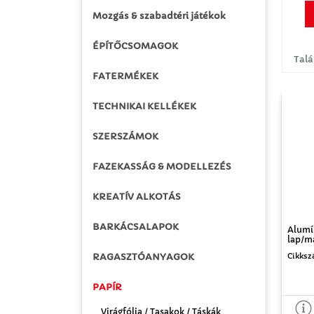
Mozgás & szabadtéri játékok
ÉPÍTŐCSOMAGOK
Talá
FATERMÉKEK
TECHNIKAI KELLÉKEK
SZERSZÁMOK
FAZEKASSÁG & MODELLEZÉS
KREATÍV ALKOTÁS
BARKÁCSALAPOK
Alumí
lap/m
RAGASZTÓANYAGOK
Cikksz
PAPÍR
Virágfólia / Tasakok / Táskák