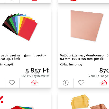
s papírfüzet nem gummírozott -
Valódi rézlemez / dombornyomóf
, 50 lap/ tömb
0,1 mm, 200 x 300 mm, per db
ám 402368
Cikkszám 101109
5 857 Ft
870
669 Ft / négyzetméter
14 500 Ft / négy