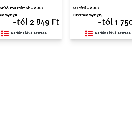
rító szerszámok - ABIG
Marótű - ABIG
ám V402371
Cikkszám V402374
-tól 2 849 Ft
-tól 1 75
Variáns kiválasztása
Variáns kiválasztása