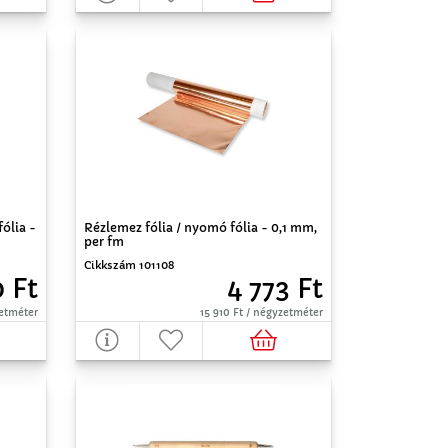
ólia -
Rézlemez fólia / nyomó fólia - 0,1 mm,
per fm
Cikkszám 101108
 Ft
4 773 Ft
zetméter
15 910 Ft / négyzetméter