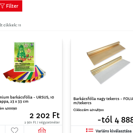
Filter
lt cikkek: 11
nium barkácsfólia - URSUS, 10
Barkácsfólia nagy tekercs - FOLIA
appa, 23 x 33 cm
m/tekercs
ám 400090
Cikkszám 401483xx
2 202 Ft
-tól 4 88
2 901 Ft / négyzetméter
Variáns kiválasztása