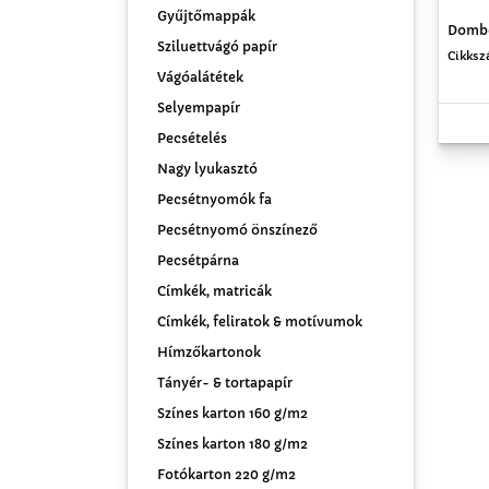
Gyűjtőmappák
Dombo
Sziluettvágó papír
Cikksz
Vágóalátétek
Selyempapír
Pecsételés
Nagy lyukasztó
Pecsétnyomók fa
Pecsétnyomó önszínező
Pecsétpárna
Címkék, matricák
Címkék, feliratok & motívumok
Hímzőkartonok
Tányér- & tortapapír
Színes karton 160 g/m2
Színes karton 180 g/m2
Fotókarton 220 g/m2