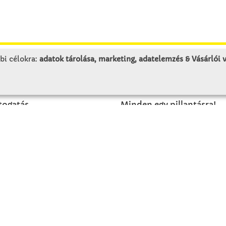
bi célokra:
adatok tárolása, marketing, adatelemzés & Vásárlói
LUNK
SZOLGÁLTATÁS
togatás
Minden egy pillantásra!
rténet
Kézműves tippek
olat
Katalógusok és magazino
Megrendelőlap