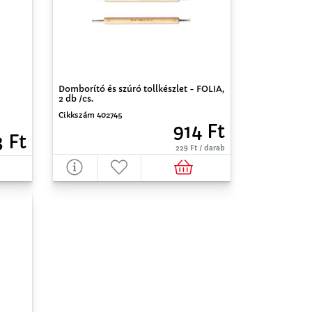
Domborító és szúró tollkészlet - FOLIA,
2 db /cs.
Cikkszám 402745
914 Ft
3 Ft
229 Ft / darab