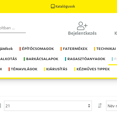
Katalógusok
Bejelentkezés
K
 játékok
ÉPÍTŐCSOMAGOK
FATERMÉKEK
TECHNIKAI
 ALKOTÁS
BARKÁCSALAPOK
RAGASZTÓANYAGOK
P
M
TÉMAVILÁGOK
KIÁRUSÍTÁS
KÉZMŰVES TIPPEK