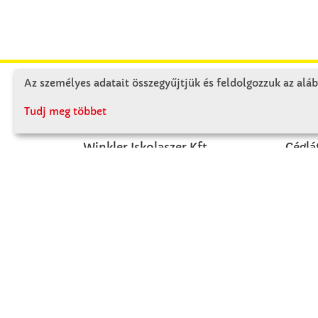
Az személyes adatait összegyűjtjük és feldolgozzuk az aláb
KAPCSOLAT
RÓ
Tudj meg többet
Winkler Iskolaszer Kft.
Céglá
Alsó-Lovarda u. 21.
Cégtö
9241 Jánossomorja
Kapcs
H-Cs: 07:30-14:30
P: 07:30-13:30
T: 06 96 565 020
F: 06 96 565 022
M: 06 30 718 51 50
ertekesites@winkleriskolaszer.hu
FIZETÉS MÓDJA