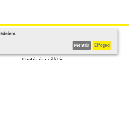
 védelem
.
INFÓK
Mentés
Elfogad
Fizetés és szállítás
ÁÜF
k
Visszaküldés
Elállás
A szerződés visszavonása
Impresszum
Panasz
Adatvédelem