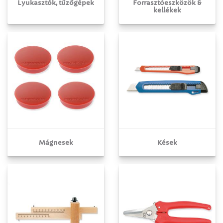
Lyukasztók, tűzőgépek
Forrasztóeszközök &
kellékek
Mágnesek
Kések