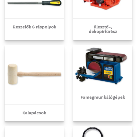
Reszelők & ráspolyok
Illesztő-,
dekopírfűrész
Famegmunkálógépek
Kalapácsok