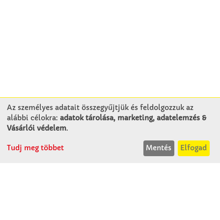
Az személyes adatait összegyűjtjük és feldolgozzuk az
alábbi célokra:
adatok tárolása, marketing, adatelemzés &
KAPCSOLAT
Vásárlói védelem
.
Tudj meg többet
Mentés
Elfogad
Winkler Iskolaszer Kft.
Alsó-Lovarda u. 21.
9241 Jánossomorja
H-Cs: 07:30-14:30
P: 07:30-13:30
T: 06 96 565 020