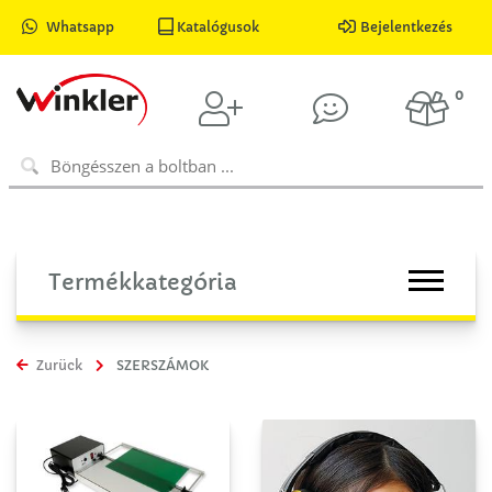
Whatsapp
Katalógusok
Bejelentkezés
0
Termékkategória
Zurück
SZERSZÁMOK