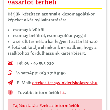
vásárlót terheli
Kérjük, készítsen
azonnal
a kicsomagoláskor
képeket a kár nyilvántartására
csomag kívülről
csomag belülről, csomagolóanyaggal
a sérült termék, a kár legyen tisztán látható
A fotókat küldje el nekünk e-mailben, hogy a
szállítóhoz fordulhassunk kártérítésért.
Tel: 06 - 96 565 020
WhatsApp: 0630 718 5150
E-Mail:
ertekesites@winkleriskolaszer.hu
További információk
Itt
.
Tájékoztatás: Ezek az információk