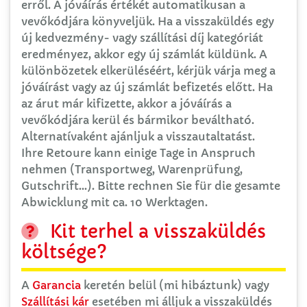
erről. A jóváírás értékét automatikusan a
vevőkódjára könyveljük. Ha a visszaküldés egy
új kedvezmény- vagy szállítási díj kategóriát
eredményez, akkor egy új számlát küldünk. A
különbözetek elkerüléséért, kérjük várja meg a
jóváírást vagy az új számlát befizetés előtt. Ha
az árut már kifizette, akkor a jóváírás a
vevőkódjára kerül és bármikor beváltható.
Alternatívaként ajánljuk a visszautaltatást.
Ihre Retoure kann einige Tage in Anspruch
nehmen (Transportweg, Warenprüfung,
Gutschrift…). Bitte rechnen Sie für die gesamte
Abwicklung mit ca. 10 Werktagen.
Kit terhel a visszaküldés
költsége?
A
Garancia
keretén belül (mi hibáztunk) vagy
Szállítási kár
esetében mi álljuk a visszaküldés