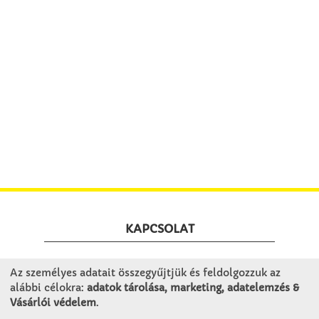
KAPCSOLAT
Winkler Iskolaszer Kft.
Az személyes adatait összegyűjtjük és feldolgozzuk az
alábbi célokra:
adatok tárolása, marketing, adatelemzés &
Alsó-Lovarda u. 21.
Vásárlói védelem
.
9241 Jánossomorja