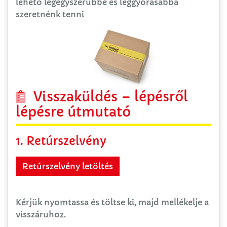
lehető legegyszerűbbé és leggyorasabbá
szeretnénk tenni
Visszaküldés – lépésről
lépésre útmutató
1. Retúrszelvény
Kérjük nyomtassa és töltse ki, majd mellékelje a
visszáruhoz.