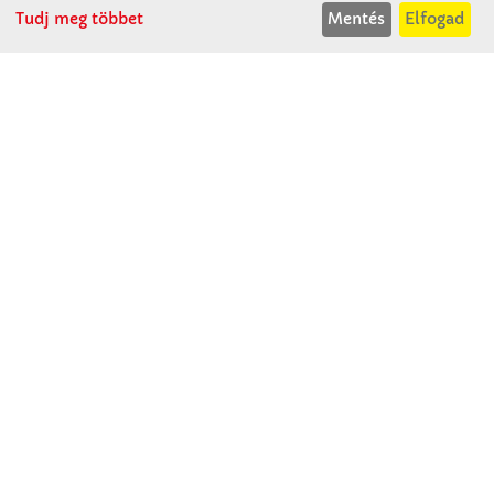
H-Cs: 07:30-14:30
Tudj meg többet
Mentés
Elfogad
P: 07:30-13:30
T: 06 96 565 020
F: 06 96 565 022
M: 06 30 718 51 50
ertekesites@winkleriskolaszer.hu
RÓLUNK
Céglátogatás
Cégtörténet
Kapcsolat
SZOLGÁLTATÁS
Minden egy pillantásra!
Kézműves tippek
Katalógusok és magazinok