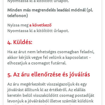
Nyomtassa ki a kitöltött űrlapot.
Minden más megrendelés leadási módnál (pl.
telefonon)
Nyissa meg
a következő
Nyomtassa ki a kitöltött űrlapot.
4. Küldés:
Ha az árut nem lehetséges csomagban feladni,
akkor kérjük vegye fel velünk a kapcsolatot -
elhozatjuk a csomagot futárral.
5. Az áru ellenőrzése és jóváírás
Az áru megérkezését visszaigazoljuk és egy
jóváírást állítunk ki az értékéről. Az elállás
keretén belül visszaküldött csomag postadíját
levonjuk a jóváírásból illetve számlát küldünk