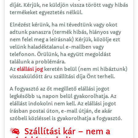
díját. Kérjük, ne küldjön vissza törött vagy hibás
termékeket egyeztetés nélkül.
Elnézést kérünk, ha mi tévedtünk vagy okot
adtunk panaszra (termék hibás, hiányos vagy
nem felel meg a leírásnak) Kérjük, közölje ezt
velünk haladéktalanul e-mailben vagy
telefonon. Örülünk, ha együtt megoldást
találunk a problémára.
Az
elállási jog
keretén belül (nem mi hibáztunk)
visszaküldött áru szállítási díja Önt terheli.
A fogyasztó az őt megillető elállási jogot
legkésőbb 14 napon belül gyakorolhatja. Az
elállást indokolni nem kell. Az elállási jogot
írásban postai úton, e-mail útján, de akár
szóbeli közléssel is gyakorolhatja a fogyasztó.
Szállítási kár – nem a