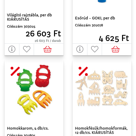
Világító rajztábla, per db
Esőrúd - GOKI, per db
KIÁRUSÍTÁS
Cikkszám 302078
Cikkszám 303025
26 603 Ft
4 625 Ft
26 603 Ft / darab
Homokkarom, 4 db/cs.
Homokfésűk/homokformák,
12 db/cs. KIÁRUSÍTÁS
Cikkszám 302805