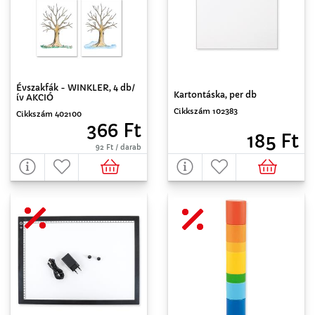
Évszakfák - WINKLER, 4 db/
Kartontáska, per db
ív AKCIÓ
Cikkszám 102383
Cikkszám 402100
366 Ft
185 Ft
92 Ft / darab