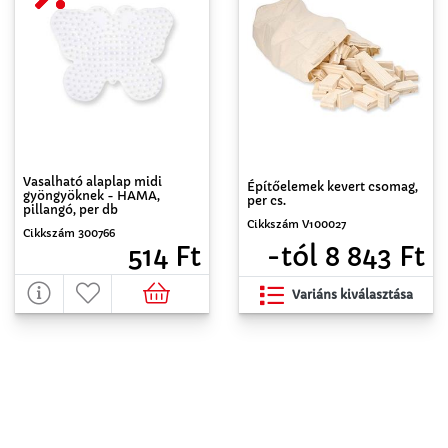
Vasalható alaplap midi
Építőelemek kevert csomag,
gyöngyöknek - HAMA,
per cs.
pillangó, per db
Cikkszám V100027
Cikkszám 300766
-tól 8 843 Ft
514 Ft
Variáns kiválasztása