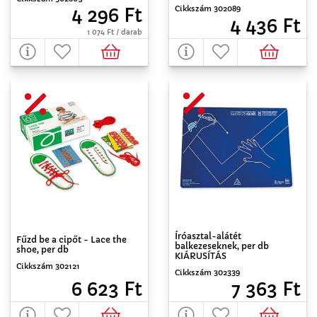
Cikkszám 302089
4 296 Ft
4 436 Ft
1 074 Ft / darab
Íróasztal-alátét
Fűzd be a cipőt - Lace the
balkezeseknek, per db
shoe, per db
KIÁRUSÍTÁS
Cikkszám 302121
Cikkszám 302339
6 623 Ft
7 363 Ft