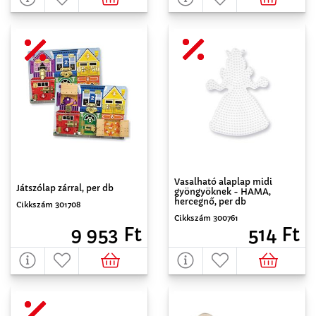
Vasalható alaplap midi
Játszólap zárral, per db
gyöngyöknek - HAMA,
hercegnő, per db
Cikkszám 301708
Cikkszám 300761
9 953 Ft
514 Ft