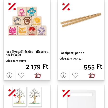
Fa bélyegzőkészlet - dícséret,
Facsipesz, per db
per készlet
Cikkszám 303127
Cikkszám 401799
555 Ft
2 179 Ft