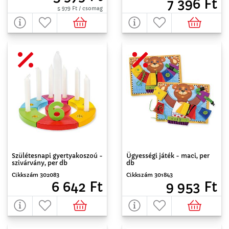
7 396 Ft
5 979 Ft / csomag
Szülétesnapi gyertyakoszoú -
Ügyességi játék - maci, per
szivárvány, per db
db
Cikkszám 302083
Cikkszám 301843
6 642 Ft
9 953 Ft