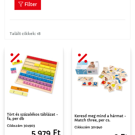
Filter
Talált cikkek: 18
Tört és százalékos táblázat -
Keresd meg mind a hármat -
fa, per db
Match three, per cs.
Cikkszám 302903
Cikkszám 301940
5 979 Ft