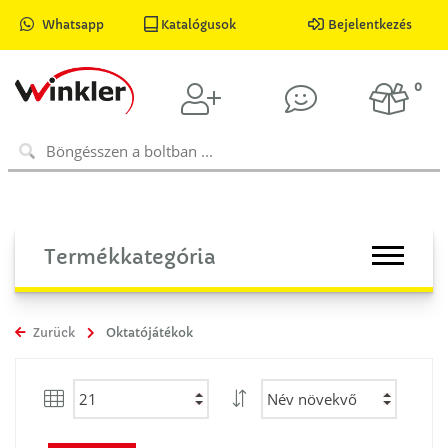
Whatsapp
Katalógusok
Bejelentkezés
0
Termékkategória
Zurück
Oktatójátékok