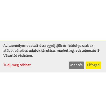
Az személyes adatait összegyűjtjük és feldolgozzuk az
alábbi célokra:
adatok tárolása, marketing, adatelemzés &
KAPCSOLAT
Vásárlói védelem
.
Tudj meg többet
Mentés
Elfogad
Winkler Iskolaszer Kft.
Alsó-Lovarda u. 21.
9241 Jánossomorja
H-Cs: 07:30-14:30
P: 07:30-13:30
T: 06 96 565 020
F: 06 96 565 022