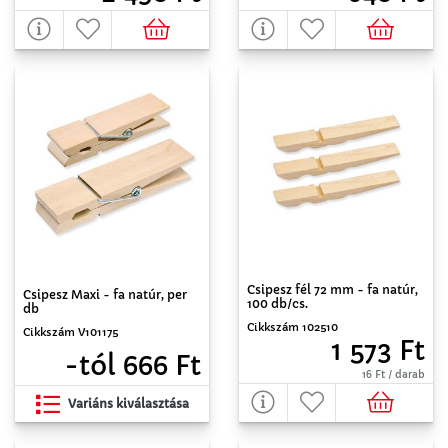
Csipesz fél 72 mm - fa natúr,
Csipesz Maxi - fa natúr, per
100 db/cs.
db
Cikkszám 102510
Cikkszám V101175
1 573 Ft
-tól 666 Ft
16 Ft / darab
Variáns kiválasztása