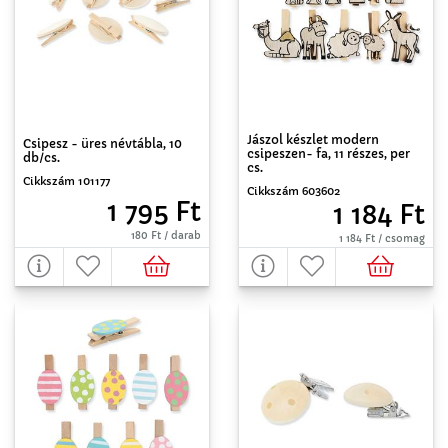
Jászol készlet modern
Csipesz - üres névtábla, 10
csipeszen- fa, 11 részes, per
db/cs.
cs.
Cikkszám 101177
Cikkszám 603602
1 795 Ft
1 184 Ft
180 Ft / darab
1 184 Ft / csomag