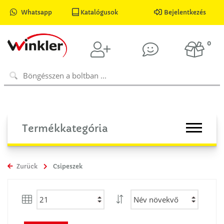
Whatsapp
Katalógusok
Bejelentkezés
0
Termékkategória
Zurück
Csipeszek