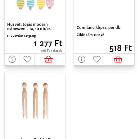
Húsvéti tojás modern
Cumilánc klipsz, per db
csipeszen - fa, 10 db/cs.
Cikkszám 101146
Cikkszám 603685
1 277 Ft
518 Ft
128 Ft / darab