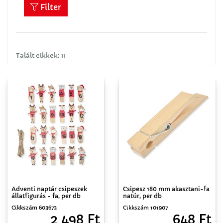
Filter
Talált cikkek: 11
Adventi naptár csipeszek
Csipesz 180 mm akasztani-fa
állatfigurás - fa, per db
natúr, per db
Cikkszám 603673
Cikkszám 101907
2 498 Ft
648 Ft