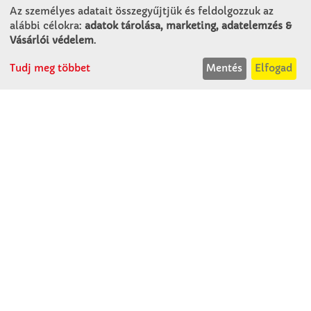
Az személyes adatait összegyűjtjük és feldolgozzuk az
alábbi célokra:
adatok tárolása, marketing, adatelemzés &
KAPCSOLAT
Vásárlói védelem
.
Tudj meg többet
Mentés
Elfogad
Winkler Iskolaszer Kft.
Alsó-Lovarda u. 21.
9241 Jánossomorja
H-Cs: 07:30-14:30
P: 07:30-13:30
T: 06 96 565 020
F: 06 96 565 022
M: 06 30 718 51 50
ertekesites@winkleriskolaszer.hu
RÓLUNK
Céglátogatás
Cégtörténet