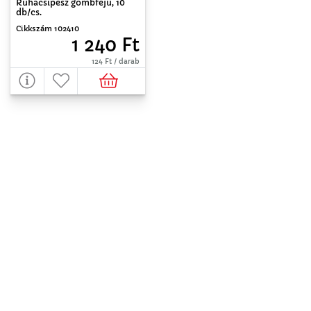
Ruhacsipesz gömbfejű, 10
db/cs.
Cikkszám 102410
1 240 Ft
124 Ft / darab