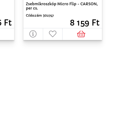
Zsebmikroszkóp Micro Flip - CARSON,
per cs.
Cikkszám 302757
6 Ft
8 159 Ft