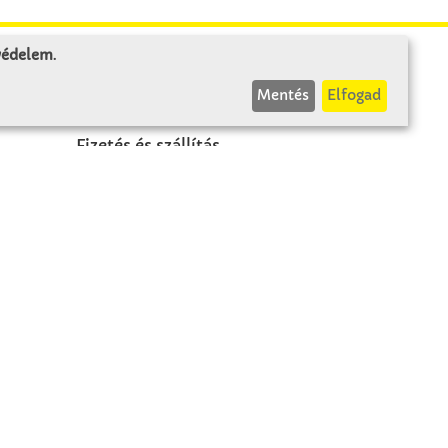
 védelem
.
INFÓK
Mentés
Elfogad
Fizetés és szállítás
ÁÜF
k
Visszaküldés
Elállás
A szerződés visszavonása
Impresszum
Panasz
Adatvédelem