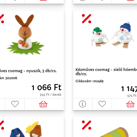
Kézműves csomag - síelő hóembe
ves csomag - nyuszik, 3 db/cs.
db/cs.
ám 302006
Cikkszám 102469
1 066 Ft
1 14
355 Ft / darab
574 Ft