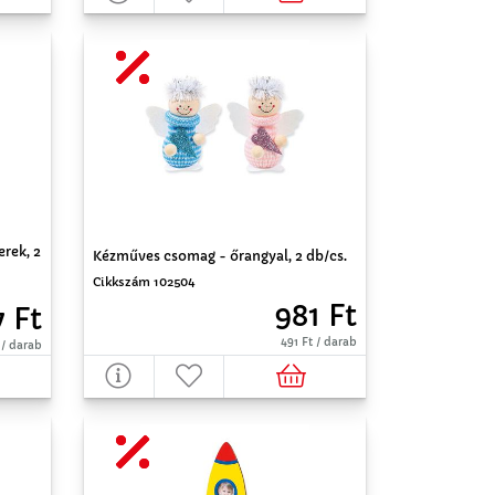
rek, 2
Kézműves csomag - őrangyal, 2 db/cs.
Cikkszám 102504
981 Ft
7 Ft
491 Ft / darab
 / darab