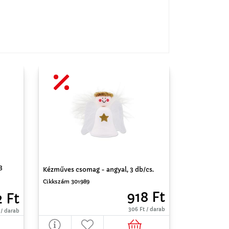
3
Kézműves csomag - angyal, 3 db/cs.
Cikkszám 301989
918 Ft
2 Ft
306 Ft / darab
 / darab