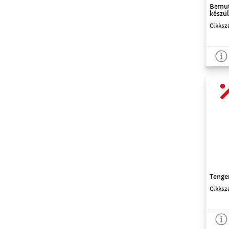
Bemut
készül
Cikksz
Tenger
Cikksz