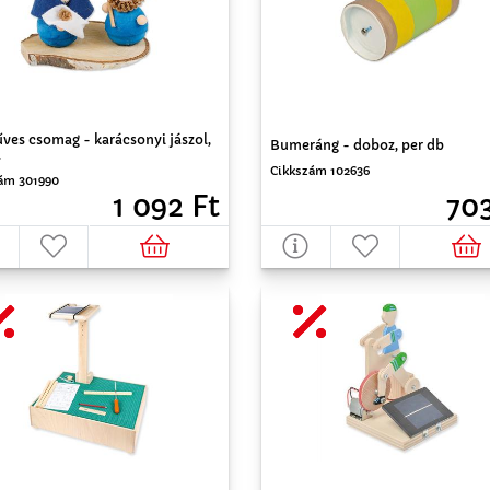
ves csomag - karácsonyi jászol,
Bumeráng - doboz, per db
.
Cikkszám 102636
ám 301990
703
1 092 Ft