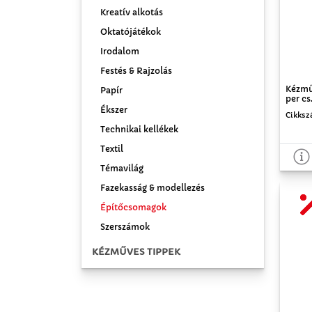
Kreatív alkotás
Oktatójátékok
Irodalom
Festés & Rajzolás
Kézmű
Papír
per cs
Ékszer
Cikksz
Technikai kellékek
Textil
Témavilág
Fazekasság & modellezés
Építőcsomagok
Szerszámok
KÉZMŰVES TIPPEK