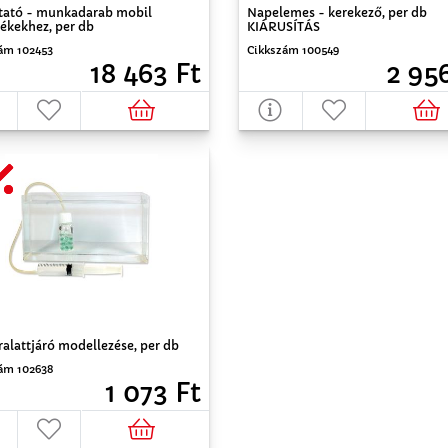
ató - munkadarab mobil
Napelemes - kerekező, per db
ékekhez, per db
KIÁRUSÍTÁS
ám 102453
Cikkszám 100549
18 463 Ft
2 95
alattjáró modellezése, per db
ám 102638
1 073 Ft