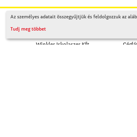
Az személyes adatait összegyűjtjük és feldolgozzuk az aláb
KAPCSOLAT
RÓ
Tudj meg többet
Winkler Iskolaszer Kft.
Céglá
Alsó-Lovarda u. 21.
Cégtö
9241 Jánossomorja
Kapcs
H-Cs: 07:30-14:30
P: 07:30-13:30
T: 06 96 565 020
F: 06 96 565 022
M: 06 30 718 51 50
ertekesites@winkleriskolaszer.hu
FIZETÉS MÓDJA