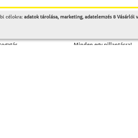
bi célokra:
adatok tárolása, marketing, adatelemzés & Vásárlói
LUNK
SZOLGÁLTATÁS
togatás
Minden egy pillantásra!
rténet
Kézműves tippek
olat
Katalógusok és magazino
Megrendelőlap