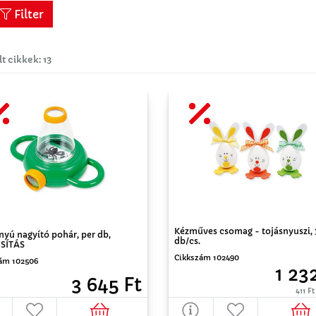
Filter
lt cikkek: 13
Kézműves csomag - tojásnyuszi, 
nyú nagyító pohár, per db,
db/cs.
SÍTÁS
Cikkszám 102490
ám 102506
1 23
3 645 Ft
411 Ft