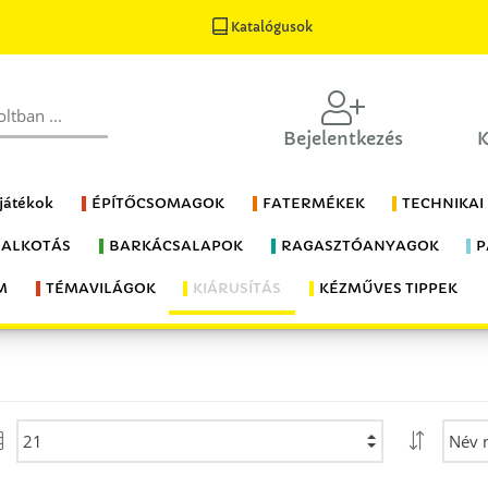
Katalógusok
Bejelentkezés
K
 játékok
ÉPÍTŐCSOMAGOK
FATERMÉKEK
TECHNIKAI
 ALKOTÁS
BARKÁCSALAPOK
RAGASZTÓANYAGOK
P
M
TÉMAVILÁGOK
KIÁRUSÍTÁS
KÉZMŰVES TIPPEK