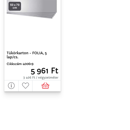
Tükörkarton - FOLIA, 5
lap/cs.
Cikkszám 400619
5 961 Ft
3 406 Ft / négyzetméter