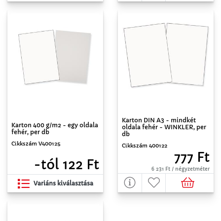
Karton DIN A3 - mindkét
Karton 400 g/m2 - egy oldala
oldala fehér - WINKLER, per
fehér, per db
db
Cikkszám V400125
Cikkszám 400122
777 Ft
-tól 122 Ft
6 231 Ft / négyzetméter
Variáns kiválasztása