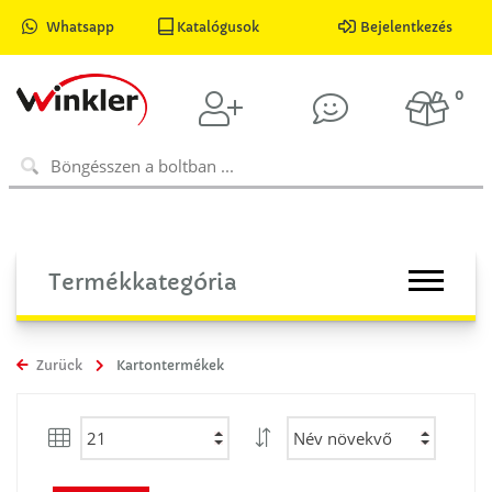
Whatsapp
Katalógusok
Bejelentkezés
0
Termékkategória
Zurück
Kartontermékek