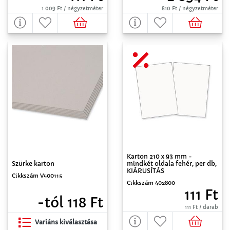
1 009 Ft / négyzetméter
810 Ft / négyzetméter
Karton 210 x 93 mm -
mindkét oldala fehér, per db,
Szürke karton
KIÁRUSÍTÁS
Cikkszám V400115
Cikkszám 402800
111 Ft
-tól 118 Ft
111 Ft / darab
Variáns kiválasztása