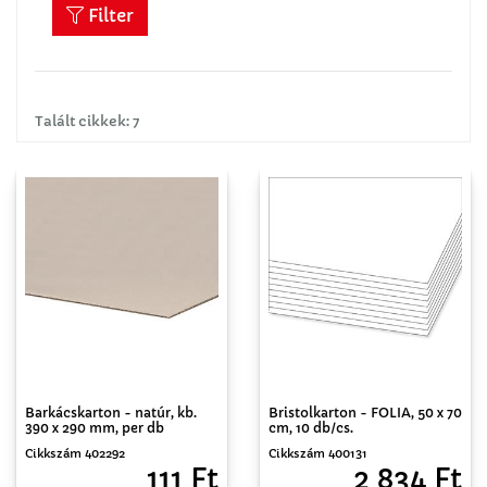
Filter
Talált cikkek: 7
Barkácskarton - natúr, kb.
Bristolkarton - FOLIA, 50 x 70
390 x 290 mm, per db
cm, 10 db/cs.
Cikkszám 402292
Cikkszám 400131
111 Ft
2 834 Ft