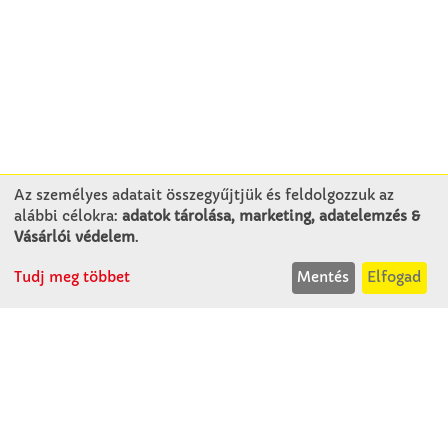
Az személyes adatait összegyűjtjük és feldolgozzuk az
alábbi célokra:
adatok tárolása, marketing, adatelemzés &
KAPCSOLAT
Vásárlói védelem
.
Tudj meg többet
Mentés
Elfogad
Winkler Iskolaszer Kft.
Alsó-Lovarda u. 21.
9241 Jánossomorja
H-Cs: 07:30-14:30
P: 07:30-13:30
T: 06 96 565 020
F: 06 96 565 022