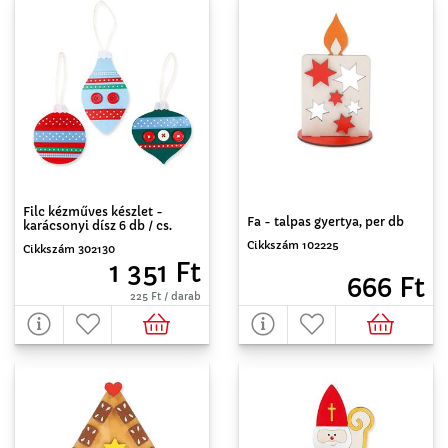
Filc kézműves készlet -
Fa - talpas gyertya, per db
karácsonyi dísz 6 db / cs.
Cikkszám 102225
Cikkszám 302130
1 351 Ft
666 Ft
225 Ft / darab