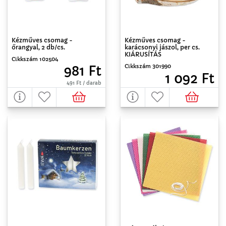
Kézműves csomag -
Kézműves csomag -
őrangyal, 2 db/cs.
karácsonyi jászol, per cs.
KIÁRUSÍTÁS
Cikkszám 102504
Cikkszám 301990
981 Ft
1 092 Ft
491 Ft / darab