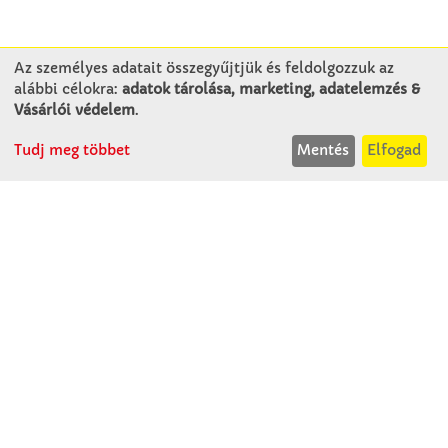
Az személyes adatait összegyűjtjük és feldolgozzuk az
alábbi célokra:
adatok tárolása, marketing, adatelemzés &
KAPCSOLAT
Vásárlói védelem
.
Tudj meg többet
Mentés
Elfogad
Winkler Iskolaszer Kft.
Alsó-Lovarda u. 21.
9241 Jánossomorja
H-Cs: 07:30-14:30
P: 07:30-13:30
T: 06 96 565 020
F: 06 96 565 022
M: 06 30 718 51 50
ertekesites@winkleriskolaszer.hu
RÓLUNK