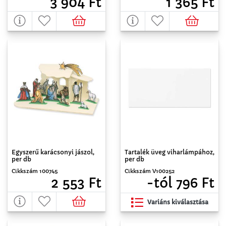
3 904 Ft
1 365 Ft
Egyszerű karácsonyi jászol,
Tartalék üveg viharlámpához,
per db
per db
Cikkszám 100745
Cikkszám V100252
2 553 Ft
-tól 796 Ft
Variáns kiválasztása