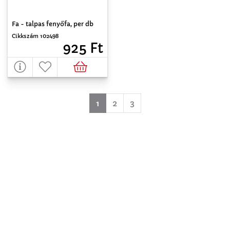
Fa - talpas fenyőfa, per db
Cikkszám 102498
925 Ft
(aktuell)
1
2
3