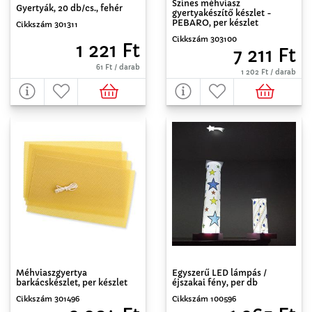
Színes méhviasz
Gyertyák, 20 db/cs., fehér
gyertyakészítő készlet -
PEBARO, per készlet
Cikkszám 301311
Cikkszám 303100
1 221 Ft
7 211 Ft
61 Ft / darab
1 202 Ft / darab
Méhviaszgyertya
Egyszerű LED lámpás /
barkácskészlet, per készlet
éjszakai fény, per db
Cikkszám 301496
Cikkszám 100596