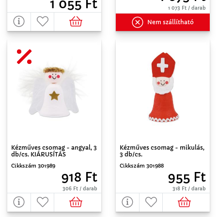
1 055 Ft
1 073 Ft / darab
Nem szállítható
Kézműves csomag - angyal, 3
Kézműves csomag - mikulás,
db/cs. KIÁRUSÍTÁS
3 db/cs.
Cikkszám 301989
Cikkszám 301988
918 Ft
955 Ft
306 Ft / darab
318 Ft / darab