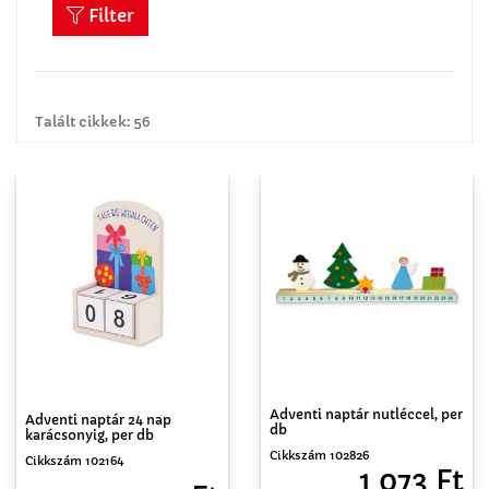
Filter
Talált cikkek: 56
Adventi naptár nutléccel, per
Adventi naptár 24 nap
db
karácsonyig, per db
Cikkszám 102826
Cikkszám 102164
1 073 Ft