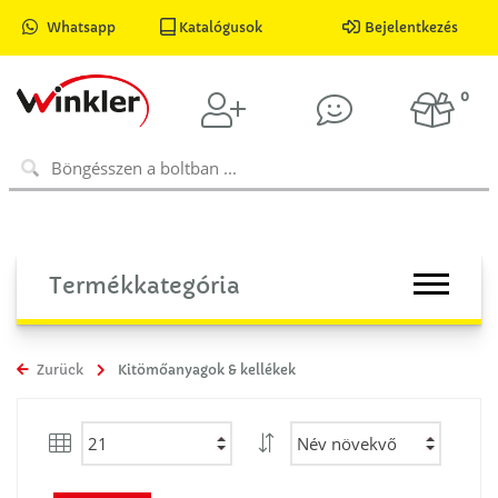
Whatsapp
Katalógusok
Bejelentkezés
0
Termékkategória
Zurück
Kitömőanyagok & kellékek