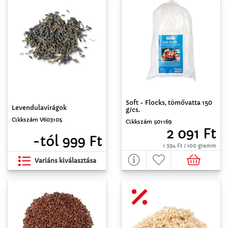
Soft - Flocks, tömővatta 150
Levendulavirágok
g/cs.
Cikkszám V603105
Cikkszám 501169
2 091 Ft
-tól 999 Ft
1 394 Ft / 100 gramm
Variáns kiválasztása