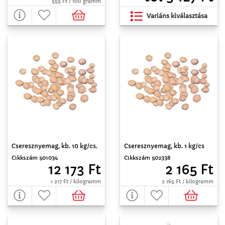
555 Ft / 100 gramm
Variáns kiválasztása
Cseresznyemag, kb. 10 kg/cs.
Cseresznyemag, kb. 1 kg/cs
Cikkszám 501034
Cikkszám 502338
12 173 Ft
2 165 Ft
1 217 Ft / kilogramm
2 165 Ft / kilogramm