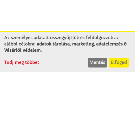
Az személyes adatait összegyűjtjük és feldolgozzuk az
alábbi célokra:
adatok tárolása, marketing, adatelemzés &
KAPCSOLAT
Vásárlói védelem
.
Tudj meg többet
Mentés
Elfogad
Winkler Iskolaszer Kft.
Alsó-Lovarda u. 21.
9241 Jánossomorja
H-Cs: 07:30-14:30
P: 07:30-13:30
T: 06 96 565 020
F: 06 96 565 022
M: 06 30 718 51 50
ertekesites@winkleriskolaszer.hu