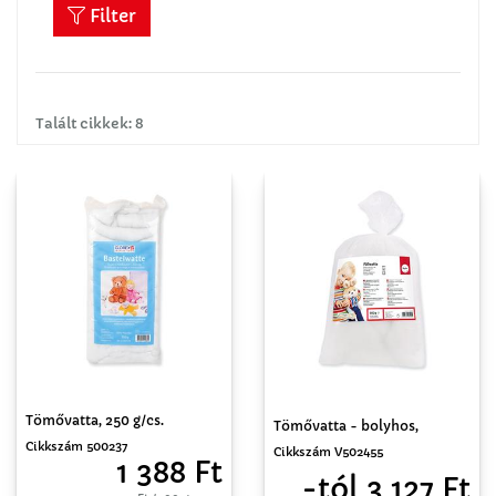
Filter
Talált cikkek: 8
Tömővatta, 250 g/cs.
Tömővatta - bolyhos,
Cikkszám 500237
Cikkszám V502455
1 388 Ft
-tól 3 127 Ft