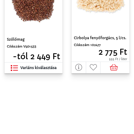
Cirbolya fenyőforgács, 5 l/cs.
Szőlőmag
Cikkszám 102477
Cikkszám V501533
2 775 Ft
-tól 2 449 Ft
555 Ft / liter
Variáns kiválasztása