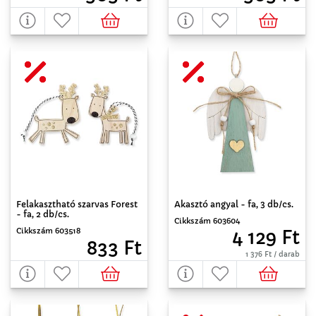
Akasztó angyal - fa, 3 db/cs.
Felakasztható szarvas Forest
- fa, 2 db/cs.
Cikkszám 603604
Cikkszám 603518
4 129 Ft
833 Ft
1 376 Ft / darab