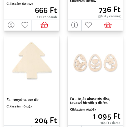
Cikkszám 102704
Cikkszám 603549
736 Ft
666 Ft
736 Ft / csomag
222 Ft / darab
Fa - tojás akasztós dísz,
Fa-fenyőfa, per db
tavaszi hírnök 3 db/cs.
Cikkszám 101297
Cikkszám 102087
1 095 Ft
204 Ft
365 Ft / darab