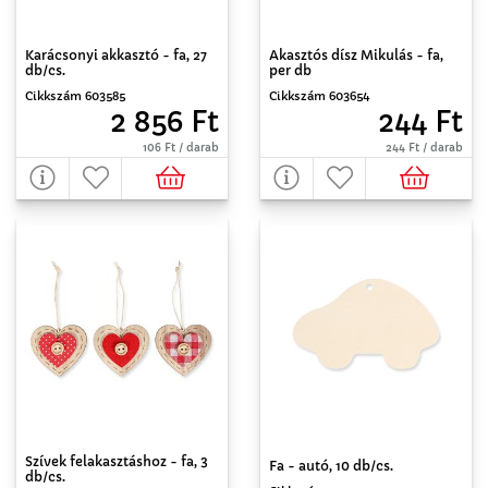
Karácsonyi akkasztó - fa, 27
Akasztós dísz Mikulás - fa,
db/cs.
per db
Cikkszám 603585
Cikkszám 603654
2 856 Ft
244 Ft
106 Ft / darab
244 Ft / darab
Szívek felakasztáshoz - fa, 3
Fa - autó, 10 db/cs.
db/cs.