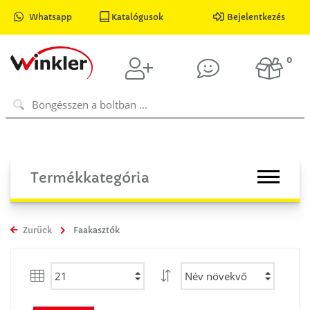
Whatsapp
Katalógusok
Bejelentkezés
0
Termékkategória
Zurück
Faakasztók