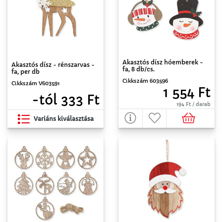
Akasztós dísz hóemberek -
Akasztós dísz - rénszarvas -
fa, 8 db/cs.
fa, per db
Cikkszám 603596
Cikkszám V603591
1 554 Ft
-tól 333 Ft
194 Ft / darab
Variáns kiválasztása