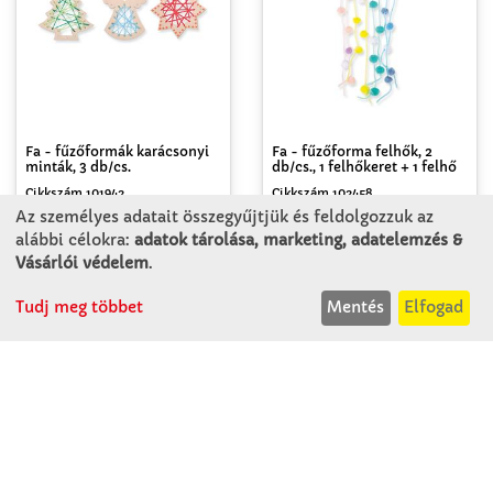
Fa - fűzőformák karácsonyi
Fa - fűzőforma felhők, 2
minták, 3 db/cs.
db/cs., 1 felhőkeret + 1 felhő
Cikkszám 101942
Cikkszám 102458
1 106 Ft
736 Ft
Az személyes adatait összegyűjtjük és feldolgozzuk az
alábbi célokra:
adatok tárolása, marketing, adatelemzés &
369 Ft / darab
368 Ft / darab
Vásárlói védelem
.
Tudj meg többet
Mentés
Elfogad