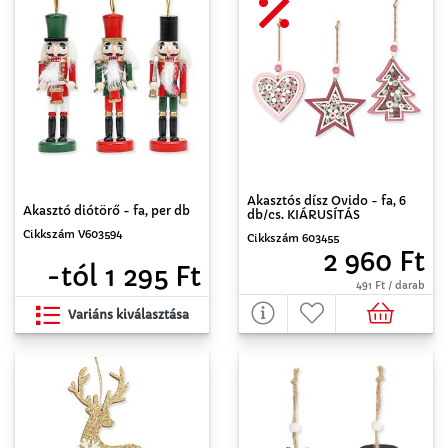
Akasztós dísz Ovido - fa, 6
Akasztó diótörő - fa, per db
db/cs. KIÁRUSÍTÁS
Cikkszám V603594
Cikkszám 603455
2 960 Ft
-tól 1 295 Ft
491 Ft / darab
Variáns kiválasztása