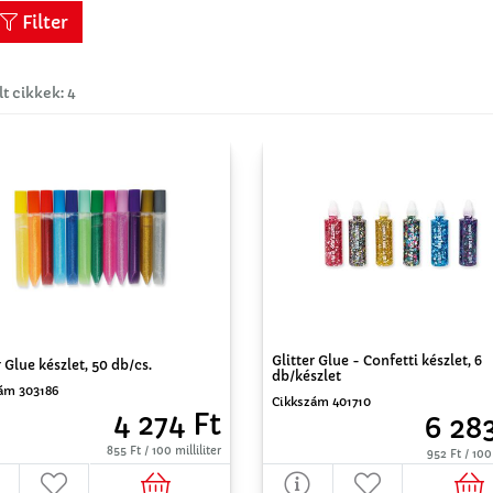
Filter
lt cikkek: 4
Glitter Glue - Confetti készlet, 6
r Glue készlet, 50 db/cs.
db/készlet
ám 303186
Cikkszám 401710
4 274 Ft
6 28
855 Ft / 100 milliliter
952 Ft / 10