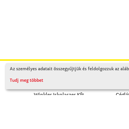
Az személyes adatait összegyűjtjük és feldolgozzuk az aláb
KAPCSOLAT
RÓ
Tudj meg többet
Winkler Iskolaszer Kft.
Céglá
Alsó-Lovarda u. 21.
Cégtö
9241 Jánossomorja
Kapcs
H-Cs: 07:30-14:30
P: 07:30-13:30