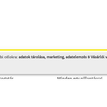
bi célokra:
adatok tárolása, marketing, adatelemzés & Vásárlói
LUNK
SZOLGÁLTATÁS
togatás
Minden egy pillantásra!
rténet
Kézműves tippek
olat
Katalógusok és magazino
Megrendelőlap