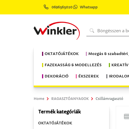
0696565020
Whatsapp
OKTATÓJÁTÉKOK
Mozgás & szabadtéri
FAZEKASSÁG & MODELLEZÉS
KREATÍV
DEKORÁCIÓ
ÉKSZEREK
IRODALO
Home
RAGASZTÓANYAGOK
Csillámragasztó
Termék kategóriák
OKTATÓJÁTÉKOK