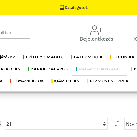
Katalógusok
Bejelentkezés
K
 játékok
ÉPÍTŐCSOMAGOK
FATERMÉKEK
TECHNIKAI
 ALKOTÁS
BARKÁCSALAPOK
RAGASZTÓANYAGOK
P
M
TÉMAVILÁGOK
KIÁRUSÍTÁS
KÉZMŰVES TIPPEK