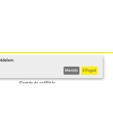
 védelem
.
INFÓK
Mentés
Elfogad
Fizetés és szállítás
ÁÜF
k
Visszaküldés
Elállás
A szerződés visszavonása