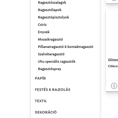
Ragasztószalagok
Ragasztólapok
Ragasztópisztolyok
Csiriz
Enyvek
Mozaikragasztó
Pillanatragasztó & kontaktragasztó
Szalvétaragasztó
Glitte
Uhu speciális ragasztók
Cikksz
Ragasztóspray
PAPÍR
FESTÉS & RAJZOLÁS
TEXTIL
DEKORÁCIÓ