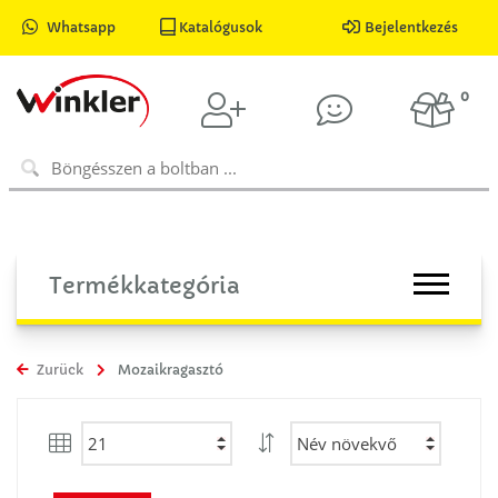
Whatsapp
Katalógusok
Bejelentkezés
0
Termékkategória
Zurück
Mozaikragasztó