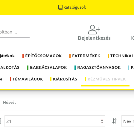
Katalógusok
Bejelentkezés
K
 játékok
ÉPÍTŐCSOMAGOK
FATERMÉKEK
TECHNIKAI
 ALKOTÁS
BARKÁCSALAPOK
RAGASZTÓANYAGOK
P
M
TÉMAVILÁGOK
KIÁRUSÍTÁS
KÉZMŰVES TIPPEK
Húsvét