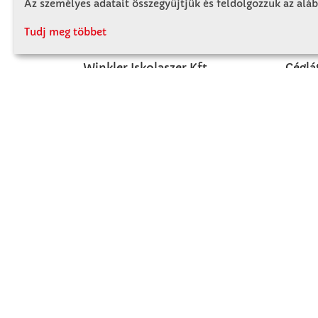
Az személyes adatait összegyűjtjük és feldolgozzuk az aláb
KAPCSOLAT
RÓ
Tudj meg többet
Winkler Iskolaszer Kft.
Céglá
Alsó-Lovarda u. 21.
Cégtö
9241 Jánossomorja
Kapcs
H-Cs: 07:30-14:30
P: 07:30-13:30
T: 06 96 565 020
F: 06 96 565 022
M: 06 30 718 51 50
ertekesites@winkleriskolaszer.hu
FIZETÉS MÓDJA