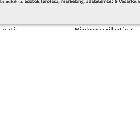
bi célokra:
adatok tárolása, marketing, adatelemzés & Vásárlói
LUNK
SZOLGÁLTATÁS
togatás
Minden egy pillantásra!
rténet
Kézműves tippek
olat
Katalógusok és magazino
Megrendelőlap