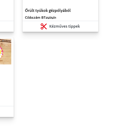
Őrült tyúkok gézpólyából
Cikkszám BT240401
Kézműves tippek