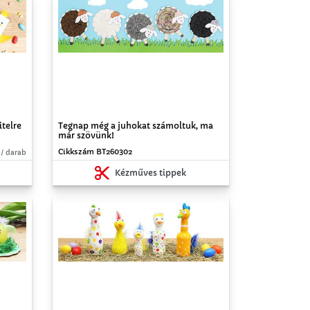
itelre
Tegnap még a juhokat számoltuk, ma
már szövünk!
Cikkszám BT260302
 / darab
Kézműves tippek