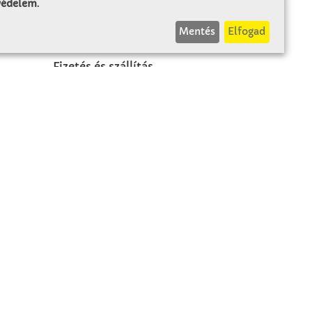
 védelem
.
INFÓK
Mentés
Elfogad
Fizetés és szállítás
ÁÜF
k
Visszaküldés
Elállás
A szerződés visszavonása
Impresszum
Panasz
Adatvédelem