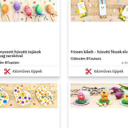
Frissen kikelt - húsvéti fészek elv
nyozott húsvéti tojások
ag zacskóval
Cikkszám BT240402
ám BT250301
0 Ft
Kézműves tippek
Kézműves tippek