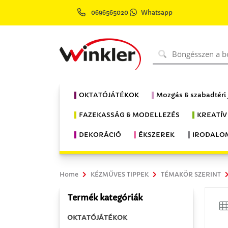
0696565020
Whatsapp
OKTATÓJÁTÉKOK
Mozgás & szabadtéri
FAZEKASSÁG & MODELLEZÉS
KREATÍV
DEKORÁCIÓ
ÉKSZEREK
IRODALO
Home
KÉZMŰVES TIPPEK
TÉMAKÖR SZERINT
Termék kategóriák
OKTATÓJÁTÉKOK