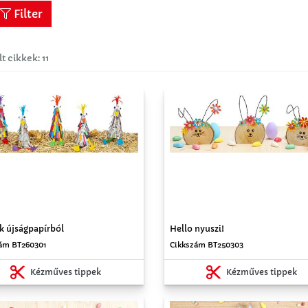
Filter
lt cikkek: 11
k újságpapírból
Hello nyuszi!
ám BT260301
Cikkszám BT250303
Kézműves tippek
Kézműves tippek