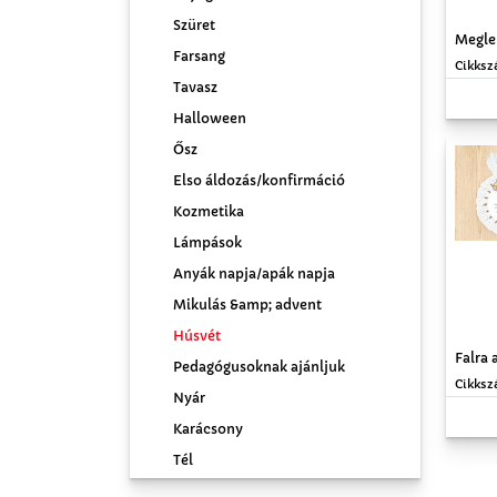
Szüret
Megle
Farsang
Cikksz
Tavasz
Halloween
Ősz
Elso áldozás/konfirmáció
Kozmetika
Lámpások
Anyák napja/apák napja
Mikulás &amp; advent
Húsvét
Falra 
Pedagógusoknak ajánljuk
Cikksz
Nyár
Karácsony
Tél