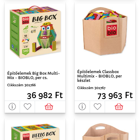
Építőelemek Classbox
Építőelemek Big Box Multi-
Multimix - BIOBLO, per
Mix - BIOBLO, per cs.
készlet
Cikkszám 302766
Cikkszám 302767
36 982 Ft
73 963 Ft