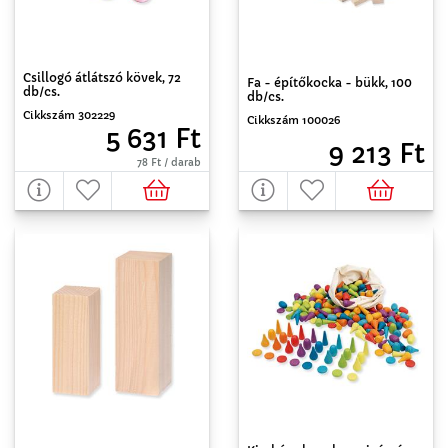
Csillogó átlátszó kövek, 72
Fa - építőkocka - bükk, 100
db/cs.
db/cs.
Cikkszám 302229
Cikkszám 100026
5 631 Ft
9 213 Ft
78 Ft / darab