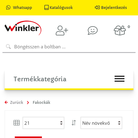
Whatsapp
Katalógusok
Bejelentkezés
0
Termékkategória
Zurück
Fakockák