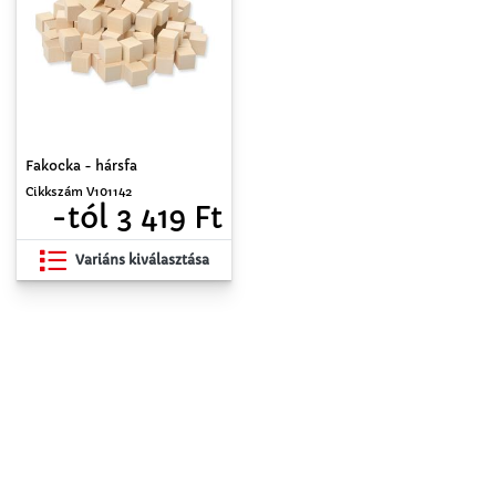
Fakocka - hársfa
Cikkszám V101142
-tól 3 419 Ft
Variáns kiválasztása