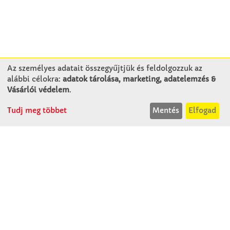
Az személyes adatait összegyűjtjük és feldolgozzuk az
alábbi célokra:
adatok tárolása, marketing, adatelemzés &
KAPCSOLAT
Vásárlói védelem
.
Tudj meg többet
Mentés
Elfogad
Winkler Iskolaszer Kft.
Alsó-Lovarda u. 21.
9241 Jánossomorja
H-Cs: 07:30-14:30
P: 07:30-13:30
T: 06 96 565 020
F: 06 96 565 022
M: 06 30 718 51 50
ertekesites@winkleriskolaszer.hu