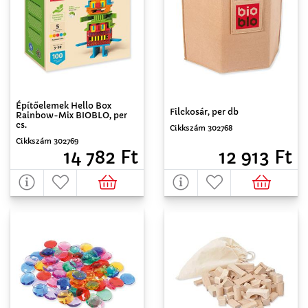
Építőelemek Hello Box
Filckosár, per db
Rainbow-Mix BIOBLO, per
cs.
Cikkszám 302768
Cikkszám 302769
12 913 Ft
14 782 Ft