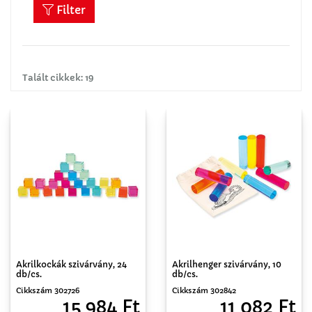
Filter
Talált cikkek: 19
Akrilkockák szivárvány, 24
Akrilhenger szivárvány, 10
db/cs.
db/cs.
Cikkszám 302726
Cikkszám 302842
15 984 Ft
11 082 Ft