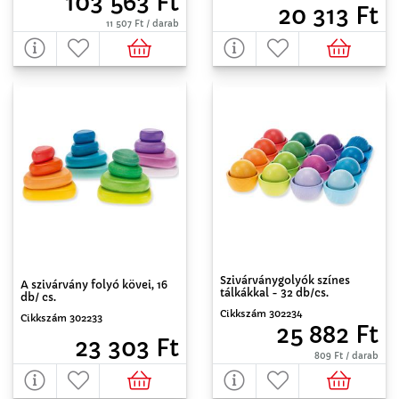
103 563 Ft
20 313 Ft
11 507 Ft / darab
Szivárványgolyók színes
A szivárvány folyó kövei, 16
tálkákkal - 32 db/cs.
db/ cs.
Cikkszám 302234
Cikkszám 302233
25 882 Ft
23 303 Ft
809 Ft / darab