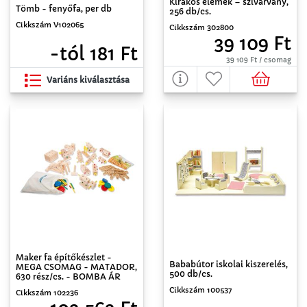
Kirakós elemek – szivárvány,
Tömb - fenyőfa, per db
256 db/cs.
Cikkszám V102065
Cikkszám 302800
39 109 Ft
-tól 181 Ft
39 109 Ft / csomag
Variáns kiválasztása
Maker fa építőkészlet -
Bababútor iskolai kiszerelés,
MEGA CSOMAG - MATADOR,
500 db/cs.
630 rész/cs. - BOMBA ÁR
Cikkszám 100537
Cikkszám 102236