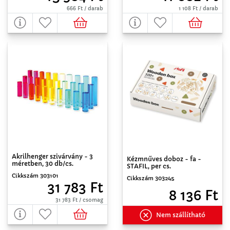
666 Ft / darab
1 108 Ft / darab
Akrilhenger szivárvány - 3
Kézmnűves doboz - fa -
méretben, 30 db/cs.
STAFIL, per cs.
Cikkszám 303101
Cikkszám 303245
31 783 Ft
8 136 Ft
31 783 Ft / csomag
Nem szállítható