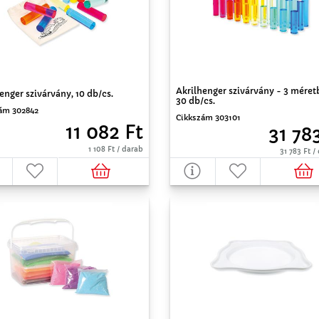
Akrilhenger szivárvány - 3 méret
enger szivárvány, 10 db/cs.
30 db/cs.
ám 302842
Cikkszám 303101
11 082 Ft
31 78
1 108 Ft / darab
31 783 Ft 