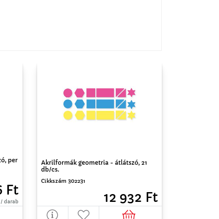
ó, per
Akrilformák geometria - átlátszó, 21
db/cs.
Cikkszám 302231
6 Ft
12 932 Ft
 / darab