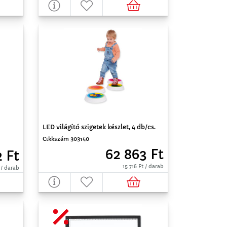
LED világító szigetek készlet, 4 db/cs.
Cikkszám 303140
62 863 Ft
2 Ft
15 716 Ft / darab
 / darab