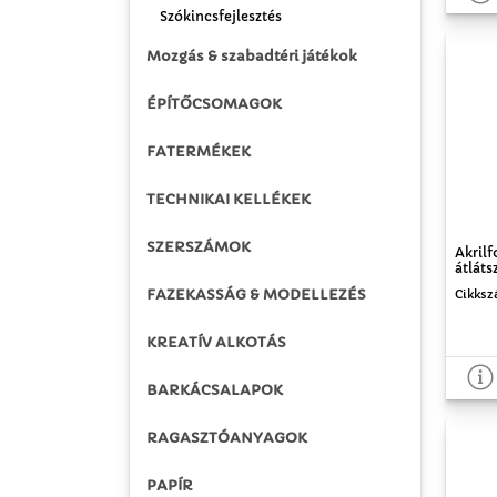
Szókincsfejlesztés
Mozgás & szabadtéri játékok
ÉPÍTŐCSOMAGOK
FATERMÉKEK
TECHNIKAI KELLÉKEK
SZERSZÁMOK
Akril
átláts
FAZEKASSÁG & MODELLEZÉS
Cikksz
KREATÍV ALKOTÁS
BARKÁCSALAPOK
RAGASZTÓANYAGOK
PAPÍR