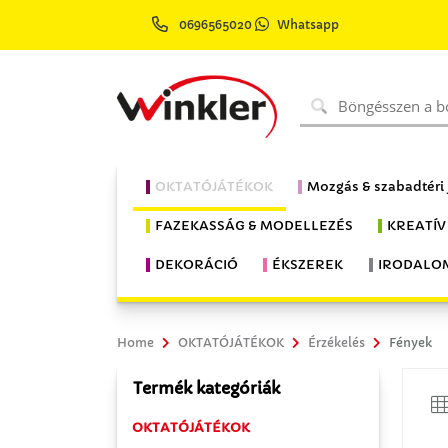
0696565020
Whatsapp
OKTATÓJÁTÉKOK
Mozgás & szabadtéri
FAZEKASSÁG & MODELLEZÉS
KREATÍV
DEKORÁCIÓ
ÉKSZEREK
IRODALO
Home
OKTATÓJÁTÉKOK
Érzékelés
Fények
Termék kategóriák
OKTATÓJÁTÉKOK