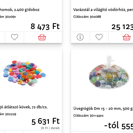
homok, 2.400 g/doboz
Varázstál a világító vödörhöz, pe
ám 302091
Cikkszám 302088
8 473 Ft
25 12
gó átlátszó kövek, 72 db/cs.
Üvegrögök Dm 15 - 20 mm, 500 g/
ám 302229
Cikkszám 301155xx
5 631 Ft
-tól 55
78 Ft / darab