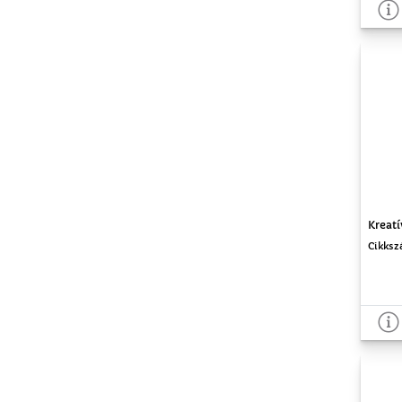
Kreatí
Cikksz