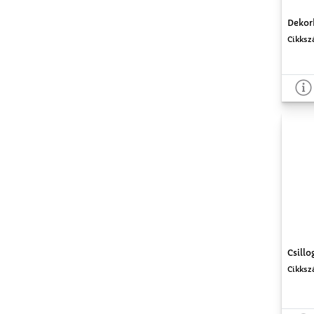
Dekor
Cikksz
Csillo
Cikksz