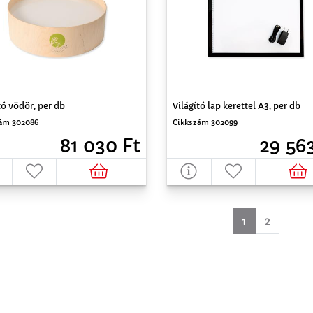
tó vödör, per db
Világító lap kerettel A3, per db
ám 302086
Cikkszám 302099
81 030 Ft
29 563
(aktuell)
1
2