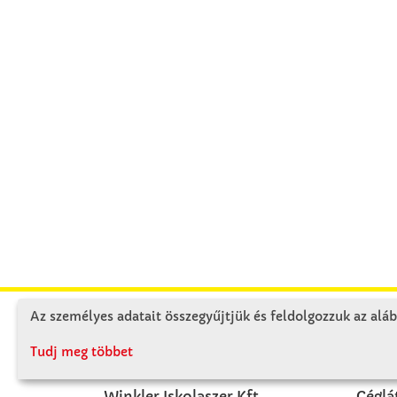
Az személyes adatait összegyűjtjük és feldolgozzuk az aláb
KAPCSOLAT
RÓ
Tudj meg többet
Winkler Iskolaszer Kft.
Céglá