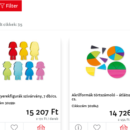
Filter
lt cikkek: 35
Akrilformák törtszámoló - átlátsz
gyerekfigurák szivárvány, 7 db/cs.
cs.
ám 302991
Cikkszám 302843
15 207 Ft
14 72
2 172 Ft / darab
2 454 Ft