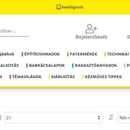
Katalógusok
Bejelentkezés
K
 játékok
ÉPÍTŐCSOMAGOK
FATERMÉKEK
TECHNIKAI
 ALKOTÁS
BARKÁCSALAPOK
RAGASZTÓANYAGOK
P
M
TÉMAVILÁGOK
KIÁRUSÍTÁS
KÉZMŰVES TIPPEK