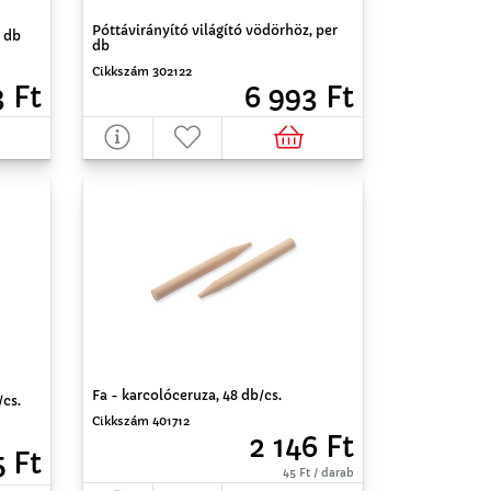
Póttávirányító világító vödörhöz, per
r db
db
Cikkszám 302122
3 Ft
6 993 Ft
Fa - karcolóceruza, 48 db/cs.
cs.
Cikkszám 401712
2 146 Ft
5 Ft
45 Ft / darab