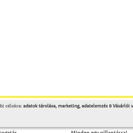
bi célokra:
adatok tárolása, marketing, adatelemzés & Vásárlói
LUNK
SZOLGÁLTATÁS
togatás
Minden egy pillantásra!