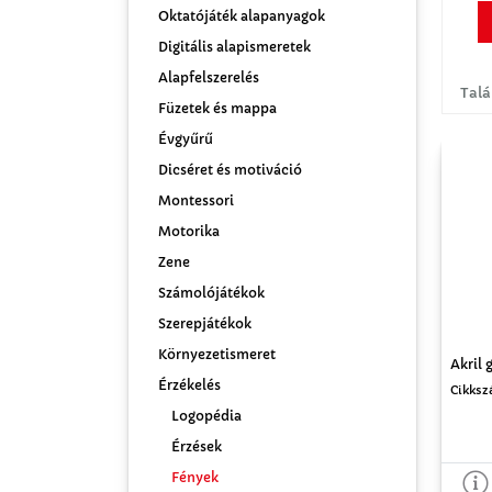
Oktatójáték alapanyagok
Digitális alapismeretek
Alapfelszerelés
Talá
Füzetek és mappa
Évgyűrű
Dicséret és motiváció
Montessori
Motorika
Zene
Számolójátékok
Szerepjátékok
Környezetismeret
Akril 
Érzékelés
Cikksz
Logopédia
Érzések
Fények