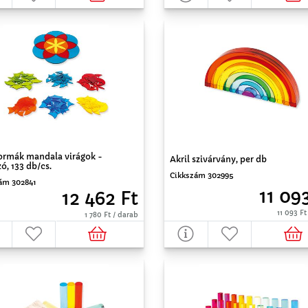
formák mandala virágok -
Akril szivárvány, per db
zó, 133 db/cs.
Cikkszám 302995
ám 302841
11 09
12 462 Ft
11 093 Ft
1 780 Ft / darab