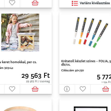
Variáns kiválasztása
Krétatoll készlet színes - FOLIA, 5
v keret homokkal, per cs.
db/cs.
ám 303142
Cikkszám 501730
29 563 Ft
5 77
29 563 Ft / csomag
1 154 Ft