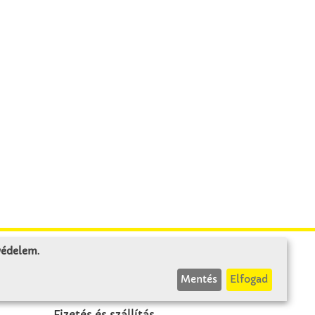
 védelem
.
INFÓK
Mentés
Elfogad
Fizetés és szállítás