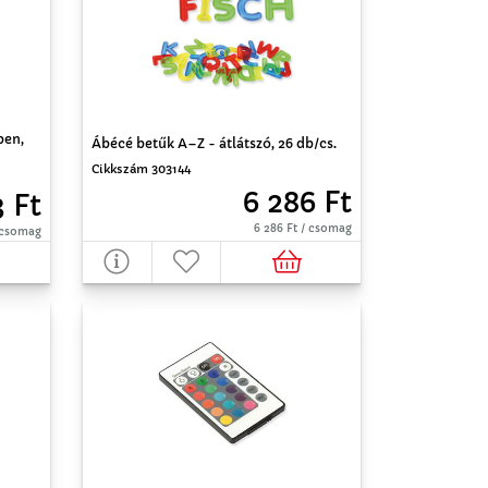
ben,
Ábécé betűk A–Z - átlátszó, 26 db/cs.
Cikkszám 303144
6 286 Ft
3 Ft
6 286 Ft / csomag
/ csomag