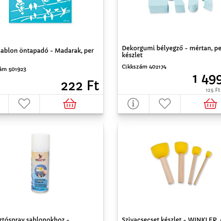
Dekorgumi bélyegző - mértan, pe
sablon öntapadó - Madarak, per
készlet
Cikkszám 402174
ám 501923
1 49
222 Ft
125 Ft
ztóspray sablonokhoz -
Szivacsecset készlet - WINKLER, 