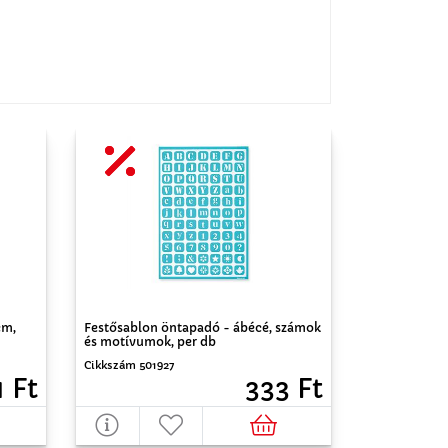
cm,
Festősablon öntapadó - ábécé, számok
és motívumok, per db
Cikkszám 501927
1 Ft
333 Ft