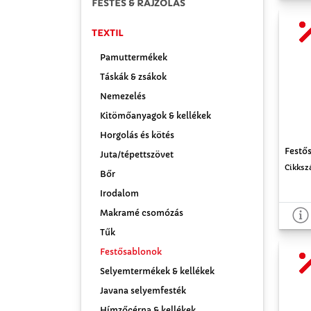
FESTÉS & RAJZOLÁS
TEXTIL
Pamuttermékek
Táskák & zsákok
Nemezelés
Kitömőanyagok & kellékek
Horgolás és kötés
Festős
Juta/tépettszövet
Cikksz
Bőr
Irodalom
Makramé csomózás
Tűk
Festősablonok
Selyemtermékek & kellékek
Javana selyemfesték
Hímzőcérna & kellékek