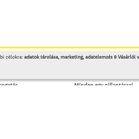
bi célokra:
adatok tárolása, marketing, adatelemzés & Vásárlói
LUNK
SZOLGÁLTATÁS
togatás
Minden egy pillantásra!
rténet
Kézműves tippek
olat
Katalógusok és magazino
Megrendelőlap