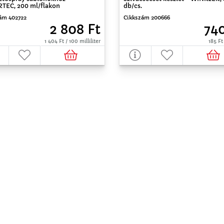
TEC, 200 ml/flakon
db/cs.
ám 402722
Cikkszám 200666
2 808 Ft
740
1 404 Ft / 100 milliliter
185 Ft