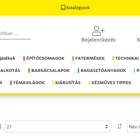
Katalógusok
Bejelentkezés
K
 játékok
ÉPÍTŐCSOMAGOK
FATERMÉKEK
TECHNIKAI
 ALKOTÁS
BARKÁCSALAPOK
RAGASZTÓANYAGOK
P
M
TÉMAVILÁGOK
KIÁRUSÍTÁS
KÉZMŰVES TIPPEK