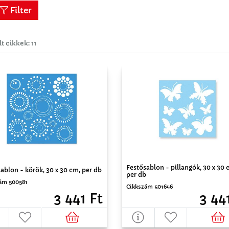
Filter
lt cikkek: 11
Festősablon - pillangók, 30 x 30 
ablon - körök, 30 x 30 cm, per db
per db
ám 500581
Cikkszám 501646
3 441 Ft
3 44