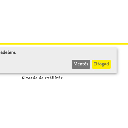
 védelem
.
INFÓK
Mentés
Elfogad
Fizetés és szállítás
ÁÜF
k
Visszaküldés
Elállás
A szerződés visszavonása
Impresszum
Panasz