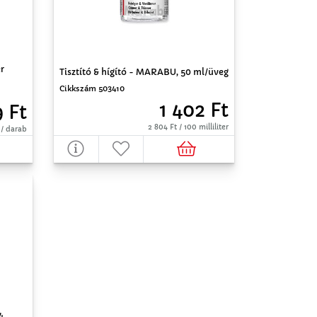
r
Tisztító & hígító - MARABU, 50 ml/üveg
Cikkszám 503410
1 402 Ft
9 Ft
2 804 Ft / 100 milliliter
 / darab
4