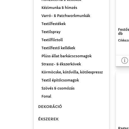
Kézimunka & hímzés
Varró- & Patchworkmunkák
Textilfestékek
Festő
Textilspray
db
Textilfilctoll
Cikksz
Textilfestő kellékek
Plüss állat barkácscsomagok
Strassz- & ékszerkövek
Körmöcske, kötővilla, kötőexpressz
Textil építőcsomagok
Szövés & csomózás
Fonal
DEKORÁCIÓ
ÉKSZEREK
Ragas