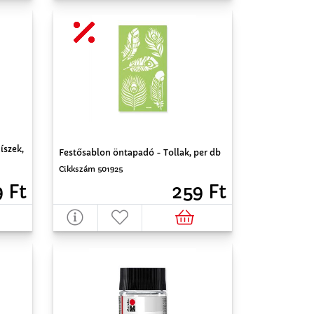
íszek,
Festősablon öntapadó - Tollak, per db
Cikkszám 501925
259 Ft
 Ft