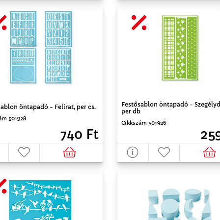
Festősablon öntapadó - Szegélyd
ablon öntapadó - Felirat, per cs.
per db
ám 501928
Cikkszám 501926
740 Ft
259