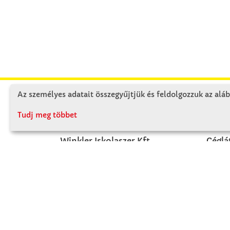
Az személyes adatait összegyűjtjük és feldolgozzuk az aláb
KAPCSOLAT
RÓ
Tudj meg többet
Winkler Iskolaszer Kft.
Céglá
Alsó-Lovarda u. 21.
Cégtö
9241 Jánossomorja
Kapcs
H-Cs: 07:30-14:30
P: 07:30-13:30
T: 06 96 565 020
F: 06 96 565 022
M: 06 30 718 51 50