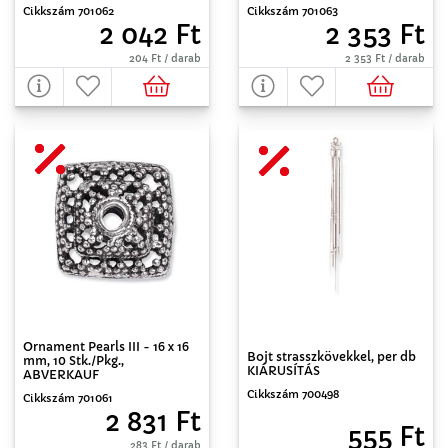
Cikkszám 701062
Cikkszám 701063
2 042 Ft
2 353 Ft
204 Ft / darab
2 353 Ft / darab
Ornament Pearls III - 16 x 16
Bojt strasszkövekkel, per db
mm, 10 Stk./Pkg.,
KIÁRUSÍTÁS
ABVERKAUF
Cikkszám 700498
Cikkszám 701061
2 831 Ft
555 Ft
283 Ft / darab