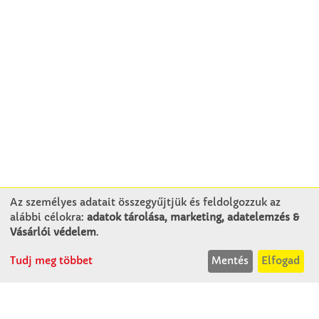
Az személyes adatait összegyűjtjük és feldolgozzuk az
alábbi célokra:
adatok tárolása, marketing, adatelemzés &
KAPCSOLAT
Vásárlói védelem
.
Tudj meg többet
Mentés
Elfogad
Winkler Iskolaszer Kft.
Alsó-Lovarda u. 21.
9241 Jánossomorja