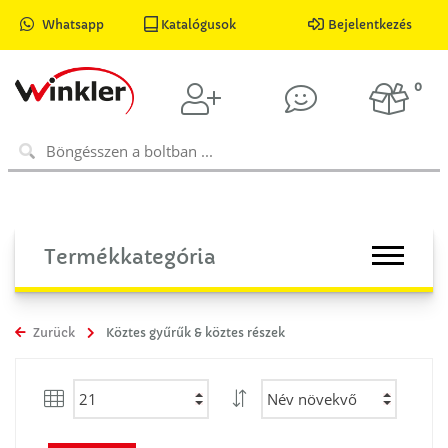
Whatsapp
Katalógusok
Bejelentkezés
0
Termékkategória
Zurück
Köztes gyűrűk & köztes részek