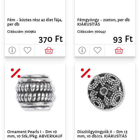
Fém - köztes rész az élet fája,
Fémgyöngy - zseton, per db
per db
KIÁRUSÍTÁS
Cikkszám 700962
Cikkszám 700457
370 Ft
93 Ft
Ornament Pearls I - Dm 10
Díszítőgyöngyök II - Dm 13
mm, 10 Stk./Pkg. ABVERKAUF
mm, 10 db/cs. KIÁRUSÍTÁS