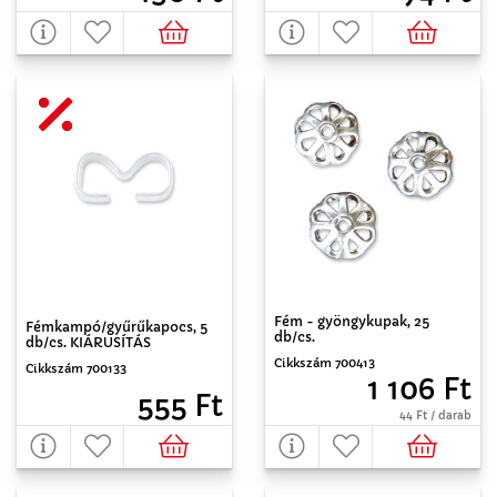
Fém - gyöngykupak, 25
Fémkampó/gyűrűkapocs, 5
db/cs.
db/cs. KIÁRUSÍTÁS
Cikkszám 700413
Cikkszám 700133
1 106 Ft
555 Ft
44 Ft / darab