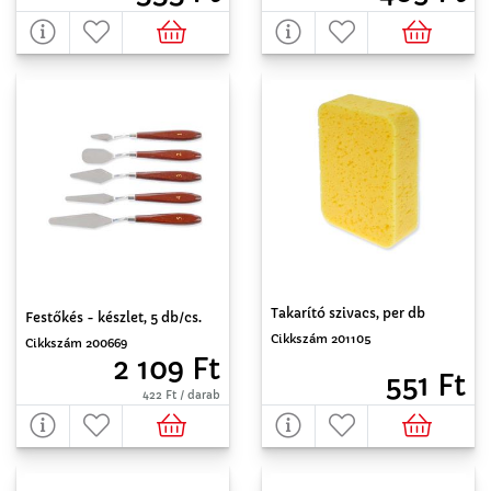
Takarító szivacs, per db
Festőkés - készlet, 5 db/cs.
Cikkszám 201105
Cikkszám 200669
2 109 Ft
551 Ft
422 Ft / darab