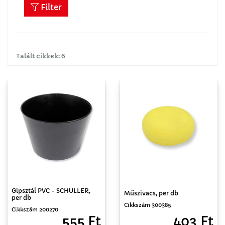
Filter
Talált cikkek: 6
Gipsztál PVC - SCHULLER,
Műszivacs, per db
per db
Cikkszám 300385
Cikkszám 200270
403 Ft
555 Ft