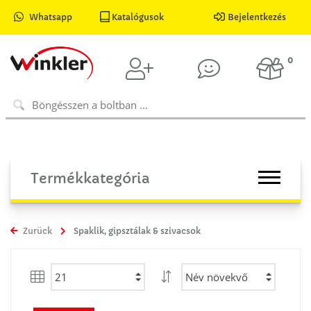
Whatsapp
Katalógusok
Bejelentkezés
0
Termékkategória
Zurück
Spaklik, gipsztálak & szivacsok