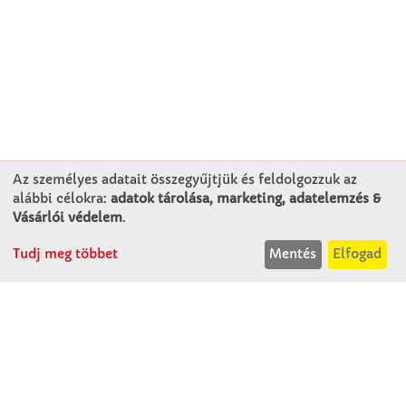
Az személyes adatait összegyűjtjük és feldolgozzuk az
alábbi célokra:
adatok tárolása, marketing, adatelemzés &
KAPCSOLAT
Vásárlói védelem
.
Tudj meg többet
Mentés
Elfogad
Winkler Iskolaszer Kft.
Alsó-Lovarda u. 21.
9241 Jánossomorja
H-Cs: 07:30-14:30
P: 07:30-13:30
T: 06 96 565 020
F: 06 96 565 022