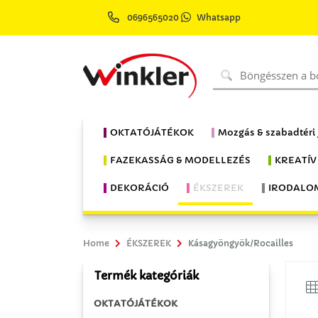
0696565020
Whatsapp
OKTATÓJÁTÉKOK
Mozgás & szabadtéri
FAZEKASSÁG & MODELLEZÉS
KREATÍV
DEKORÁCIÓ
ÉKSZEREK
IRODALO
Home
ÉKSZEREK
Kásagyöngyök/Rocailles
Termék kategóriák
OKTATÓJÁTÉKOK