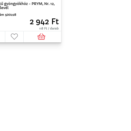
tű gyöngyökhöz - PRYM, Nr. 12,
levél
ám 500228
2 942 Ft
118 Ft / darab