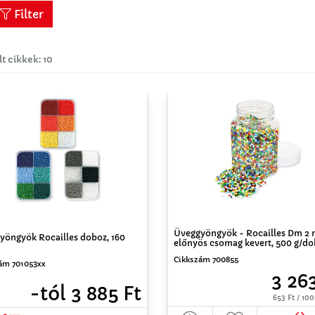
Filter
lt cikkek: 10
Üveggyöngyök - Rocailles Dm 2
yöngyök Rocailles doboz, 160
előnyös csomag kevert, 500 g/d
Cikkszám 700855
ám 701053xx
3 26
-tól 3 885 Ft
653 Ft / 10