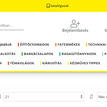
Katalógusok
Bejelentkezés
K
 játékok
ÉPÍTŐCSOMAGOK
FATERMÉKEK
TECHNIKAI
 ALKOTÁS
BARKÁCSALAPOK
RAGASZTÓANYAGOK
P
M
TÉMAVILÁGOK
KIÁRUSÍTÁS
KÉZMŰVES TIPPEK