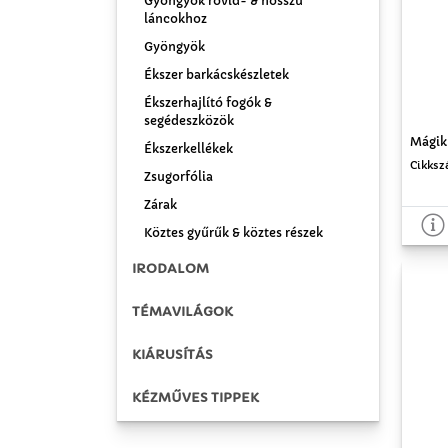
Gyöngyök rövid- & hosszú
láncokhoz
Gyöngyök
Ékszer barkácskészletek
Ékszerhajlító fogók &
segédeszközök
Mágik
Ékszerkellékek
Cikksz
Zsugorfólia
Zárak
Köztes gyűrűk & köztes részek
IRODALOM
TÉMAVILÁGOK
KIÁRUSÍTÁS
KÉZMŰVES TIPPEK