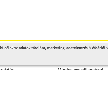
bi célokra:
adatok tárolása, marketing, adatelemzés & Vásárlói
LUNK
SZOLGÁLTATÁS
togatás
Minden egy pillantásra!
rténet
Kézműves tippek
olat
Katalógusok és magazino
Megrendelőlap