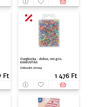
Üvegkocka - doboz, 100 g/cs.
KIÁRUSÍTÁS
Cikkszám 701045
7 Ft
1 476 Ft