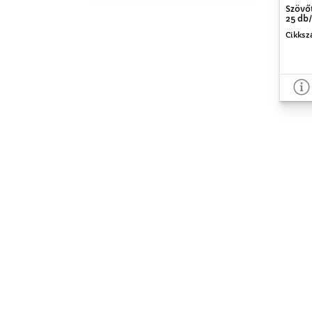
Szövő
25 db/
Cikksz