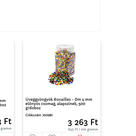
Üveggyöngyök Rocailles - Dm 4 mm
 mm
előnyös csomag, alapszínek, 500
oboz
g/doboz
Cikkszám 700981
3 Ft
3 263 Ft
0 gramm
653 Ft / 100 gramm