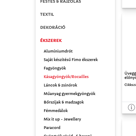
FESTÉS & RAJZOLÁS
TEXTIL
DEKORÁCIÓ
ÉKSZEREK
Alumíniumdrót
Saját készítésű Fimo ékszerek
Fagyöngyök
Üvegg
Kásagyöngyök/Rocailles
előny
Cikksz
Láncok & zsinórok
Műanyag gyermekgyöngyök
Bőrszíjak & madzagok
Fémmedálok
Mix it up - Jewellery
Paracord