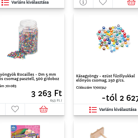
Variáns kiválasztása
yöngyök Rocailles - Dm 5 mm
Kásagyöngy - ezüst fűzőlyukkal
ös csomag pasztell, 500 g/doboz
előnyös csomag, 250 g/cs.
ám 701083
Cikkszám V700347
3 263 Ft
-tól 2 62
653 Ft /
Variáns kiválasztása