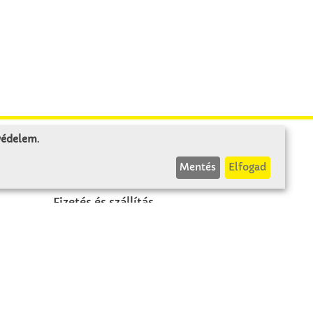
 védelem
.
INFÓK
Mentés
Elfogad
Fizetés és szállítás
ÁÜF
k
Visszaküldés
Elállás
A szerződés visszavonása
Impresszum