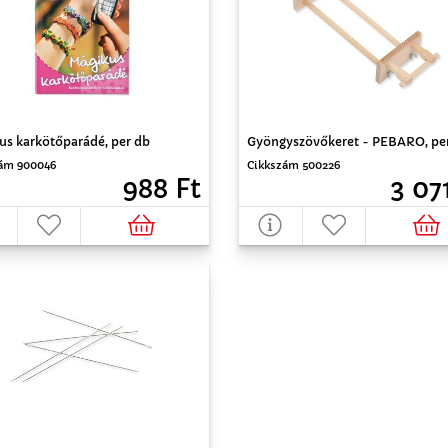
us karkötőparádé, per db
Gyöngyszövőkeret - PEBARO, pe
ám 900046
Cikkszám 500226
988 Ft
3 07