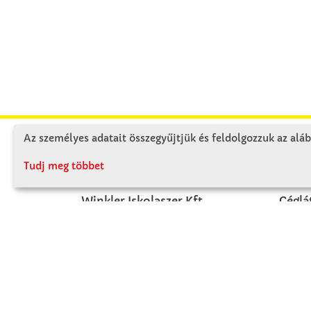
Az személyes adatait összegyűjtjük és feldolgozzuk az aláb
KAPCSOLAT
RÓ
Tudj meg többet
Winkler Iskolaszer Kft.
Céglá
Alsó-Lovarda u. 21.
Cégtö
9241 Jánossomorja
Kapcs
H-Cs: 07:30-14:30
P: 07:30-13:30
T: 06 96 565 020
F: 06 96 565 022