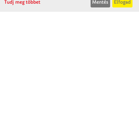
Tudj meg többet
Mentés
Elfogad
Winkler Iskolaszer Kft.
Alsó-Lovarda u. 21.
9241 Jánossomorja
H-Cs: 07:30-14:30
P: 07:30-13:30
T: 06 96 565 020
F: 06 96 565 022
M: 06 30 718 51 50
ertekesites@winkleriskolaszer.hu
RÓLUNK
Céglátogatás
Cégtörténet
Kapcsolat
SZOLGÁLTATÁS