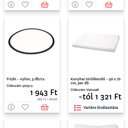
Frizbi - nylon, 5 db/cs.
Konyhai törlőkendő - 50 x 70
cm, per db
Cikkszám 503513
Cikkszám V502496
1 943 Ft
-tól 1 321 Ft
389 Ft / darab
Variáns kiválasztása