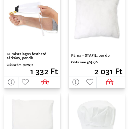
Gumiszalagos festhető
Párna - STAFIL, per db
sárkány, per db
Cikkszám 503270
Cikkszám 502532
2 031 Ft
1 332 Ft