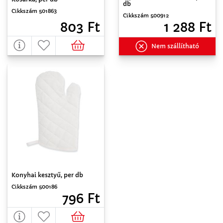
db
Cikkszám 501863
Cikkszám 500912
803 Ft
1 288 Ft
Nem szállítható
Konyhai kesztyű, per db
Cikkszám 500186
796 Ft