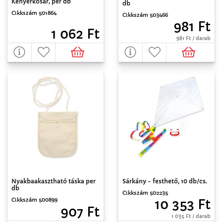
Kenyérkosár, per db
db
Cikkszám 501864
Cikkszám 503466
981 Ft
1 062 Ft
981 Ft / darab
Sárkány - festhető, 10 db/cs.
Nyakbaakasztható táska per
db
Cikkszám 502235
Cikkszám 500899
10 353 Ft
907 Ft
1 035 Ft / darab