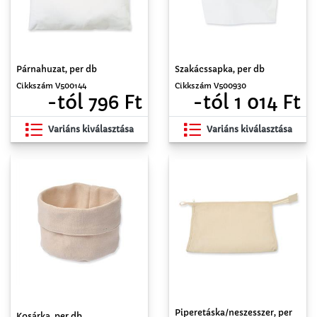
Párnahuzat, per db
Szakácssapka, per db
Cikkszám V500144
Cikkszám V500930
-tól 796 Ft
-tól 1 014 Ft
Variáns kiválasztása
Variáns kiválasztása
Piperetáska/neszesszer, per
Kosárka, per db