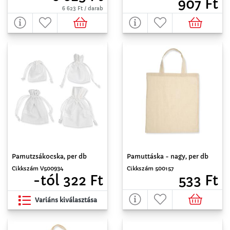
907 Ft
6 623 Ft / darab
Pamutzsákocska, per db
Pamuttáska - nagy, per db
Cikkszám V500934
Cikkszám 500157
-tól 322 Ft
533 Ft
Variáns kiválasztása