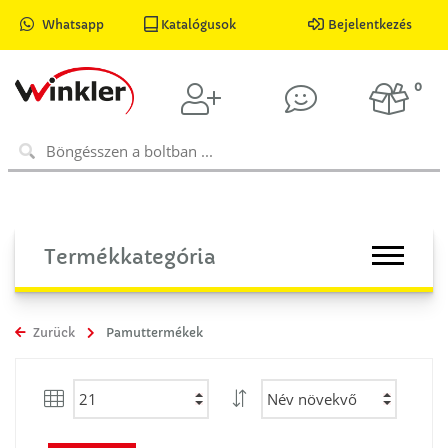
Whatsapp
Katalógusok
Bejelentkezés
0
Termékkategória
Zurück
Pamuttermékek