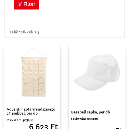
Filter
Talált cikkek: 63
Adventi naptár/rendszerező
Baseball sapka, per db
24 zsebbel, per db
Cikkszám 500155
Cikkszám 503468
6 623 Ft