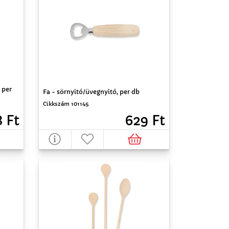
 per
Fa - sörnyitó/üvegnyitó, per db
Cikkszám 101145
629 Ft
 Ft