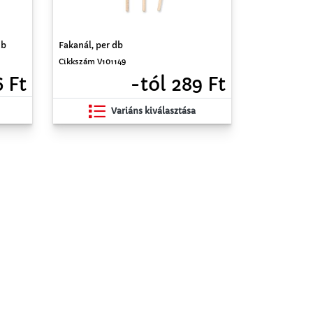
db
Fakanál, per db
Cikkszám V101149
6 Ft
-tól 289 Ft
Variáns kiválasztása