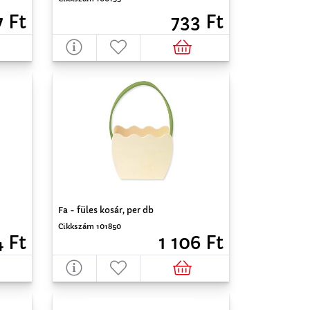
7 Ft
733 Ft
Fa - füles kosár, per db
Cikkszám 101850
 Ft
1 106 Ft