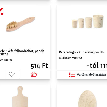
fe / kefe felhordáshoz, per db
Parafadugó - kúp alakú, per db
SÍTÁS
Cikkszám V101967
ám 102174
-tól 11
514 Ft
Variáns kiválasztása