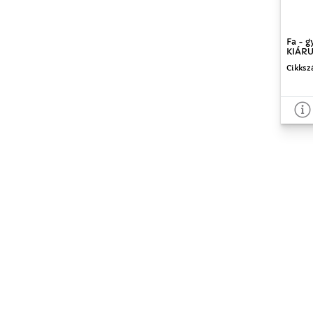
Fa - g
KIÁRU
Cikksz