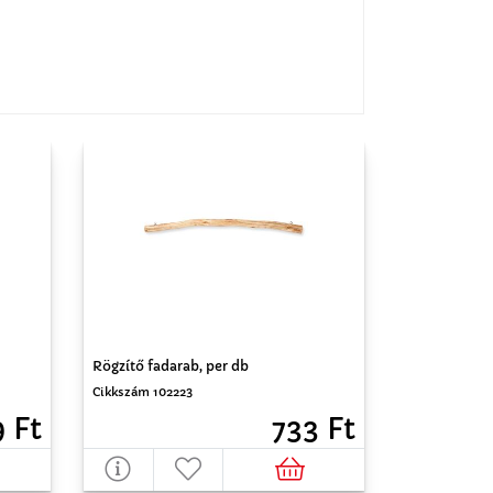
Rögzítő fadarab, per db
Cikkszám 102223
9 Ft
733 Ft