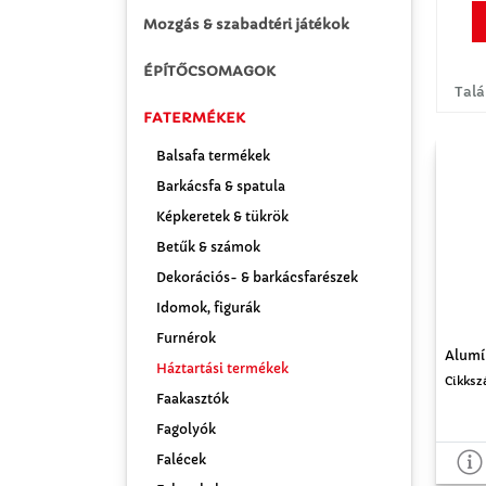
Mozgás & szabadtéri játékok
ÉPÍTŐCSOMAGOK
Talá
FATERMÉKEK
Balsafa termékek
Barkácsfa & spatula
Képkeretek & tükrök
Betűk & számok
Dekorációs- & barkácsfarészek
Idomok, figurák
Furnérok
Alumí
Háztartási termékek
Cikksz
Faakasztók
Fagolyók
Falécek