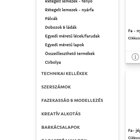
Rétegelt lemezek - fenyő
Rétegelt lemezek - nyárfa
Pálcák
Dobozok & ládák
Fa - n
Egyedi méretű lécek/farudak
Cikksz
Egyedi méretű lapok
Összeilleszthető termékek
Cirbolya
TECHNIKAI KELLÉKEK
SZERSZÁMOK
FAZEKASSÁG & MODELLEZÉS
KREATÍV ALKOTÁS
BARKÁCSALAPOK
Fa- j
Cikksz