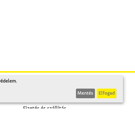
 védelem
.
INFÓK
Mentés
Elfogad
Fizetés és szállítás
ÁÜF
k
Visszaküldés
Elállás