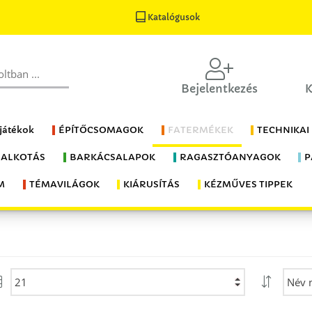
Katalógusok
Bejelentkezés
K
 játékok
ÉPÍTŐCSOMAGOK
FATERMÉKEK
TECHNIKAI
 ALKOTÁS
BARKÁCSALAPOK
RAGASZTÓANYAGOK
P
M
TÉMAVILÁGOK
KIÁRUSÍTÁS
KÉZMŰVES TIPPEK