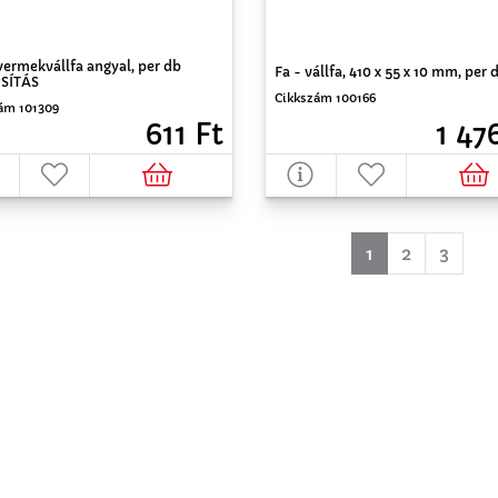
yermekvállfa angyal, per db
Fa - vállfa, 410 x 55 x 10 mm, per 
SÍTÁS
Cikkszám 100166
ám 101309
1 47
611 Ft
(aktuell)
1
2
3