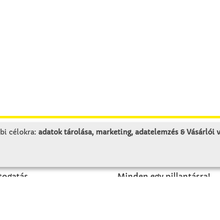
bi célokra:
adatok tárolása, marketing, adatelemzés & Vásárlói
LUNK
SZOLGÁLTATÁS
togatás
Minden egy pillantásra!
rténet
Kézműves tippek
olat
Katalógusok és magazino
Megrendelőlap