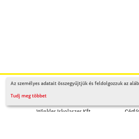
Az személyes adatait összegyűjtjük és feldolgozzuk az aláb
KAPCSOLAT
RÓ
Tudj meg többet
Winkler Iskolaszer Kft.
Céglá
Alsó-Lovarda u. 21.
Cégtö
9241 Jánossomorja
Kapcs
H-Cs: 07:30-14:30