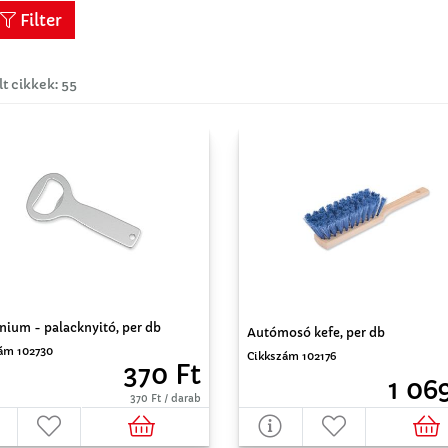
Filter
lt cikkek: 55
nium - palacknyitó, per db
Autómosó kefe, per db
ám 102730
Cikkszám 102176
370 Ft
1 06
370 Ft / darab