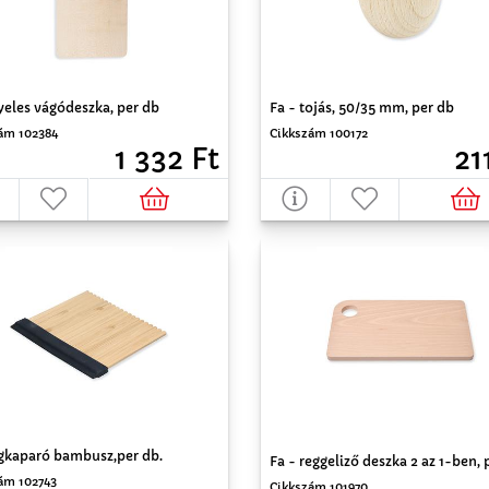
yeles vágódeszka, per db
Fa - tojás, 50/35 mm, per db
ám 102384
Cikkszám 100172
1 332 Ft
21
égkaparó bambusz,per db.
Fa - reggeliző deszka 2 az 1-ben, 
ám 102743
Cikkszám 101970