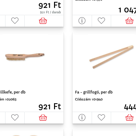
921 Ft
1 04
921 Ft / darab
rillkefe, per db
Fa - grillfogó, per db
ám 102063
Cikkszám 101940
921 Ft
444