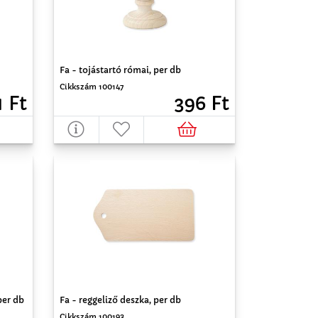
Fa - tojástartó római, per db
Cikkszám 100147
1 Ft
396 Ft
per db
Fa - reggeliző deszka, per db
Cikkszám 100193