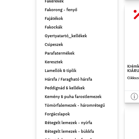
Fakerekek
Fakorong - fenyő
Fajátékok
Fakockák
Gyertyatartó_kellékek
Csipeszek
Parafatermékek
Keresztek
Krémke
Lamellók & tiplik
KIÁRU
Cikksz
Hársfa / Faragható hársfa
Peddignád & kellékek
Kemény & puha farostlemezek
Tömörfalemezek - háromrétegű
Forgácslapok
Rétegelt lemezek - nyírfa
Rétegelt lemezek - bükkfa