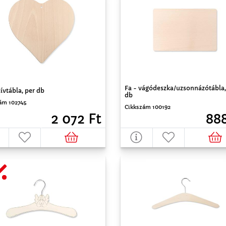
Fa - vágódeszka/uzsonnázótábla,
zívtábla, per db
db
ám 102745
Cikkszám 100192
2 072 Ft
888