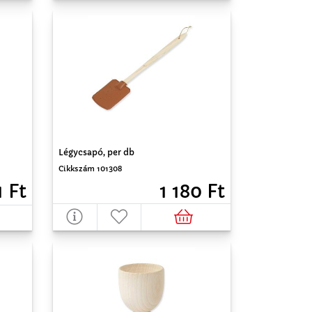
Légycsapó, per db
Cikkszám 101308
1 Ft
1 180 Ft