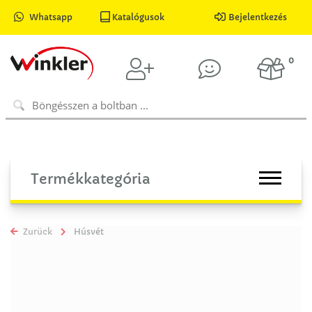
Whatsapp
Katalógusok
Bejelentkezés
0
Termékkategória
Zurück
Húsvét