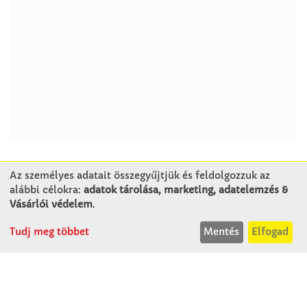
Az személyes adatait összegyűjtjük és feldolgozzuk az
alábbi célokra:
adatok tárolása, marketing, adatelemzés &
KAPCSOLAT
Vásárlói védelem
.
Tudj meg többet
Mentés
Elfogad
Winkler Iskolaszer Kft.
Alsó-Lovarda u. 21.
9241 Jánossomorja
H-Cs: 07:30-14:30