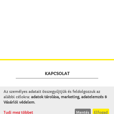
KAPCSOLAT
Winkler Iskolaszer Kft.
Az személyes adatait összegyűjtjük és feldolgozzuk az
Alsó-Lovarda u. 21.
alábbi célokra:
adatok tárolása, marketing, adatelemzés &
9241 Jánossomorja
Vásárlói védelem
.
H-Cs: 07:30-14:30
Tudj meg többet
Mentés
Elfogad
P: 07:30-13:30