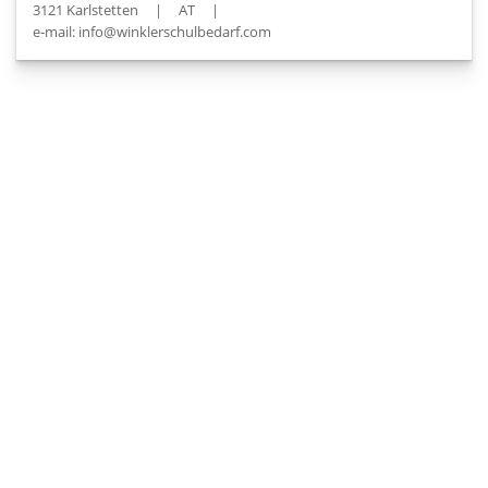
3121 Karlstetten
|
AT
|
e-mail: info@winklerschulbedarf.com