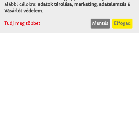
alábbi célokra:
adatok tárolása, marketing, adatelemzés &
KAPCSOLAT
Vásárlói védelem
.
Tudj meg többet
Mentés
Elfogad
Winkler Iskolaszer Kft.
Alsó-Lovarda u. 21.
9241 Jánossomorja
H-Cs: 07:30-14:30
P: 07:30-13:30
T: 06 96 565 020
F: 06 96 565 022
M: 06 30 718 51 50
ertekesites@winkleriskolaszer.hu
RÓLUNK
Céglátogatás
Cégtörténet
Kapcsolat