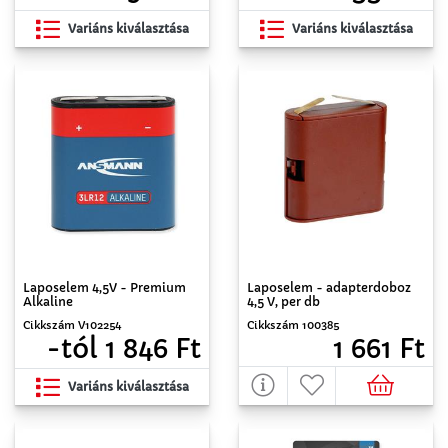
Variáns kiválasztása
Variáns kiválasztása
Laposelem 4,5V - Premium
Laposelem - adapterdoboz
Alkaline
4,5 V, per db
Cikkszám V102254
Cikkszám 100385
-tól 1 846 Ft
1 661 Ft
Variáns kiválasztása