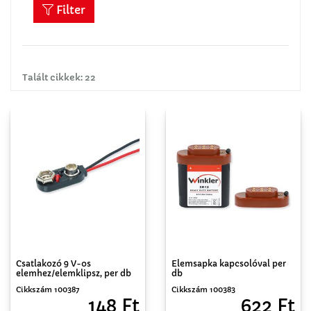
Filter
Talált cikkek: 22
Csatlakozó 9 V-os
Elemsapka kapcsolóval per
elemhez/elemklipsz, per db
db
Cikkszám 100387
Cikkszám 100383
148 Ft
622 Ft