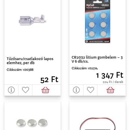
CR2032 lítium gombelem – 3
Tűzősaru/csatlakozó lapos
V 6 db/cs.
elemhez, per db
Cikkszám 102774
Cikkszám 100388
1 347 Ft
52 Ft
224 Ft / darab