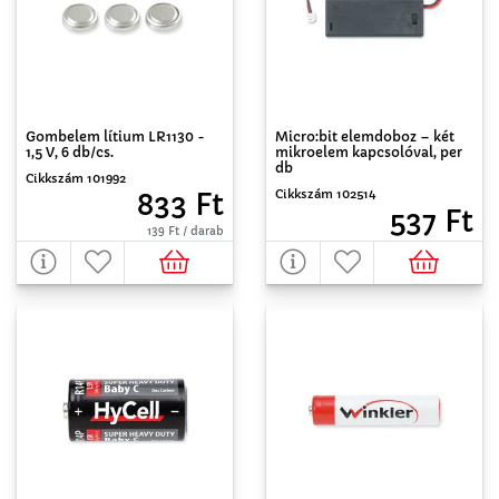
Gombelem lítium LR1130 -
Micro:bit elemdoboz – két
1,5 V, 6 db/cs.
mikroelem kapcsolóval, per
db
Cikkszám 101992
Cikkszám 102514
833 Ft
537 Ft
139 Ft / darab