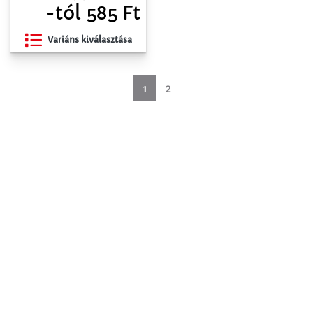
-tól 585 Ft
Variáns kiválasztása
(aktuell)
1
2