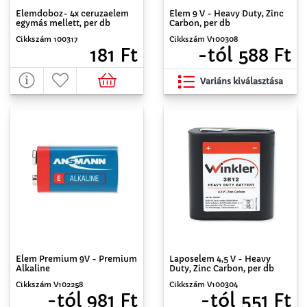
Elemdoboz- 4x ceruzaelem
Elem 9 V - Heavy Duty, Zinc
egymás mellett, per db
Carbon, per db
Cikkszám 100317
Cikkszám V100308
181 Ft
-tól 588 Ft
Variáns kiválasztása
Elem Premium 9V - Premium
Laposelem 4,5 V - Heavy
Alkaline
Duty, Zinc Carbon, per db
Cikkszám V102258
Cikkszám V100304
-tól 981 Ft
-tól 551 Ft