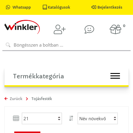
Whatsapp
Katalógusok
Bejelentkezés
0
Termékkategória
Zurück
Tojásfesték