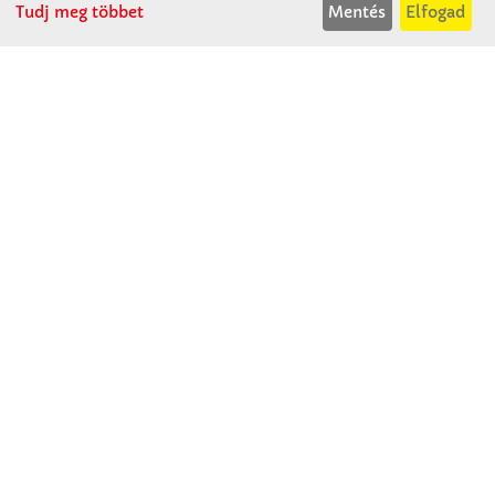
Tudj meg többet
Mentés
Elfogad
Winkler Iskolaszer Kft.
Alsó-Lovarda u. 21.
9241 Jánossomorja
H-Cs: 07:30-14:30
P: 07:30-13:30
T: 06 96 565 020
F: 06 96 565 022
M: 06 30 718 51 50
ertekesites@winkleriskolaszer.hu
RÓLUNK
Céglátogatás
Cégtörténet
Kapcsolat
SZOLGÁLTATÁS