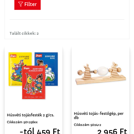
Filter
Talált cikkek: 2
Húsvéti tojás-festőgép, per
Húsvéti tojásfesték 2 g/cs.
db
Cikkszám 501256xx
Cikkszám 502412
-tól 459 Ft
2 956 Ft