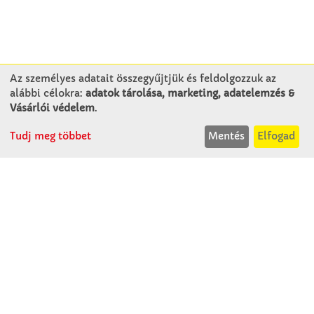
Az személyes adatait összegyűjtjük és feldolgozzuk az
alábbi célokra:
adatok tárolása, marketing, adatelemzés &
KAPCSOLAT
Vásárlói védelem
.
Tudj meg többet
Mentés
Elfogad
Winkler Iskolaszer Kft.
Alsó-Lovarda u. 21.
9241 Jánossomorja
H-Cs: 07:30-14:30
P: 07:30-13:30
T: 06 96 565 020
F: 06 96 565 022
M: 06 30 718 51 50
ertekesites@winkleriskolaszer.hu
RÓLUNK