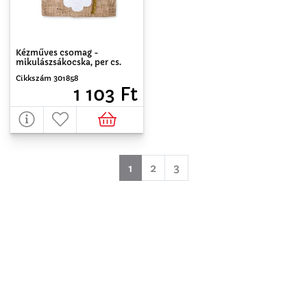
Kézműves csomag -
mikulászsákocska, per cs.
Cikkszám 301858
1 103 Ft
(aktuell)
1
2
3