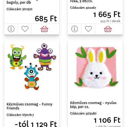
róka, 3 db/cs.
bagoly, per db
Cikkszám 502267
Cikkszám 301970
1 665 Ft
685 Ft
555 Ft / darab
Kézműves csomag - nyulas
Kézműves csomag - Funny
kép, per cs.
Friends
Cikkszám 503480
Cikkszám V301817
1 106 Ft
-tól 1 129 Ft
1 106 Ft / csomag