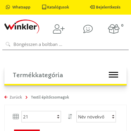
Whatsapp
Katalógusok
Bejelentkezés
0
Termékkategória
Zurück
Textil építőcsomagok