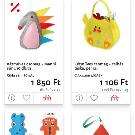
Kézműves csomag - Manni
Kézműves csomag - csibés
süni, 10 db/cs.
táska, per cs.
Cikkszám 301542
Cikkszám 503487
1 850 Ft
1 106 Ft
185 Ft / darab
1 106 Ft / csomag