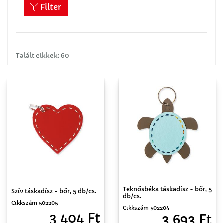
Filter
Talált cikkek: 60
Teknősbéka táskadísz - bőr, 5
Szív táskadísz - bőr, 5 db/cs.
db/cs.
Cikkszám 502205
Cikkszám 502204
3 404 Ft
3 693 Ft