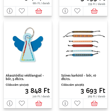
681 Ft / darab
739 Ft / darab
Akasztódísz védőangyal -
Színes karkötő - bőr, 10
bőr, 5 db/cs.
db/cs.
Cikkszám 502329
Cikkszám 502363
3 848 Ft
3 693 Ft
770 Ft / darab
369 Ft / darab