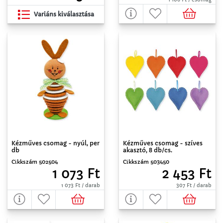
Variáns kiválasztása
Kézműves csomag - nyúl, per
Kézműves csomag - szíves
db
akasztó, 8 db/cs.
Cikkszám 502504
Cikkszám 503450
1 073 Ft
2 453 Ft
1 073 Ft / darab
307 Ft / darab