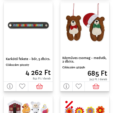
Kézműves csomag - medvék,
Karkötő fekete - bőr, 5 db/cs.
2 db/cs.
Cikkszám 502207
Cikkszám 503481
4 262 Ft
685 Ft
852 Ft / darab
343 Ft / darab