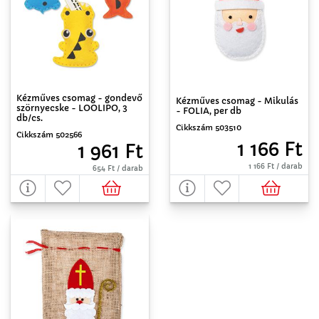
Kézműves csomag - gondevő
Kézműves csomag - Mikulás
szörnyecske - LOOLIPO, 3
- FOLIA, per db
db/cs.
Cikkszám 503510
Cikkszám 502566
1 166 Ft
1 961 Ft
1 166 Ft / darab
654 Ft / darab