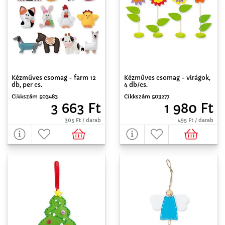
Kézműves csomag - farm 12
Kézműves csomag - virágok,
db, per cs.
4 db/cs.
Cikkszám 503483
Cikkszám 503277
3 663 Ft
1 980 Ft
305 Ft / darab
495 Ft / darab