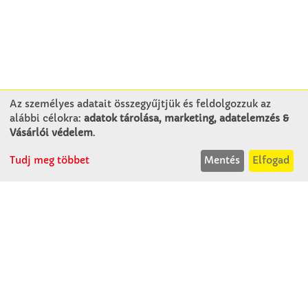
Az személyes adatait összegyűjtjük és feldolgozzuk az
alábbi célokra:
adatok tárolása, marketing, adatelemzés &
KAPCSOLAT
Vásárlói védelem
.
Tudj meg többet
Mentés
Elfogad
Winkler Iskolaszer Kft.
Alsó-Lovarda u. 21.
9241 Jánossomorja
H-Cs: 07:30-14:30
P: 07:30-13:30
T: 06 96 565 020
F: 06 96 565 022
M: 06 30 718 51 50
ertekesites@winkleriskolaszer.hu