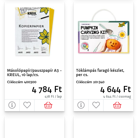
Másolópapír/pauszpapír A3 -
Töklámpás faragó készlet,
KREUL, 10 lap/cs.
per cs.
Cikkszám 400300
Cikkszám 201340
4 784 Ft
4 644 Ft
478 Ft / lap
4 644 Ft / csomag