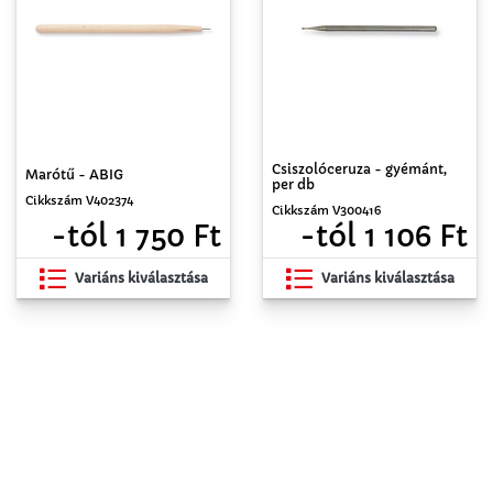
Csiszolóceruza - gyémánt,
Marótű - ABIG
per db
Cikkszám V402374
Cikkszám V300416
-tól 1 750 Ft
-tól 1 106 Ft
Variáns kiválasztása
Variáns kiválasztása