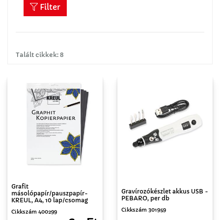
Filter
Talált cikkek: 8
Grafit
Gravírozókészlet akkus USB -
másolópapír/pauszpapír-
PEBARO, per db
KREUL, A4, 10 lap/csomag
Cikkszám 301959
Cikkszám 400299