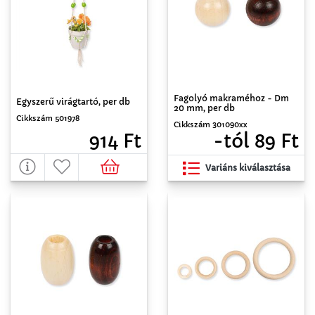
Fagolyó makraméhoz - Dm
Egyszerű virágtartó, per db
20 mm, per db
Cikkszám 501978
Cikkszám 301090xx
914 Ft
-tól 89 Ft
Variáns kiválasztása