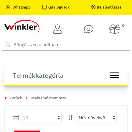
Whatsapp
Katalógusok
Bejelentkezés
0
Termékkategória
Zurück
Makramé csomózás