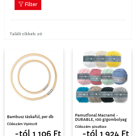
Filter
Talált cikkek: 20
Pamutfonal Macramé -
Bambusz táskafül, per db
DURABLE, 100 g/gombolyag
Cikkszám V500218
Cikkszám 502282xx
-tól 1 106 Ft
-tól 1 924 Ft