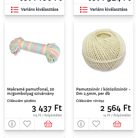
Variáns kiválasztása
Variáns kiválasztása
Makramé pamutfonal, 30
Pamutzsinór / kötözőzsinór -
m/gombolyag szivárvány
Dm 2,5mm, per db
Cikkszám 502602
Cikkszám 101052
3 437 Ft
2 564 Ft
115 Ft / folyóméter
14 Ft / folyóméter