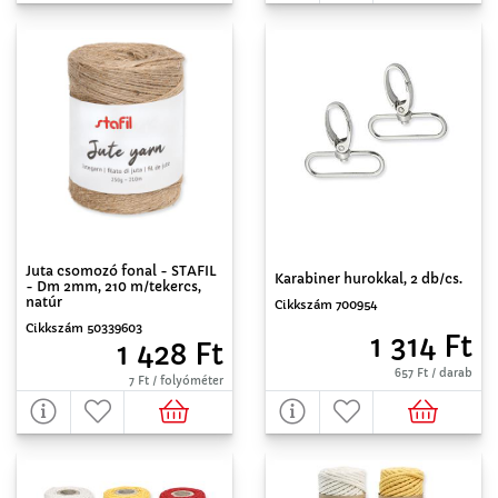
Juta csomozó fonal - STAFIL
Karabiner hurokkal, 2 db/cs.
- Dm 2mm, 210 m/tekercs,
natúr
Cikkszám 700954
Cikkszám 50339603
1 314 Ft
1 428 Ft
657 Ft / darab
7 Ft / folyóméter