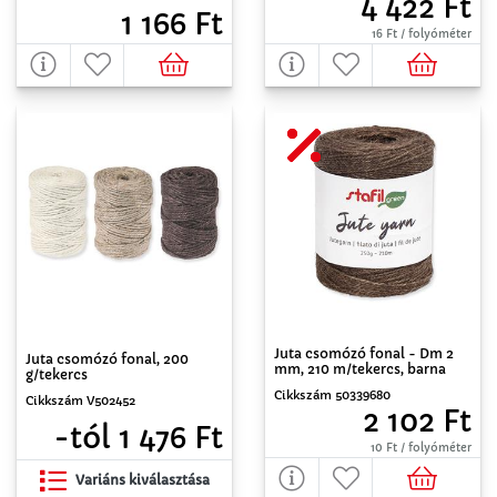
4 422 Ft
1 166 Ft
16 Ft / folyóméter
Juta csomózó fonal - Dm 2
Juta csomózó fonal, 200
mm, 210 m/tekercs, barna
g/tekercs
Cikkszám 50339680
Cikkszám V502452
2 102 Ft
-tól 1 476 Ft
10 Ft / folyóméter
Variáns kiválasztása