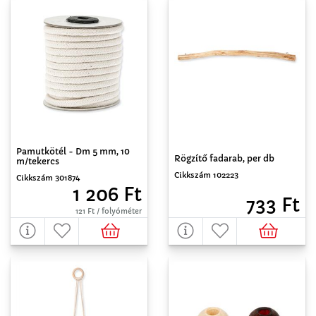
Pamutkötél - Dm 5 mm, 10
Rögzítő fadarab, per db
m/tekercs
Cikkszám 102223
Cikkszám 301874
1 206 Ft
733 Ft
121 Ft / folyóméter