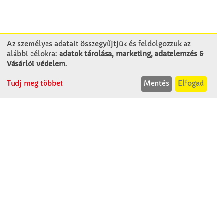
Az személyes adatait összegyűjtjük és feldolgozzuk az
alábbi célokra:
adatok tárolása, marketing, adatelemzés &
KAPCSOLAT
Vásárlói védelem
.
Tudj meg többet
Mentés
Elfogad
Winkler Iskolaszer Kft.
Alsó-Lovarda u. 21.
9241 Jánossomorja
H-Cs: 07:30-14:30
P: 07:30-13:30
T: 06 96 565 020
F: 06 96 565 022
M: 06 30 718 51 50
ertekesites@winkleriskolaszer.hu
RÓLUNK