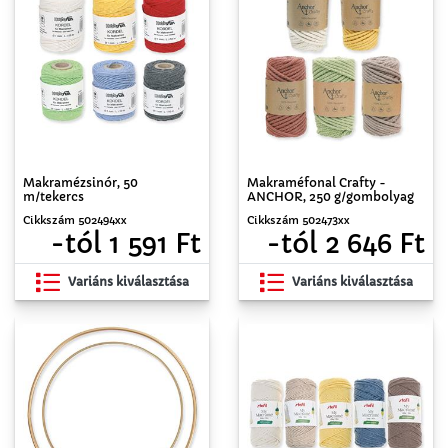
Makramézsinór, 50
Makraméfonal Crafty -
m/tekercs
ANCHOR, 250 g/gombolyag
Cikkszám 502494xx
Cikkszám 502473xx
-tól 1 591 Ft
-tól 2 646 Ft
Variáns kiválasztása
Variáns kiválasztása