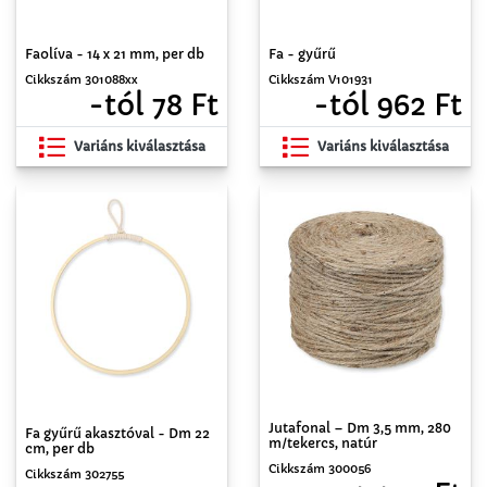
Faolíva - 14 x 21 mm, per db
Fa - gyűrű
Cikkszám 301088xx
Cikkszám V101931
-tól 78 Ft
-tól 962 Ft
Variáns kiválasztása
Variáns kiválasztása
Jutafonal – Dm 3,5 mm, 280
Fa gyűrű akasztóval - Dm 22
m/tekercs, natúr
cm, per db
Cikkszám 300056
Cikkszám 302755