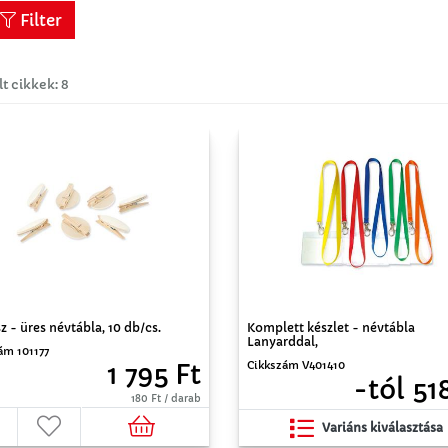
Filter
lt cikkek: 8
z - üres névtábla, 10 db/cs.
Komplett készlet - névtábla
Lanyarddal,
ám 101177
Cikkszám V401410
1 795 Ft
-tól 51
180 Ft / darab
Variáns kiválasztása