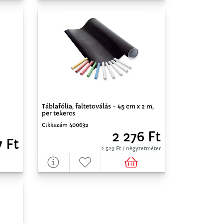
Táblafólia, faltetoválás - 45 cm x 2 m,
per tekercs
Cikkszám 400632
2 276 Ft
7 Ft
2 529 Ft / négyzetméter