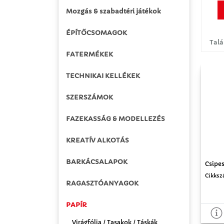
Mozgás & szabadtéri játékok
ÉPÍTŐCSOMAGOK
Talá
FATERMÉKEK
TECHNIKAI KELLÉKEK
SZERSZÁMOK
FAZEKASSÁG & MODELLEZÉS
KREATÍV ALKOTÁS
BARKÁCSALAPOK
Csipes
Cikksz
RAGASZTÓANYAGOK
PAPÍR
Virágfólia / Tasakok / Táskák