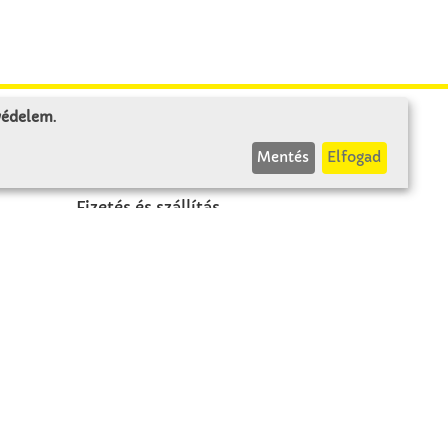
 védelem
.
INFÓK
Mentés
Elfogad
Fizetés és szállítás
ÁÜF
k
Visszaküldés
Elállás
A szerződés visszavonása
Impresszum
Panasz
Adatvédelem