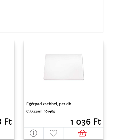
Egérpad zsebbel, per db
Cikkszám 401405
8 Ft
1 036 Ft