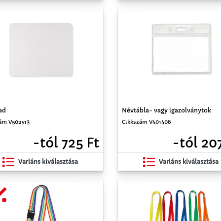
ad
Névtábla- vagy igazolványtok
ám V502513
Cikkszám V401406
-tól 725 Ft
-tól 20
Variáns kiválasztása
Variáns kiválasztása