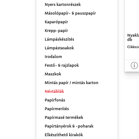
Nyers kartonrészek
Másolópapír- & pauszpapír
Kaparópapír
Krepp-papír
Nyaklá
Lámpáskészítés
db
Cikksz
Lámpástasakok
Irodalom
Festő- & rajzlapok
Maszkok
Mintás papír / mintás karton
Névtáblák
Papírfonás
Papírmerítés
Papírmasé termékek
Papírtányérok & -poharak
Elkészíthető kirakók