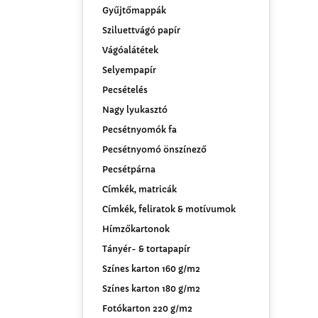
Gyűjtőmappák
Sziluettvágó papír
Vágóalátétek
Selyempapír
Pecsételés
Nagy lyukasztó
Pecsétnyomók fa
Pecsétnyomó önszínező
Pecsétpárna
Címkék, matricák
Címkék, feliratok & motívumok
Hímzőkartonok
Tányér- & tortapapír
Színes karton 160 g/m2
Színes karton 180 g/m2
Fotókarton 220 g/m2