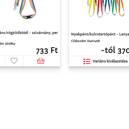
nc/rögzítőkötél - szivárvány, per
Nyakpánt/kulcstartópánt - Lanya
Cikkszám V401408
ám 302847
-tól 37
733 Ft
Variáns kiválasztása