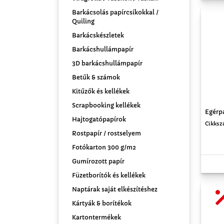
Barkácsolás papírcsíkokkal /
Quiling
Barkácskészletek
Barkácshullámpapír
3D barkácshullámpapír
Betűk & számok
Kitűzők és kellékek
Scrapbooking kellékek
Egérp
Hajtogatópapírok
Cikksz
Rostpapír / rostselyem
Fotókarton 300 g/m2
Gumírozott papír
Füzetborítók és kellékek
Naptárak saját elkészítéshez
Kártyák & borítékok
Kartontermékek