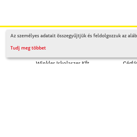
Az személyes adatait összegyűjtjük és feldolgozzuk az aláb
KAPCSOLAT
RÓ
Tudj meg többet
Winkler Iskolaszer Kft.
Céglá
Alsó-Lovarda u. 21.
Cégtö
9241 Jánossomorja
Kapcs
H-Cs: 07:30-14:30
P: 07:30-13:30
T: 06 96 565 020
F: 06 96 565 022
M: 06 30 718 51 50
ertekesites@winkleriskolaszer.hu
FIZETÉS MÓDJA