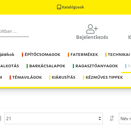
Katalógusok
Bejelentkezés
K
 játékok
ÉPÍTŐCSOMAGOK
FATERMÉKEK
TECHNIKAI
 ALKOTÁS
BARKÁCSALAPOK
RAGASZTÓANYAGOK
P
M
TÉMAVILÁGOK
KIÁRUSÍTÁS
KÉZMŰVES TIPPEK