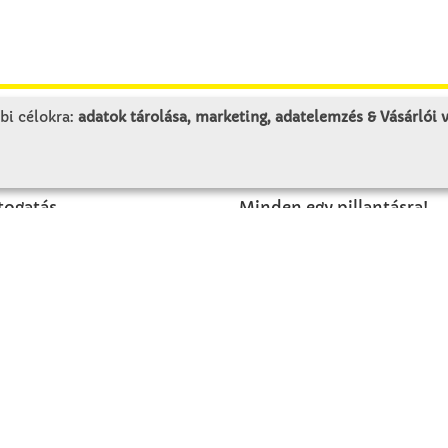
bi célokra:
adatok tárolása, marketing, adatelemzés & Vásárlói
LUNK
SZOLGÁLTATÁS
togatás
Minden egy pillantásra!
rténet
Kézműves tippek
olat
Katalógusok és magazino
Megrendelőlap