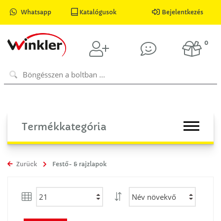
Whatsapp
Katalógusok
Bejelentkezés
0
Termékkategória
Zurück
Festő- & rajzlapok