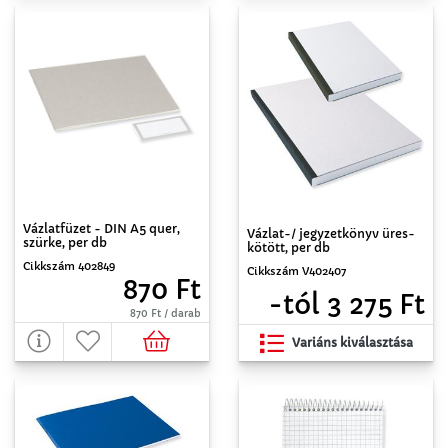
Vázlatfüzet - DIN A5 quer,
Vázlat-/ jegyzetkönyv üres-
szürke, per db
kötött, per db
Cikkszám 402849
Cikkszám V402407
870 Ft
-tól 3 275 Ft
870 Ft / darab
Variáns kiválasztása