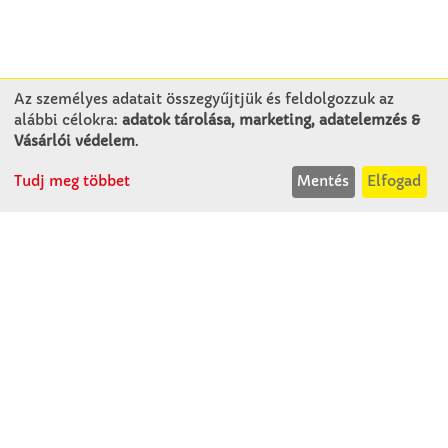
Az személyes adatait összegyűjtjük és feldolgozzuk az
alábbi célokra:
adatok tárolása, marketing, adatelemzés &
KAPCSOLAT
Vásárlói védelem
.
Tudj meg többet
Mentés
Elfogad
Winkler Iskolaszer Kft.
Alsó-Lovarda u. 21.
9241 Jánossomorja
H-Cs: 07:30-14:30
P: 07:30-13:30
T: 06 96 565 020
F: 06 96 565 022
M: 06 30 718 51 50
ertekesites@winkleriskolaszer.hu
RÓLUNK