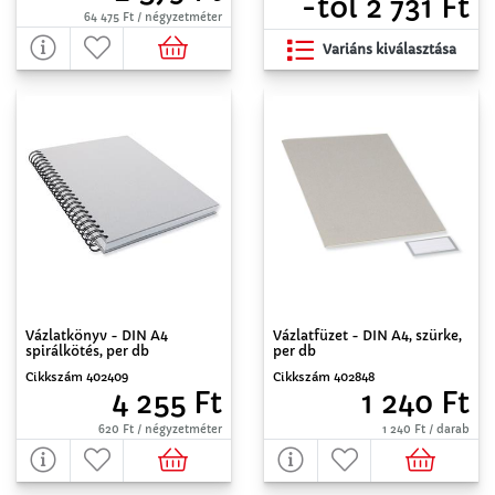
-tól 2 731 Ft
64 475 Ft / négyzetméter
Variáns kiválasztása
Vázlatkönyv - DIN A4
Vázlatfüzet - DIN A4, szürke,
spirálkötés, per db
per db
Cikkszám 402409
Cikkszám 402848
4 255 Ft
1 240 Ft
620 Ft / négyzetméter
1 240 Ft / darab