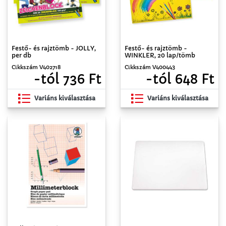
Festő- és rajztömb - JOLLY,
Festő- és rajztömb -
per db
WINKLER, 20 lap/tömb
Cikkszám V402718
Cikkszám V400443
-tól 736 Ft
-tól 648 Ft
Variáns kiválasztása
Variáns kiválasztása