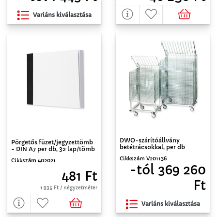
Variáns kiválasztása
DWO-szárítóállvány
Pörgetős füzet/jegyzettömb
betétrácsokkal, per db
- DIN A7 per db, 32 lap/tömb
Cikkszám V201136
Cikkszám 402021
-tól 369 260
481 Ft
Ft
1 935 Ft / négyzetméter
Variáns kiválasztása