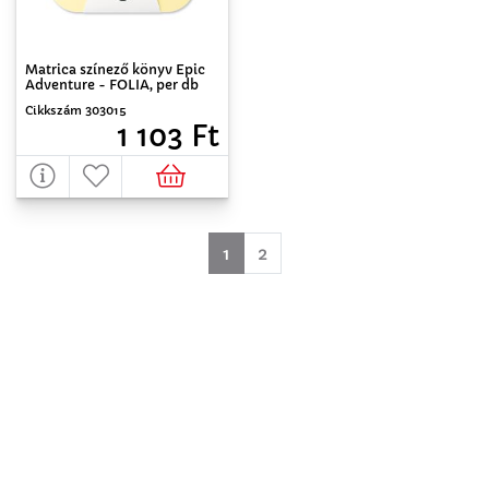
Matrica színező könyv Epic
Adventure - FOLIA, per db
Cikkszám 303015
1 103 Ft
(aktuell)
1
2