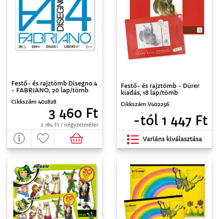
Festő- és rajztömb Disegno 4
Festő- és rajztömb - Dürer
- FABRIANO, 20 lap/tömb
kiadás, 18 lap/tömb
Cikkszám 402828
Cikkszám V402256
3 460 Ft
-tól 1 447 Ft
2 184 Ft / négyzetméter
Variáns kiválasztása