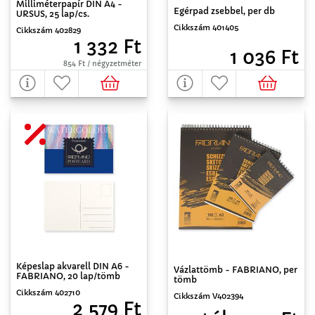
Milliméterpapír DIN A4 -
Egérpad zsebbel, per db
URSUS, 25 lap/cs.
Cikkszám 401405
Cikkszám 402829
1 332 Ft
1 036 Ft
854 Ft / négyzetméter
Képeslap akvarell DIN A6 -
Vázlattömb - FABRIANO, per
FABRIANO, 20 lap/tömb
tömb
Cikkszám 402710
Cikkszám V402394
2 579 Ft