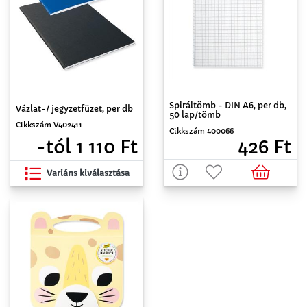
Spiráltömb - DIN A6, per db,
Vázlat-/ jegyzetfüzet, per db
50 lap/tömb
Cikkszám V402411
Cikkszám 400066
-tól 1 110 Ft
426 Ft
Variáns kiválasztása