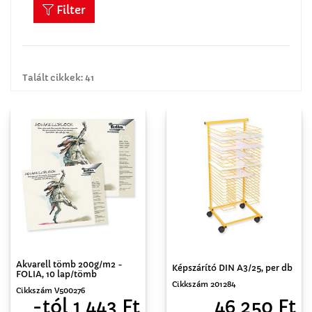
Filter
Talált cikkek: 41
Akvarell tömb 200g/m2 -
Képszárító DIN A3/25, per db
FOLIA, 10 lap/tömb
Cikkszám 201284
Cikkszám V500276
46 250 Ft
-tól 1 443 Ft