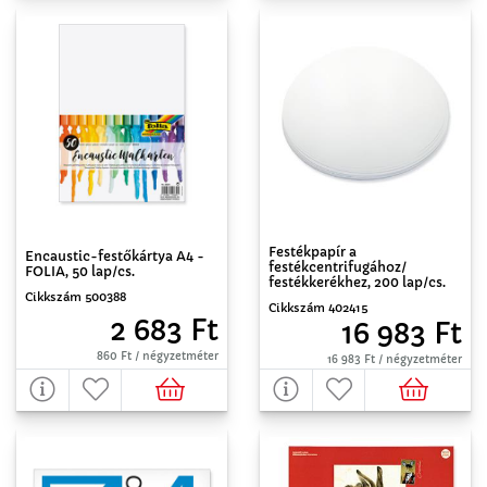
Festékpapír a
Encaustic-festőkártya A4 -
festékcentrifugához/
FOLIA, 50 lap/cs.
festékkerékhez, 200 lap/cs.
Cikkszám 500388
Cikkszám 402415
2 683 Ft
16 983 Ft
860 Ft / négyzetméter
16 983 Ft / négyzetméter