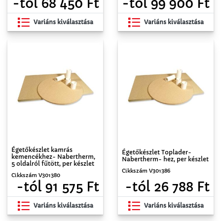
-tól 68 450 Ft
-tól 99 900 Ft
Variáns kiválasztása
Variáns kiválasztása
Égetőkészlet kamrás
Égetőkészlet Toplader-
kemencékhez- Nabertherm,
Nabertherm- hez, per készlet
5 oldalról fűtött, per készlet
Cikkszám V301386
Cikkszám V301380
-tól 26 788 Ft
-tól 91 575 Ft
Variáns kiválasztása
Variáns kiválasztása