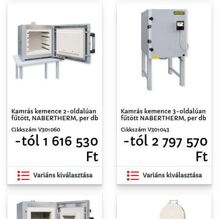
Kamrás kemence 2-oldalúan
Kamrás kemence 3-oldalúan
fűtött, NABERTHERM, per db
fűtött NABERTHERM, per db
Cikkszám V301060
Cikkszám V301043
-tól 1 616 530
-tól 2 797 570
Ft
Ft
Variáns kiválasztása
Variáns kiválasztása