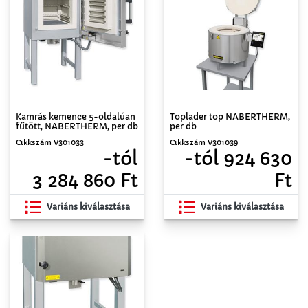
Kamrás kemence 5-oldalúan
Toplader top NABERTHERM,
fűtött, NABERTHERM, per db
per db
Cikkszám V301033
Cikkszám V301039
-tól
-tól 924 630
3 284 860 Ft
Ft
Variáns kiválasztása
Variáns kiválasztása