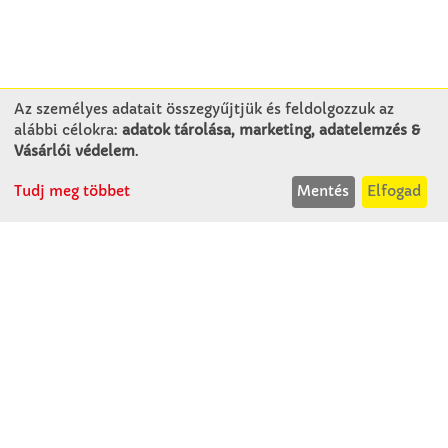
Az személyes adatait összegyűjtjük és feldolgozzuk az
alábbi célokra:
adatok tárolása, marketing, adatelemzés &
KAPCSOLAT
Vásárlói védelem
.
Tudj meg többet
Mentés
Elfogad
Winkler Iskolaszer Kft.
Alsó-Lovarda u. 21.
9241 Jánossomorja
H-Cs: 07:30-14:30
P: 07:30-13:30
T: 06 96 565 020
F: 06 96 565 022
M: 06 30 718 51 50
ertekesites@winkleriskolaszer.hu
RÓLUNK