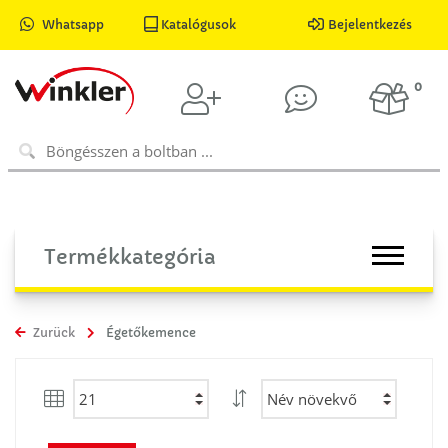
Whatsapp
Katalógusok
Bejelentkezés
0
Termékkategória
Zurück
Égetőkemence