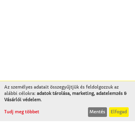
Az személyes adatait összegyűjtjük és feldolgozzuk az
alábbi célokra:
adatok tárolása, marketing, adatelemzés &
KAPCSOLAT
Vásárlói védelem
.
Tudj meg többet
Mentés
Elfogad
Winkler Iskolaszer Kft.
Alsó-Lovarda u. 21.
9241 Jánossomorja