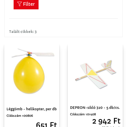
Filter
Talált cikkek: 3
DEPRON-sikló 320 - 5 db/cs.
Léggömb - helikopter, per db
Cikkszám 101408
Cikkszám 100806
2 942 Ft
651 Ft