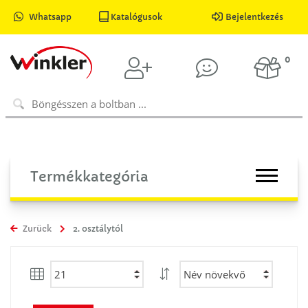
Whatsapp
Katalógusok
Bejelentkezés
0
Termékkategória
Zurück
2. osztálytól