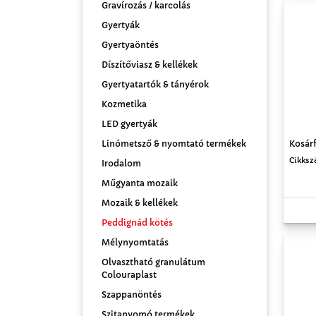
Gravírozás / karcolás
Gyertyák
Gyertyaöntés
Díszítőviasz & kellékek
Gyertyatartók & tányérok
Kozmetika
LED gyertyák
Kosárf
Linómetsző & nyomtató termékek
Cikksz
Irodalom
Műgyanta mozaik
Mozaik & kellékek
Peddignád kötés
Mélynyomtatás
Olvasztható granulátum
Colouraplast
Szappanöntés
Szitanyomó termékek