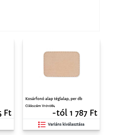
Kosárfonó alap téglalap, per db
Cikkszám V101084
5 Ft
-tól 1 787 Ft
Variáns kiválasztása