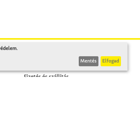
 védelem
.
INFÓK
Mentés
Elfogad
Fizetés és szállítás
ÁÜF
k
Visszaküldés
Elállás
A szerződés visszavonása
Impresszum
Panasz
Adatvédelem