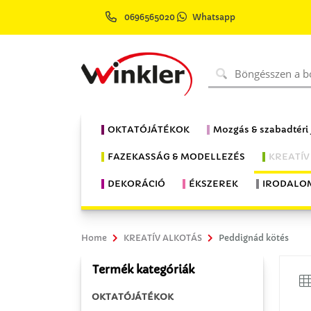
0696565020
Whatsapp
OKTATÓJÁTÉKOK
Mozgás & szabadtéri
FAZEKASSÁG & MODELLEZÉS
KREATÍV
DEKORÁCIÓ
ÉKSZEREK
IRODALO
Home
KREATÍV ALKOTÁS
Peddignád kötés
Termék kategóriák
OKTATÓJÁTÉKOK