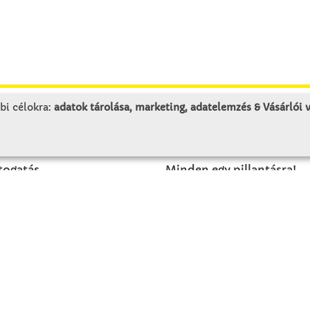
bi célokra:
adatok tárolása, marketing, adatelemzés & Vásárlói
LUNK
SZOLGÁLTATÁS
togatás
Minden egy pillantásra!
rténet
Kézműves tippek
olat
Katalógusok és magazino
Megrendelőlap