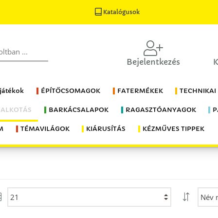
Katalógusok
Bejelentkezés
K
 játékok
ÉPÍTŐCSOMAGOK
FATERMÉKEK
TECHNIKAI
 ALKOTÁS
BARKÁCSALAPOK
RAGASZTÓANYAGOK
P
M
TÉMAVILÁGOK
KIÁRUSÍTÁS
KÉZMŰVES TIPPEK