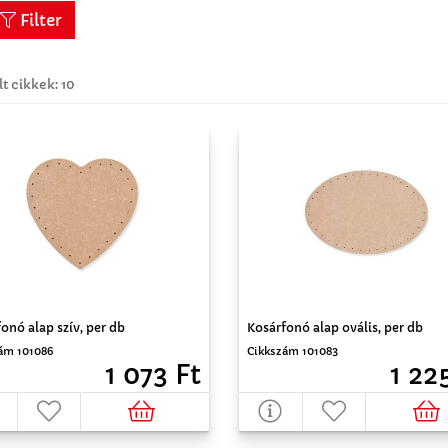
Filter
lt cikkek: 10
onó alap szív, per db
Kosárfonó alap ovális, per db
ám 101086
Cikkszám 101083
1 073 Ft
1 22