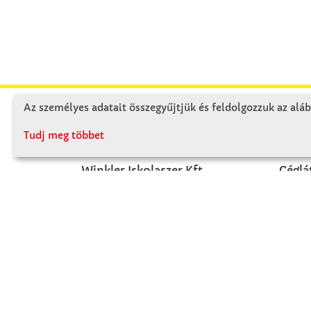
Az személyes adatait összegyűjtjük és feldolgozzuk az aláb
KAPCSOLAT
RÓ
Tudj meg többet
Winkler Iskolaszer Kft.
Céglá
Alsó-Lovarda u. 21.
Cégtö
9241 Jánossomorja
Kapcs
H-Cs: 07:30-14:30
P: 07:30-13:30
T: 06 96 565 020
F: 06 96 565 022
M: 06 30 718 51 50
ertekesites@winkleriskolaszer.hu