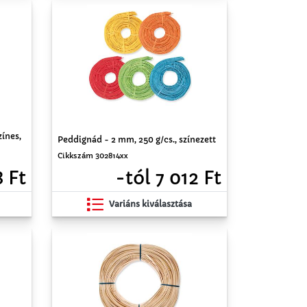
zínes,
Peddignád - 2 mm, 250 g/cs., színezett
Cikkszám 302814xx
-tól 7 012 Ft
8 Ft
Variáns kiválasztása