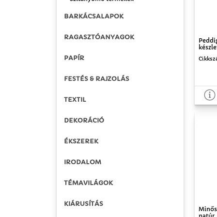
BARKÁCSALAPOK
RAGASZTÓANYAGOK
Peddig
készle
PAPÍR
Cikksz
FESTÉS & RAJZOLÁS
TEXTIL
DEKORÁCIÓ
ÉKSZEREK
IRODALOM
TÉMAVILÁGOK
KIÁRUSÍTÁS
Minősé
natúr