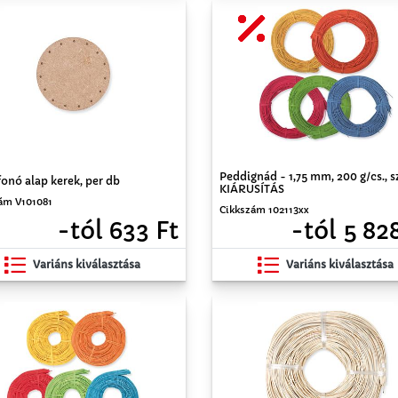
Peddignád - 1,75 mm, 200 g/cs., s
onó alap kerek, per db
KIÁRUSÍTÁS
ám V101081
Cikkszám 102113xx
-tól 633 Ft
-tól 5 82
Variáns kiválasztása
Variáns kiválasztása