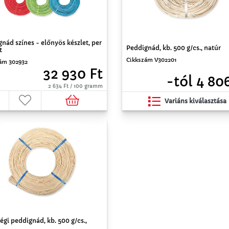
nád színes - előnyös készlet, per
Peddignád, kb. 500 g/cs., natúr
t
Cikkszám V302201
ám 302932
32 930 Ft
-tól 4 80
2 634 Ft / 100 gramm
Variáns kiválasztása
gi peddignád, kb. 500 g/cs.,