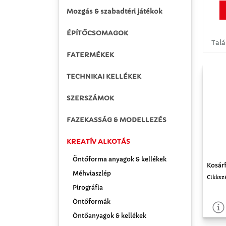
Mozgás & szabadtéri játékok
ÉPÍTŐCSOMAGOK
Talá
FATERMÉKEK
TECHNIKAI KELLÉKEK
SZERSZÁMOK
FAZEKASSÁG & MODELLEZÉS
KREATÍV ALKOTÁS
Öntőforma anyagok & kellékek
Kosárf
Méhviaszlép
Cikksz
Pirográfia
Öntőformák
Öntőanyagok & kellékek